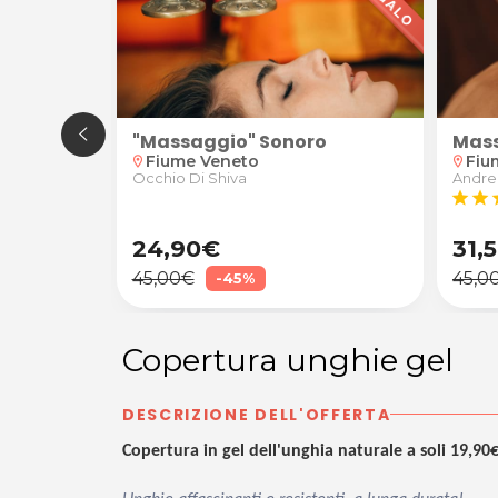
"Massaggio" Sonoro
Mass
ichieletto Massofisioterapista a Pordenone
piede da Daniel Michieletto Massofisioterapista a Po
 Arte Capelli a Pordenone
 e piega
chera e piega fashion
Fiume Veneto
Fiu
location_on
location_on
Occhio Di Shiva
Andrea
star
star
s
24,90€
31,
45,00€
45,0
-45%
Copertura unghie gel
DESCRIZIONE DELL'OFFERTA
Copertura in gel dell'unghia naturale a soli 19,90