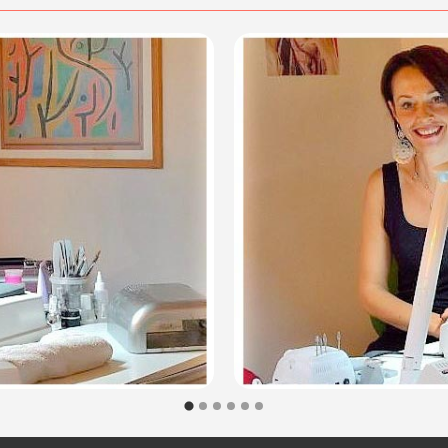
.
posta@espevia.it
acquisto scrivi a