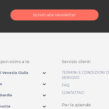
Iscriviti alla newsletter
pon vicino
a te
Servizio clienti
expand_more
TERMINI E CONDIZIONI 
li Venezia Giulia
SERVIZIO
expand_more
io
FAQ
CONTATTACI
expand_more
bardia
ram
Per le aziende
expand_more
monte