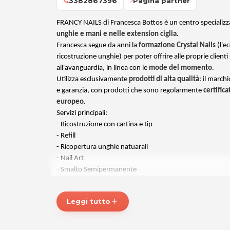
3382867396
Pagina partner
FRANCY NAILS di Francesca Bottos è un centro specializza
unghie e mani e nelle extension ciglia
.
Francesca segue da anni la
formazione Crystal Nails
(l'ec
ricostruzione unghie) per poter offrire alle proprie clienti
all'avanguardia, in linea con le
mode del momento
.
Utilizza esclusivamente
prodotti di alta qualità
: il march
e garanzia, con prodotti che sono regolarmente
certific
europeo
.
Servizi principali:
- Ricostruzione con cartina e tip
- Refill
- Ricopertura unghie natuarali
- Nail Art
- Smalto Semipermanente
- Laccatura
- Extension Ciglia
Leggi tutto
add
Sempre raffinata, seducente ed elegante, da FRANCY N