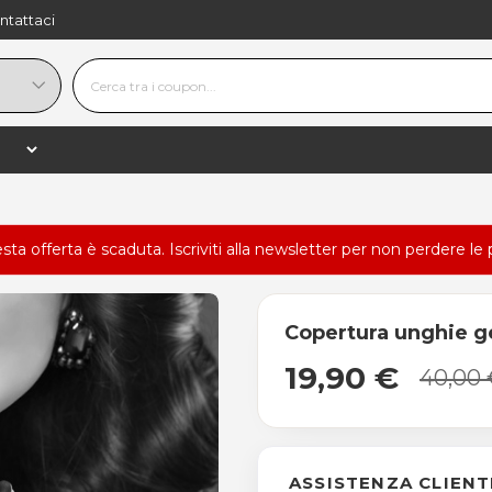
ntattaci
esta offerta è scaduta.
Iscriviti alla newsletter
per non perdere le 
Copertura unghie g
19,90 €
40,00 
ASSISTENZA CLIENT