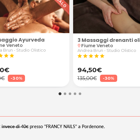
aggio Ayurveda
rdenone
3 Massaggi drenanti oli
me Veneto
Fiume Veneto
location_on
 Brun - Studio Olistico
Andrea Brun - Studio Olistico
tar
star
star
star
star
star
star
star
50€
94,50€
0€
135,00€
-30%
-30%
€
invece di 40€
presso "FRANCY NAILS" a Pordenone.