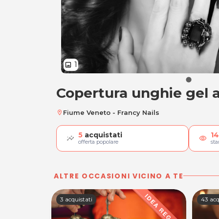
1
image
Copertura unghie gel 
Copertura unghie 
Fiume Veneto - Francy Nails
location_on
5
acquistati
14
visibility
offerta popolare
st
ALTRE OCCASIONI VICINO A TE
3 acquistati
43 acq