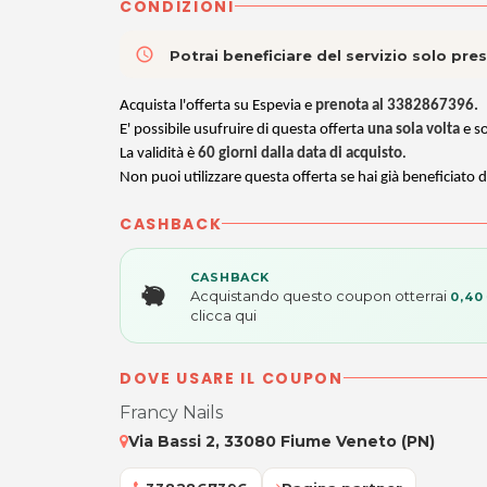
CONDIZIONI
access_time
Potrai beneficiare del servizio solo pr
Acquista l'offerta su Espevia e
prenota al
3382867396.
E' possibile usufruire di questa offerta
una sola volta
e s
La validità è
60 giorni dalla data di acquisto
.
Non puoi utilizzare questa offerta se hai già beneficiato d
CASHBACK
CASHBACK
Acquistando questo coupon otterrai
0,40
clicca qui
DOVE USARE IL COUPON
Francy Nails
Via Bassi 2, 33080 Fiume Veneto (PN)