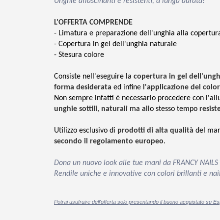
Unghie affascinanti e resistenti, a lunga durata!
L'OFFERTA COMPRENDE
- Limatura e preparazione dell'unghia alla copertur
- Copertura in gel dell'unghia naturale
- Stesura colore
Consiste nell'eseguire la
copertura in gel dell'ung
forma desiderata
ed infine l'
applicazione del colo
Non sempre infatti è necessario procedere con l'all
unghie sottili
,
naturali
ma allo stesso tempo
resist
Utilizzo esclusivo di
prodotti di alta qualità
del ma
secondo il regolamento europeo
.
Dona un nuovo look alle tue mani da FRANCY NAILS co
Rendile uniche e innovative con colori brillanti e nail
Potrai usufruire dell'offerta solo presentando il buono acquistato su Es