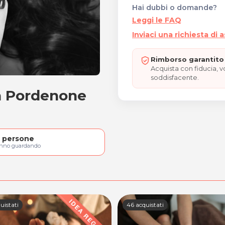
Hai dubbi o domande?
Leggi le FAQ
Inviaci una richiesta di 
Rimborso garantito 
Acquista con fiducia, 
soddisfacente.
a Pordenone
gel
persone
anno guardando
uistati
46 acquistati