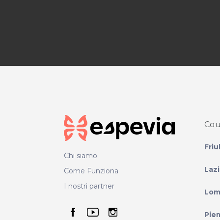
Cou
Friu
Chi siamo
Laz
Come Funziona
I nostri partner
Lom
seguici su facebook
seguici su youtube
seguici su instag
Pie