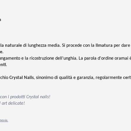
a
hia naturale
di lunghezza media. Si procede con la
limatura
per dare 
re
.
ungamento e la ricostruzione dell'unghia. La parola d'ordine oramai 
enti
.
rchio
Crystal Nails
, sinonimo di qualità e garanzia, regolarmente
cert
n i prodotti Crystal nails!
 art delicate!
pevia.