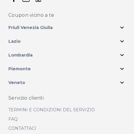
Coupon vicino
a te
expand_more
Friuli Venezia Giulia
expand_more
Lazio
expand_more
Lombardia
expand_more
Piemonte
expand_more
Veneto
Servizio clienti
TERMINI E CONDIZIONI DEL SERVIZIO
FAQ
CONTATTACI