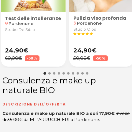
Pulizia viso profonda
e maschera idratante da Elisa Perez Arte Capelli a 
n anamnesi, valutazione degli obiettivi e test pos
Test delle intolleranze alimentari
Pordenone
Pordenone
location_on
location_on
Studio Olos
Studio De Sibio
star
star
star
star
star
24,90€
24,90€
60,00€
50,00€
-58%
-50%
Consulenza e make up
naturale BIO
DESCRIZIONE DELL'OFFERTA
Consulenza e make up naturale BIO a soli 17,90€
invece
di 35,00€
da M PARRUCCHIERI a Pordenone.