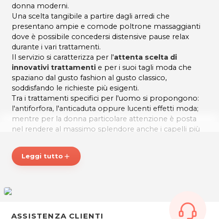
donna moderni.
Una scelta tangibile a partire dagli arredi che
presentano ampie e comode poltrone massaggianti
dove è possibile concedersi distensive pause relax
durante i vari trattamenti.
Il servizio si caratterizza per l'
attenta scelta di
innovativi trattamenti
e per i suoi tagli moda che
spaziano dal gusto fashion al gusto classico,
soddisfando le richieste più esigenti.
Tra i trattamenti specifici per l'uomo si propongono:
l'antiforfora, l'anticaduta oppure lucenti effetti moda;
mentre per la donna particolare attenzione è posta
nel rendere al massimo splendore anche i capelli più
fini, sfibrati e secchi grazie ad un'applicazione che con
una posa di soli 17 minuti promette di esser per tutte
Leggi tutto
add
una Miracolosa Novità.
Per chi ama cambiare colore, siamo sempre alla
ricerca delle
migliori tecniche
per assicurare alla
clientela più esigente un effetto naturale, ma con i
giusti contrasti che creano la luminosità che la moda
richiede.
ASSISTENZA CLIENTI