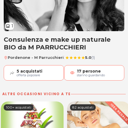
1
image
Consulenza e make up naturale
Consulenza e make up naturale 
BIO da M PARRUCCHIERI
|
Pordenone - M Parrucchieri
5.0
(1)
location_on
star
star
star
star
star
5
acquistati
17
persone
visibility
offerta popolare
stanno guardando
ALTRE OCCASIONI VICINO A TE
100+ acquistati
82 acquistati