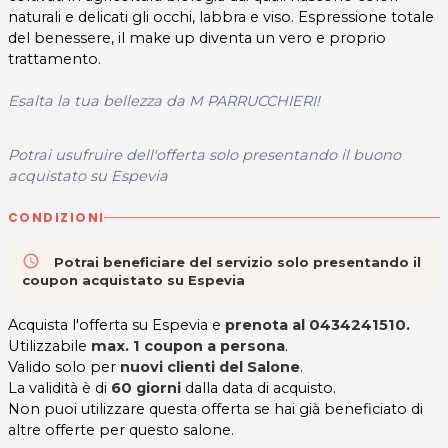
naturali e delicati gli occhi, labbra e viso. Espressione totale
del benessere, il make up diventa un vero e proprio
trattamento.
Esalta la tua bellezza da
M PARRUCCHIERI!
Potrai usufruire dell'offerta solo presentando il buono
acquistato su Espevia
CONDIZIONI
access_time
Potrai beneficiare del servizio solo presentando il
coupon acquistato su Espevia
Acquista l'offerta su Espevia e
prenota al 0434241510.
Utilizzabile
max. 1 coupon a persona
.
Valido solo per
nuovi clienti del Salone
.
La validità è di
60 giorni
dalla data di acquisto.
Non puoi utilizzare questa offerta se hai già beneficiato di
altre offerte per questo salone.