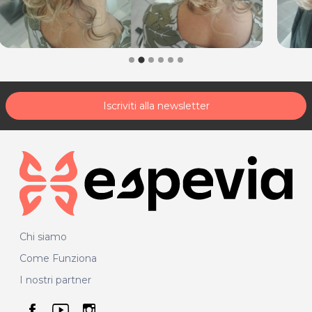
P.IVA 01680430939
Per ulteriori informazioni sull'offerta o sulle modalità di
acquisto scrivi a
posta@espevia.it
.
Iscriviti alla newsletter
Chi siamo
Come Funziona
I nostri partner
seguici su facebook
seguici su youtube
seguici su instagram