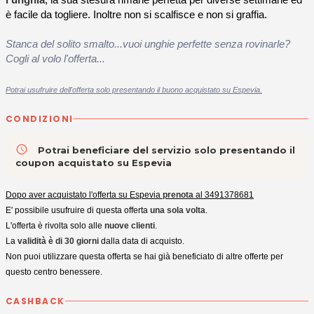
è facile da togliere. Inoltre non si scalfisce e non si graffia.
Stanca del solito smalto...vuoi unghie perfette senza rovinarle?
Cogli al volo l'offerta...
Potrai usufruire dell'offerta solo presentando il buono acquistato su Espevia.
CONDIZIONI
access_time
Potrai beneficiare del servizio solo presentando il
coupon acquistato su Espevia
Dopo aver acquistato l'offerta su Espevia
prenota
al 3491378681
E' possibile usufruire di questa offerta
una sola volta
.
L'offerta è rivolta solo alle
nuove clienti
.
La
validità è di 30 giorni
dalla data di acquisto.
Non puoi utilizzare questa offerta se hai già beneficiato di altre offerte per
questo centro benessere.
CASHBACK