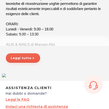
tecniche di ricostruzione
unghie permettono di garantire
risultati esteticamente impeccabili e di soddisfare pertanto le
esigenze delle clienti.
ORARI
:
Lunedì - Venerdì: 9.00 – 18.00
Sabato: 9.00 – 13:30
ALIS & NAILS di Marson Alis
Via Tessitura, 15
33170 PORDENONE
Leggi tutto
add
P.IVA 01637850932
Cel. 3491378681
Per ulteriori informazioni sull'offerta o sulle modalità di
acquisto scrivi a
posta@espevia.it
ASSISTENZA CLIENTI
Hai dubbi o domande?
Leggi le FAQ
Inviaci una richiesta di assistenza