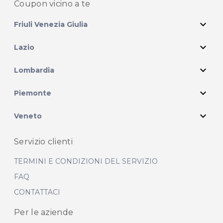
Coupon vicino
a te
expand_more
Friuli Venezia Giulia
expand_more
Lazio
expand_more
Lombardia
expand_more
Piemonte
expand_more
Veneto
Servizio clienti
TERMINI E CONDIZIONI DEL SERVIZIO
FAQ
CONTATTACI
Per le aziende