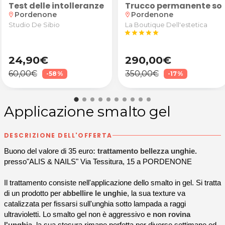
e maschera idratante da Elisa Perez Arte Capelli a 
n anamnesi, valutazione degli obiettivi e test pos
Test delle intolleranze alimentari
Trucco permanente sopr
Pordenone
Pordenone
location_on
location_on
Studio De Sibio
La Boutique Dell'estetica
star
star
star
star
star
24,90€
290,00€
60,00€
350,00€
-58%
-17%
Applicazione smalto gel
DESCRIZIONE DELL'OFFERTA
Buono del valore di 35 euro
:
trattamento bellezza unghie.
presso"ALIS & NAILS" Via Tessitura, 15 a PORDENONE
Il trattamento consiste nell'applicazione dello smalto in gel. Si tratta
di un prodotto per
abbellire le unghie
, la sua texture va
catalizzata per fissarsi sull'unghia sotto lampada a raggi
ultravioletti. Lo smalto gel non è aggressivo e
non rovina
l'unghia
, la sua stesura rimane perfetta per diverse settimane ed