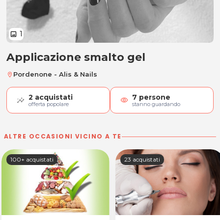
1
image
Applicazione smalto gel
Applicazione smalto gel
Pordenone - Alis & Nails
location_on
2
acquistati
7
persone
visibility
offerta popolare
stanno guardando
ALTRE OCCASIONI VICINO A TE
100+ acquistati
23 acquistati