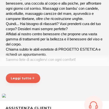
benessere, una coccola al corpo e alla psiche, per affrontare
ogni giorno col sorriso. Massaggi con bambu' con candele,
anticellulite, massaggio carezze del mare, ayurvedico e
campane tibetane, oltre che ricostruzione unghie.
Quindi... Hai bisogno di rilassarti? Vuoi prenderti cura del tuo
corpo? Desideri mani sempre perfette?
Affidati al nostro centro benessere che propone una vasta
gamma di trattamenti per la bellezza e il benessere del viso e
del corpo.
Chiama subito le abili estetiste di PROGETTO ESTETICA e
richiedi un appuntamento.
S
aremo liete di accogliervi con ogni comfort!
Orari:
Lunedì: 15.00 – 19.00
Leggi tutto
add
martedì al venerdì: 9.00 – 19.00
PROGETTO ESTETICA
Via Pitter, 3
FR. Rorai grande
ASSISTENZA CLIENTI