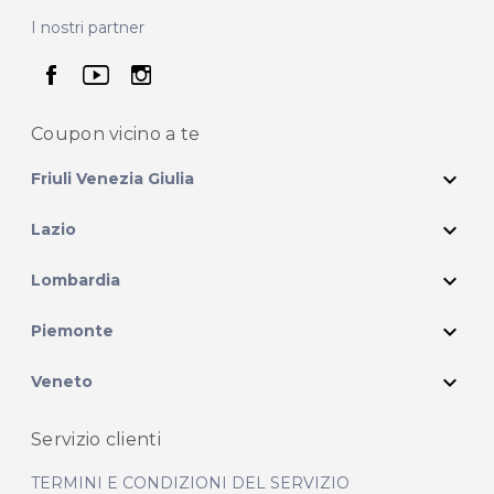
I nostri partner
seguici su facebook
seguici su youtube
seguici su instagram
Coupon vicino
a te
expand_more
Friuli Venezia Giulia
expand_more
Lazio
expand_more
Lombardia
expand_more
Piemonte
expand_more
Veneto
Servizio clienti
TERMINI E CONDIZIONI DEL SERVIZIO