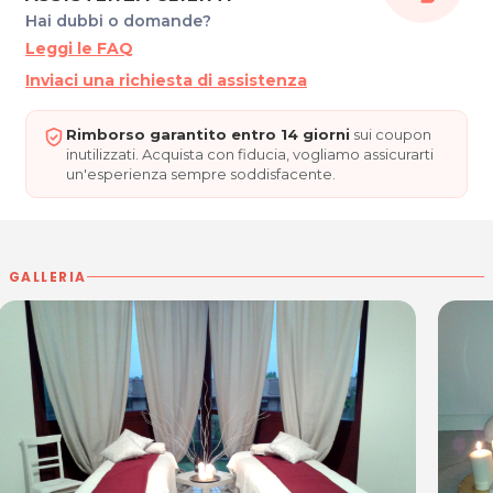
33170 PORDENONE
Hai dubbi o domande?
P.IVA 01121300311
Leggi le FAQ
Tel.
3440507403
Inviaci una richiesta di assistenza
Per ulteriori informazioni sull'offerta o sulle modalità di acquisto scr
Rimborso garantito entro 14 giorni
sui coupon
inutilizzati. Acquista con fiducia, vogliamo assicurarti
un'esperienza sempre soddisfacente.
GALLERIA