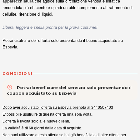
apparecchiatura
che agisce sulla circolazione venosa e linfatica
rendendola più efficiente è quindi un utile complemento al trattamento di:
cellulite, ritenzione di liquidi.
Libera, leggera e snella pronta per la prova costume!
Potrai usufruire dell'offerta solo presentando il buono acquistato su
Espevia.
CONDIZIONI
access_time
Potrai beneficiare del servizio solo presentando il
coupon acquistato su Espevia
Dopo aver acquistato l'offerta su Espevia
prenota
al 3440507403
E' possibile usufruire di questa offerta
una sola volta
.
L'offerta è rivolta solo alle
nuove clienti
.
La
validità è di 60 giorni
dalla data di acquisto.
Non puoi utilizzare questa offerta se hai già beneficiato di altre offerte per