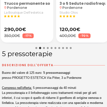
sa Perez Arte Capelli a Pordenone
gli obiettivi e test posturali + eventuali 2 sedute
limentari
Trucco permanente sopracciglia, labbra o eyeline
3 o 5 Sedute radiofreq
Pordenone
Pordenone
location_on
location_on
La Boutique Dell'estetica
Studio Olos
star
star
star
star
star
star
star
star
star
star
290,00€
120,00€
350,00€
400,00€
-17%
-70%
5 pressoterapie
DESCRIZIONE DELL'OFFERTA
Buono del valore di 125 euro:
5 pressomassaggi
presso PROGETTO ESTETICA Via Pitter, 3 a Pordenone
Compreso nell'offerta:
5 pressomassaggi da 40 minuti
La pressoterapia e il linfodrenaggio sono trattamenti mirati per gli arti
inferiori, il cui scopo è quello di
ridurre il gonfiore di origine venosa o
linfatica
.
La pressoterapia viene realizzata con una
speciale e moderna