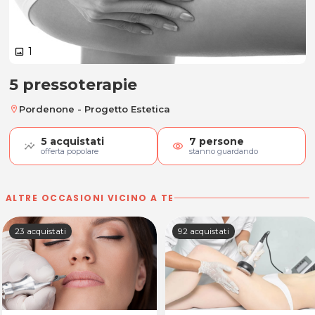
1
image
5 pressoterapie
5 pressoterapie
Pordenone - Progetto Estetica
location_on
5
acquistati
7
persone
visibility
offerta popolare
stanno guardando
ALTRE OCCASIONI VICINO A TE
23 acquistati
92 acquistati