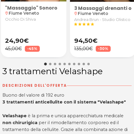
"Massaggio" Sonoro
 di scarto da Daniel Michieletto Massofisioterapista a
a, ginocchio o piede da Daniel Michieletto Massofisi
sa Perez Arte Capelli a Pordenone
o e piega
 e piega fashion
3 Massaggi drenanti oli
Fiume Veneto
Fiume Veneto
location_on
location_on
Occhio Di Shiva
Andrea Brun - Studio Olistico
star
star
star
star
star
24,90€
94,50€
45,00€
135,00€
-45%
-30%
3 trattamenti Velashape
DESCRIZIONE DELL'OFFERTA
Buono del valore di 192 euro
3 trattamenti anticellulite con il sistema "Velashape"
Velashape
è la prima e unica apparecchiatura medicale
non chirurigica
per il rimodellamento corporeo ed il
trattamento della cellulite. Grazie alla combinata azione di