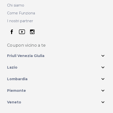
Chi siamo
Come Funziona
I nostri partner
seguici su facebook
seguici su youtube
seguici su instagram
Coupon vicino
a te
expand_more
Friuli Venezia Giulia
expand_more
Lazio
expand_more
Lombardia
expand_more
Piemonte
expand_more
Veneto