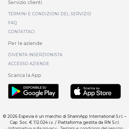
Servizio clienti
TERMINI E CONDIZIONI DEL SERVIZIO
FAQ
CONTATTACI
Per le aziende
DIVENTA INSERZIONISTA
ACCESSO AZIENDE
Scarica la App
© 2026 Espevia è un marchio di SharinApp International S.r.l. –
Cap. Soc. € 112.024 i.v. / Piattaforma gestita da RN S.r.l.
·
Informativa sulla privacy
·
Termini e condizioni del servizio