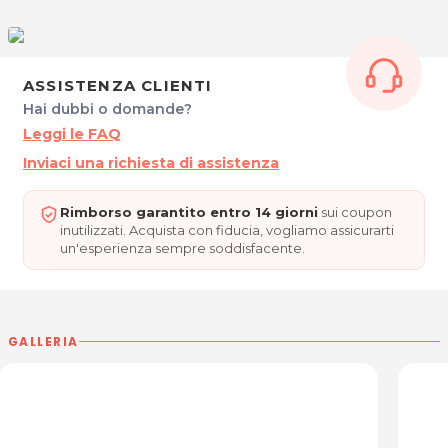
*Prezzi di listino verificati in data 16/09/2016.
ORARI
Dal Lunedì al Venerdì: 9.00 - 19.00
ASSISTENZA CLIENTI
Sabato: 9.00 - 15.00
Hai dubbi o domande?
Su appuntamento.
Leggi le FAQ
Inviaci una richiesta di assistenza
KD CLINICHE KARMADENT
Via Pontebbana, 23
33080 Fiume Veneto (PN)
Rimborso garantito entro 14 giorni
sui coupon
inutilizzati. Acquista con fiducia, vogliamo assicurarti
Tel. 0434 561832
un'esperienza sempre soddisfacente.
P.IVA 03862730243
Per ulteriori informazioni sull'offerta o sulle modalità di acquisto
.
posta@espevia.it
scrivi a
GALLERIA