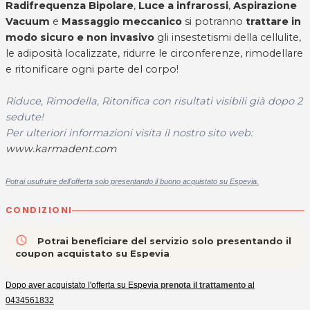
Radifrequenza Bipolare
,
Luce a infrarossi
,
Aspirazione
Vacuum
e
Massaggio meccanico
si potranno
trattare in
modo sicuro e non invasivo
gli insestetismi della cellulite,
le adiposità localizzate, ridurre le circonferenze, rimodellare
e ritonificare ogni parte del corpo!
Riduce, Rimodella, Ritonifica con risultati visibili già dopo 2
sedute
!
Per ulteriori informazioni visita il nostro sito web:
www.karmadent.com
Potrai usufruire dell'offerta solo presentando il buono acquistato su Espevia.
CONDIZIONI
access_time
Potrai beneficiare del servizio solo presentando il
coupon acquistato su Espevia
Dopo aver acquistato l'offerta su Espevia
prenota
il trattamento
al
0434561832