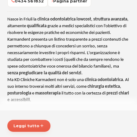
0434 561832
Pagina partner
Nasce in Friuli la
clinica odontoiatrica lowcost
,
struttura avanzata
,
altamente
qualificata
grazie a medici specialistici con l'obiettivo di
risolvere le esigenze pratiche ed economiche dei pazienti.
Karmandent presenta un listino trasparente a prezzi contenuti che
permettono a chiunque di concedersi un sorriso, senza
necessariamente investire i propri risparmi. L'organizzazione è
studiata per combattere i costi (quelli che da sempre rendono le
spese odontoiatriche voce onerosa del bilancio familiare), ma
senza pregiudicare la qualità dei servizi
.
Ma KD Cliniche Karmadent non è solo una
clinica odontoiatrica
. Al
suo interno troverai molti altri servizi, come
chirurgia estetica
,
posturologia
e
massoterapia
il tutto con la certezza di
prezzi chiari
e accessibili
.
Benessere per i tuoi denti e non solo, alla Clinica KARMADENT!
Leggi tutto
add
Maggiori informazioni:
Karmadentfiumeveneto.com