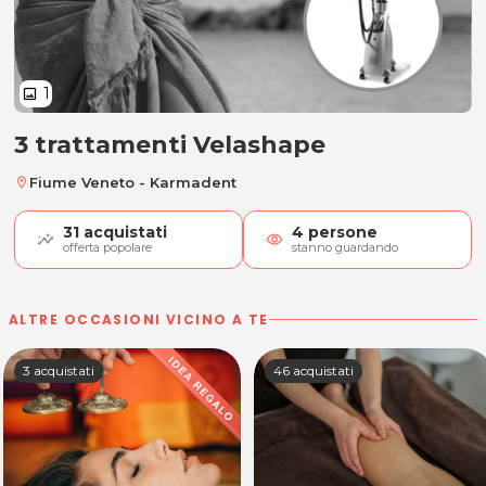
1
image
3 trattamenti Velashape
3 trattamenti Velashape
Fiume Veneto - Karmadent
location_on
31
acquistati
4
persone
visibility
offerta popolare
stanno guardando
ALTRE OCCASIONI VICINO A TE
3 acquistati
46 acquistati