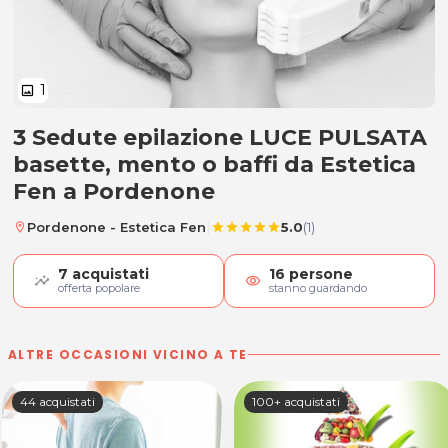
1
image
3 Sedute epilazione LUCE PULSATA
3 Sedute epilazione LUCE PULSATA
basette, mento o baffi da Estetica
Fen a Pordenone
|
Pordenone - Estetica Fen
5.0
(1)
location_on
star
star
star
star
star
7
acquistati
16
persone
visibility
offerta popolare
stanno guardando
ALTRE OCCASIONI VICINO A TE
44 acquistati
100+ acquistati