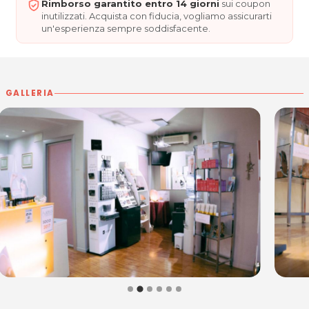
Rimborso garantito entro 14 giorni
sui coupon
Massaggi
inutilizzati. Acquista con fiducia, vogliamo assicurarti
un'esperienza sempre soddisfacente.
ESTETICA FEN: la tua
oasi di tranquillità e benessere,
nel cuore di Pordenone!
ORARI
Martedì - Venerdì: 9.00 - 19.00
GALLERIA
Sabato: 9.00 - 14.00
Chiuso Domenica e Lunedì.
ESTETICA FEN
Largo San Giovanni Bosco 28/A
33170 Pordenone
Tel. 0434 21430
P.IVA 00480010933
Per ulteriori informazioni sull'offerta o sulle modalità di
acquisto scrivi a
posta@espevia.it
.