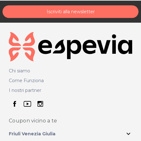
Iscriviti alla newsletter
Chi siamo
Come Funziona
I nostri partner
seguici su facebook
seguici su youtube
seguici su instagram
Coupon vicino
a te
expand_more
Friuli Venezia Giulia