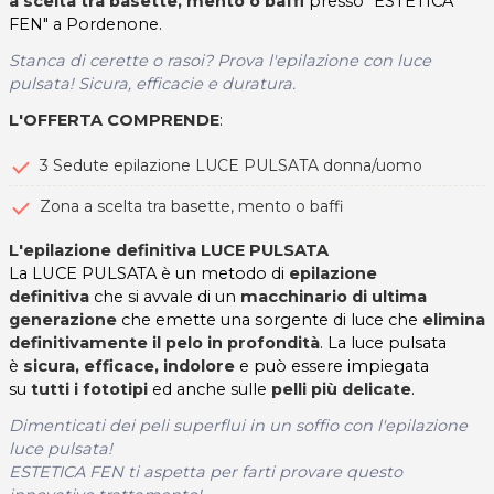
a scelta tra basette, mento o baffi
presso "ESTETICA
FEN" a Pordenone.
Stanca di cerette o rasoi? Prova l'epilazione con luce
pulsata! Sicura, e
fficacie e
duratura.
L'OFFERTA COMPRENDE
:
3 Sedute epilazione LUCE PULSATA donna/uomo
Zona a scelta tra basette, mento o baffi
L'epilazione definitiva LUCE PULSATA
La LUCE PULSATA è un metodo di
epilazione
definitiva
che si avvale di un
macchinario di ultima
generazione
che emette una sorgente di luce che
elimina
definitivamente il pelo in profondità
. La luce pulsata
è
sicura, efficace, indolore
e può essere impiegata
su
tutti i fototipi
ed anche sulle
pelli più delicate
.
Dimenticati dei peli superflui in un soffio con l'epilazione
luce pulsata!
ESTETICA FEN ti aspetta per farti p
rovare questo