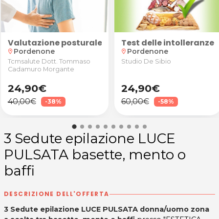
Studio Olistico a Porcia
Valutazione posturale con anamnesi, valutazione 
Test delle intolleranze
Pordenone
Pordenone
location_on
location_on
Tcmsalute Dott. Tommaso
Studio De Sibio
Cadamuro Morgante
24,90€
24,90€
40,00€
60,00€
-38%
-58%
3 Sedute epilazione LUCE
PULSATA basette, mento o
baffi
DESCRIZIONE DELL'OFFERTA
3 Sedute epilazione LUCE PULSATA donna/uomo zona