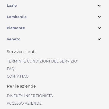
expand_more
Lazio
expand_more
Lombardia
expand_more
Piemonte
expand_more
Veneto
Servizio clienti
TERMINI E CONDIZIONI DEL SERVIZIO
FAQ
CONTATTACI
Per le aziende
DIVENTA INSERZIONISTA
ACCESSO AZIENDE