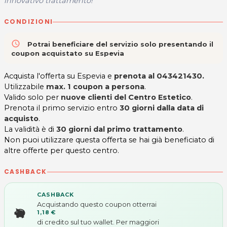
innovativo trattamento!
CONDIZIONI
access_time
Potrai beneficiare del servizio solo presentando il
coupon acquistato su Espevia
Acquista l'offerta su Espevia e
prenota al
043421430.
Utilizzabile
max. 1 coupon a persona
.
Valido solo per
nuove clienti del Centro Estetico
.
Prenota il primo servizio entro
30 giorni dalla data di
acquisto
.
La validità è di
30 giorni dal primo trattamento
.
Non puoi utilizzare questa offerta se hai già beneficiato di
altre offerte per questo centro.
CASHBACK
CASHBACK
Acquistando questo coupon otterrai
1,18 €
di credito sul tuo wallet. Per maggiori