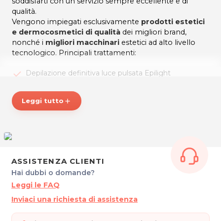
soddisfarti con un servizio sempre eccellente e di
qualità.
Vengono impiegati esclusivamente
prodotti estetici
e dermocosmetici di qualità
dei migliori brand,
nonché i
migliori macchinari
estetici ad alto livello
tecnologico. Principali trattamenti:
Depilazione definitiva luce pulsata Epilight
Radiofrequenza
Leggi tutto
add
Bodywrap
Trattamento all'ossigeno per il viso
Allungamento ciglia, cura ciglia e sopracciglia
ASSISTENZA CLIENTI
Trattamento rigenerante all'acido glicolico e acido
Hai dubbi o domande?
malico con acido mandelico
Leggi le FAQ
Trattamenti mani e piedi
Inviaci una richiesta di assistenza
Trattamenti di dimagrimento e anticellulite