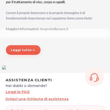
per il trattamento di viso, corpo e capelli.
Curare il proprio benessere e la propria immagine è di
fondamentale importanza noi sappiamo bene come farlo!
Maggiori informazioni:
Ilsognobellessere.it
*Prezzi di listino verificati in data 21/09/2017
Leggi tutto
add
ORARI
Martedì, Mercoledì, Venerdì e Sabato: 9.00 - 18.00
Giovedì: 13.00 - 21.00
ESTETICA IL SOGNO
Piazzetta Costantini 14
ASSISTENZA CLIENTI
33170 Pordenone
Hai dubbi o domande?
Tel. 0434 523044
Leggi le FAQ
P.IVA 01795600939
Inviaci una richiesta di assistenza
Per ulteriori informazioni sull'offerta o sulle modalità di acquisto