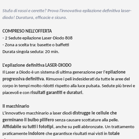
Stufa di rasoi e cerette? Prova l'innovativa epilazione definitiva laser-
diodo! Duratura, efficacie e sicura.
COMPRESO NELL'OFFERTA
- 2 Sedute epilazione Laser-Diodo 808
- Zona a scelta tra: basette o baffetti
Durata singola seduta: 20 min.
L'epilazione definitiva LASER-DIODO
Il Laser a Diodo è un sistema di ultima generazione per l’
epilazione
progressiva definitiva
. Rimuove i peli indesiderati da tutte le aree del
corpo in tempi molto ridotti rispetto alla luce pulsata. Sedute più brevi e
piacevoli e con
risultati garantiti e duraturi
.
Il macchinario
L'innovativo macchinario a laser diodi
distrugge le cellule che
germinano il bulbo pilifero
senza causare scottature alla pelle.
Affidabile su tutti i fototipi
, anche su pelli abbronzate. Un trattamento
praticamente
indolore
che garantisce risultati mai visti in
totale