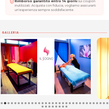
.
posta@espevia.it
scrivi a
Rimborso garantito entro 14 giorni
sui coupon
inutilizzati. Acquista con fiducia, vogliamo assicurarti
un'esperienza sempre soddisfacente.
GALLERIA