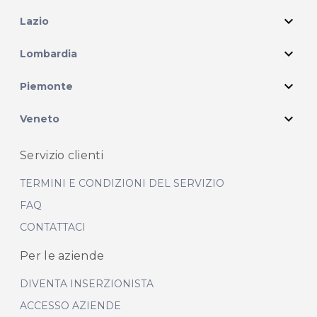
expand_more
Lazio
expand_more
Lombardia
expand_more
Piemonte
expand_more
Veneto
Servizio clienti
TERMINI E CONDIZIONI DEL SERVIZIO
FAQ
CONTATTACI
Per le aziende
DIVENTA INSERZIONISTA
ACCESSO AZIENDE