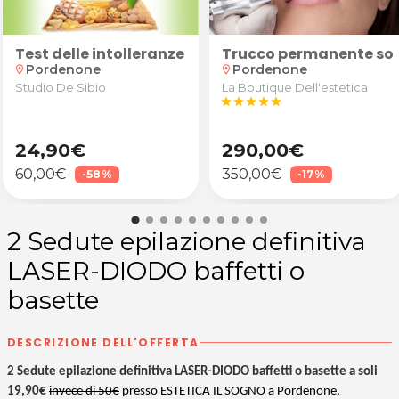
e maschera idratante da Elisa Perez Arte Capelli a 
n anamnesi, valutazione degli obiettivi e test pos
Test delle intolleranze alimentari
Trucco permanente sopr
Pordenone
Pordenone
location_on
location_on
Studio De Sibio
La Boutique Dell'estetica
star
star
star
star
star
24,90€
290,00€
60,00€
350,00€
-58%
-17%
2 Sedute epilazione definitiva
LASER-DIODO baffetti o
basette
DESCRIZIONE DELL'OFFERTA
2 Sedute epilazione definitiva LASER-DIODO baffetti o basette a soli
19,90€
invece di 50€
presso ESTETICA IL SOGNO a Pordenone.