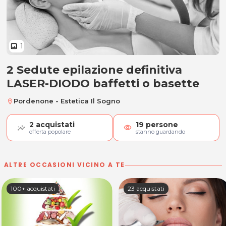
1
image
2 Sedute epilazione definitiva
2 Sedute epilazione definitiva LA
LASER-DIODO baffetti o basette
Pordenone - Estetica Il Sogno
location_on
2
acquistati
19
persone
visibility
offerta popolare
stanno guardando
ALTRE OCCASIONI VICINO A TE
100+ acquistati
23 acquistati