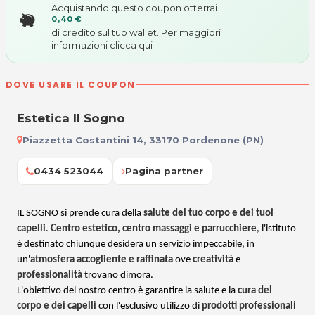
Acquistando questo coupon otterrai
0,40 €
di credito sul tuo wallet. Per maggiori
informazioni
clicca qui
DOVE USARE IL COUPON
Estetica Il Sogno
Piazzetta Costantini 14, 33170 Pordenone (PN)
0434 523044
Pagina partner
IL SOGNO si prende cura della
salute del tuo corpo e dei tuoi
capelli
.
Centro estetico, centro massaggi e parrucchiere
, l'istituto
è destinato chiunque desidera un servizio impeccabile, in
un'
atmosfera accogliente e raffinata
ove
creatività
e
professionalità
trovano dimora.
L'obiettivo del nostro centro è garantire la salute e la
cura del
corpo e dei capelli
con l'esclusivo utilizzo di
prodotti professionali