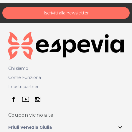
Iscriviti alla newsletter
Chi siamo
Come Funziona
I nostri partner
seguici su facebook
seguici su youtube
seguici su instagram
Coupon vicino
a te
expand_more
Friuli Venezia Giulia