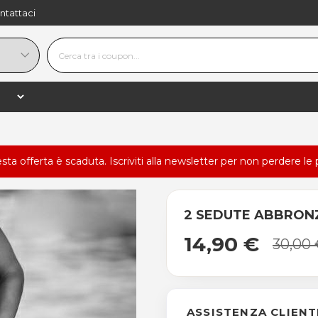
ntattaci
esta offerta è scaduta.
Iscriviti alla newsletter
per non perdere le 
2 SEDUTE ABBRONZA
14,90 €
30,00
ASSISTENZA CLIENT