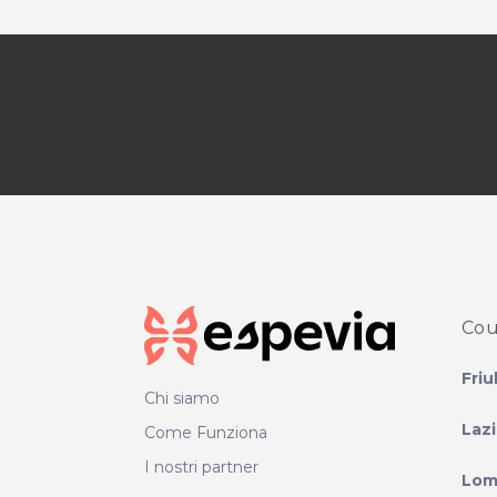
Cou
Friu
Chi siamo
Laz
Come Funziona
I nostri partner
Lom