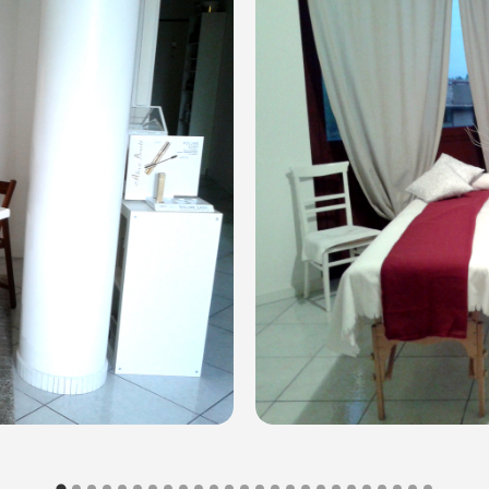
di acquisto scrivi a 
posta@espevia.it