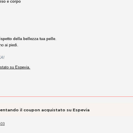
so e corpo
spetto della bellezza tua pelle
.
no ai piedi.
CA!
uistato su Espevia.
esentando il coupon acquistato su Espevia
403