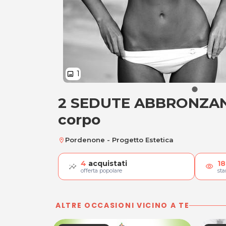
1
image
2 SEDUTE ABBRONZANT
2 SEDUTE ABBRONZA
corpo
Pordenone - Progetto Estetica
location_on
4
acquistati
18
visibility
offerta popolare
st
ALTRE OCCASIONI VICINO A TE