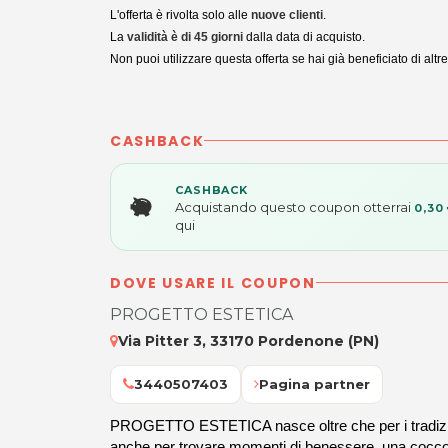
L'offerta è rivolta solo alle
nuove clienti
.
La
validità è di 45 giorni
dalla data di acquisto.
Non puoi utilizzare questa offerta se hai già beneficiato di altre
CASHBACK
CASHBACK
Acquistando questo coupon otterrai
0,30
qui
DOVE USARE IL COUPON
PROGETTO ESTETICA
Via Pitter 3, 33170 Pordenone (PN)
3440507403
Pagina partner
PROGETTO ESTETICA nasce oltre che per i tradizional
anche per trovare momenti di benessere, una coccola