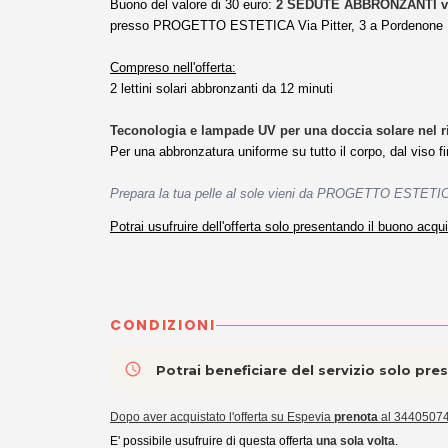
Buono del valore di 30 euro:
2 SEDUTE ABBRONZANTI vi
presso PROGETTO ESTETICA Via Pitter, 3 a Pordenone
Compreso nell'offerta:
2 lettini solari abbronzanti da 12 minuti
Teconologia e
lampade UV per una doccia solare nel ri
Per una abbronzatura uniforme su tutto il corpo, dal viso fi
Prepara la tua pelle al sole vieni da PROGETTO ESTETI
Potrai usufruire dell'offerta solo presentando il buono acq
CONDIZIONI
access_time
Potrai beneficiare del servizio solo pr
Dopo aver acquistato l'offerta su Espevia
prenota
al 3440507
E' possibile usufruire di questa offerta
una sola volta
.