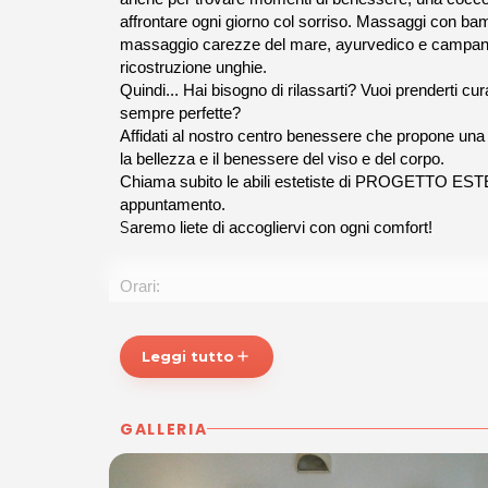
affrontare ogni giorno col sorriso. Massaggi con bamb
massaggio carezze del mare, ayurvedico e campane 
ricostruzione unghie.
Quindi... Hai bisogno di rilassarti? Vuoi prenderti c
sempre perfette?
Affidati al nostro centro benessere che propone una
la bellezza e il benessere del viso e del corpo.
Chiama subito le abili estetiste di PROGETTO ESTE
appuntamento.
S
aremo liete di accogliervi con ogni comfort!
Orari:
Lunedì: 15.00 – 19.00
martedì al venerdì: 9.00 – 19.00
Leggi tutto
add
PROGETTO ESTETICA
Via Pitter, 3
GALLERIA
FR. Rorai grande
33170 PORDENONE
P.IVA 01121300311