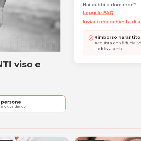
Hai dubbi o domande?
Leggi le FAQ
Inviaci una richiesta di 
Rimborso garantito 
Acquista con fiducia, 
soddisfacente.
I viso e
NTI viso e corpo
persone
anno guardando