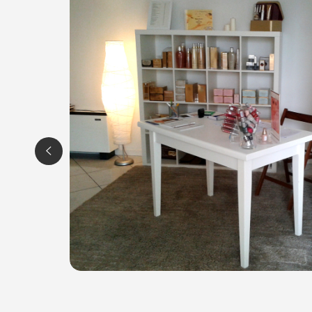
Tel.
3440507403
Per ulteriori informazioni sull'offerta o sulle modalità 