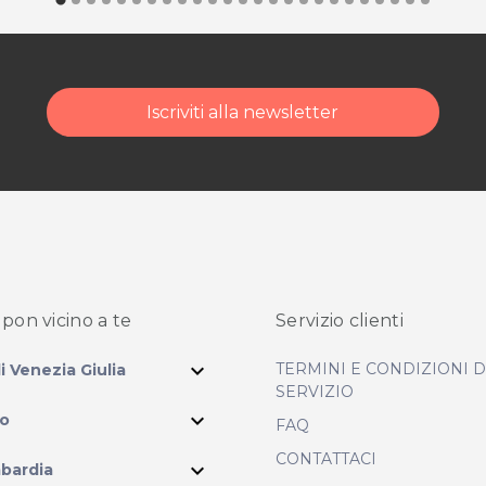
Iscriviti alla newsletter
pon vicino
a te
Servizio clienti
expand_more
TERMINI E CONDIZIONI 
li Venezia Giulia
SERVIZIO
expand_more
io
FAQ
CONTATTACI
expand_more
bardia