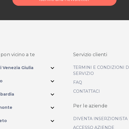
di acquisto scrivi a
pon vicino
a te
Servizio clienti
expand_more
TERMINI E CONDIZIONI 
li Venezia Giulia
SERVIZIO
expand_more
io
FAQ
CONTATTACI
expand_more
bardia
ram
Per le aziende
expand_more
monte
DIVENTA INSERZIONISTA
expand_more
eto
ACCESSO AZIENDE