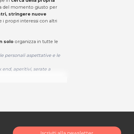
gle in
cerca della propria
sa del momento giusto per
ntri, stringere nuove
i propri interessi con altri
n solo
organizza in tutte le
 le personali aspettative e le
 end, aperitivi, serate a
e, per lei;
i, professionali, riservati
e
 si può giocare, certamente
www.legamidivita.com
Iscriviti alla newsletter