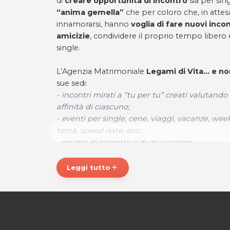
di
creare opportunità di incontro
sia per sin
“anima gemella”
che per coloro che, in atte
innamorarsi, hanno
voglia di fare nuovi inco
amicizie
, condividere il proprio tempo libero e 
single.
L’Agenzia Matrimoniale
Legami di Vita… e no
sue sedi:
- incontri mirati a “tu per tu” creati valutando
affinità di ciascuno;
- eventi per single, cene, viaggi, vacanze, week
tema, speed date, ecc.;
- gruppi di incontro e di discussione;
- corsi di corteggiamento, per lui, e di seduzion
Leggi tutto
add
Infine i nostri consulenti
sono competenti, ser
sanno che con i sentimenti e le emozioni non
gli amici migliori a cui affidare il proprio cuore!
Per maggiori informazioni visita il nostro sito: