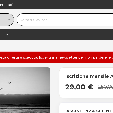
ntattaci
esta offerta è scaduta.
Iscriviti alla newsletter
per non perdere le 
Iscrizione mensile
29,00 €
250,0
ASSISTENZA CLIENT