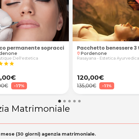
t posturali + eventuali 2 sedute di ginnastica post
co permanente sopracciglia, labbra o eyeliner
Pacchetto benessere 3
denone
Pordenone
location_on
tique Dell'estetica
Rasayana - Estetica Ayurvedic
tar
star
star
,00€
120,00€
00€
135,00€
-17%
-11%
zia Matrimoniale
n mese (30 giorni) agenzia matrimoniale.