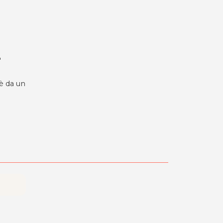
"
hè da un