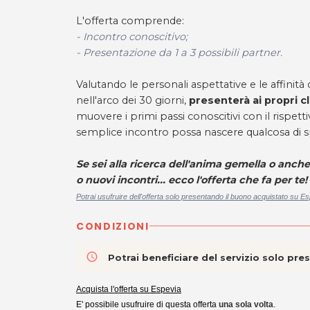
L'offerta comprende:
- Incontro conoscitivo;
- Presentazione da 1 a 3 possibili partner.
Valutando le personali aspettative e le affinità
nell'arco dei 30 giorni,
presenterà ai propri cli
muovere i primi passi conoscitivi con il rispetti
semplice incontro possa nascere qualcosa di s
Se sei alla ricerca dell'anima gemella o anche
o nuovi incontri... ecco l'offerta che fa per te!
Potrai usufruire dell'offerta solo presentando il buono acquistato su Es
CONDIZIONI
access_time
Potrai beneficiare del servizio solo pr
Acquista l'offerta su Espevia
E' possibile usufruire di questa offerta
una sola volta
.