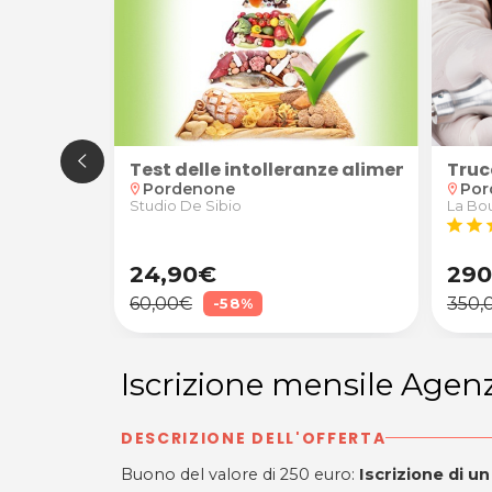
 Parrucchieri a Pordenone
le con anamnesi, valutazione degli obiettivi e tes
Test delle intolleranze alimentari
Truc
Pordenone
Por
location_on
location_on
o Cadamuro
Studio De Sibio
La Bou
star
star
s
24,90€
290
60,00€
350,
-58%
Iscrizione mensile Agen
DESCRIZIONE DELL'OFFERTA
Buono del valore di 250 euro:
Iscrizione di u