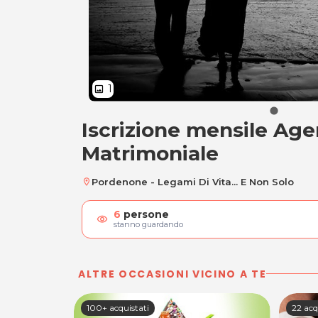
1
image
Iscrizione mensile Age
Iscrizione mensile
Matrimoniale
Pordenone - Legami Di Vita... E Non Solo
location_on
6
persone
visibility
stanno guardando
ALTRE OCCASIONI VICINO A TE
100+ acquistati
22 acq