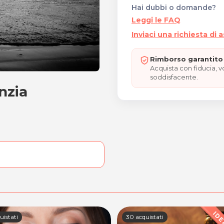
Hai dubbi o domande?
Leggi le FAQ
Inviaci una richiesta di 
Rimborso garantito 
Acquista con fiducia, 
soddisfacente.
nzia
 Agenzia Matrimoniale
uistati
30 acquistati