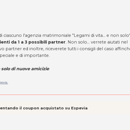
 di ciascuno l'agenzia matrimoniale
"Legami di vita... e non solo
enti da 1 a 3 possibili partner
. Non solo... verrete aiutati nel
vo partner ed inoltre, riceverete tutti i consigli del caso affinc
peciale e di importante.
 solo di nuove amicizie
pevia.
esentando il coupon acquistato su Espevia