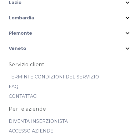
expand_more
Lazio
expand_more
Lombardia
expand_more
Piemonte
expand_more
Veneto
Servizio clienti
TERMINI E CONDIZIONI DEL SERVIZIO
FAQ
CONTATTACI
Per le aziende
DIVENTA INSERZIONISTA
ACCESSO AZIENDE