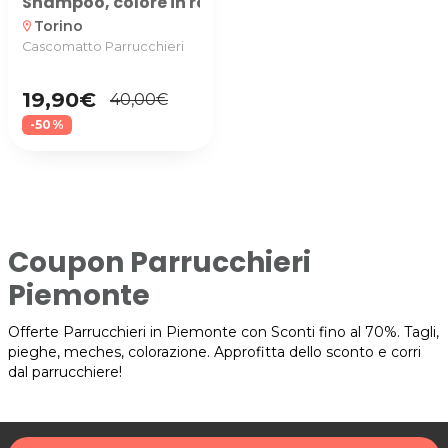
Shampoo, colore in radice, colore completo, tra
Torino
location_on
Cascomatto Parrucchieri
19,90€
40,00€
-50%
Coupon Parrucchieri
Piemonte
Offerte Parrucchieri in Piemonte con Sconti fino al 70%. Tagli,
pieghe, meches, colorazione. Approfitta dello sconto e corri
dal parrucchiere!