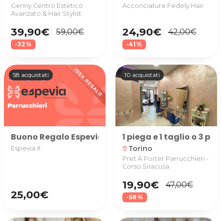
Genny Centro Estetico
Acconciature Fedely Hair
Avanzato & Hair Stylist
39,90€
24,90€
59,00€
42,00€
-32%
-41%
58 acquistati
10 acquistati
Buono Regalo Espevia utilizzabile nella categoria P
1 piega e 1 taglio o 3 p
Torino
Espevia.it
location_on
Pret À Porter Parrucchieri -
Corso Siracusa
19,90€
47,00€
25,00€
-58%