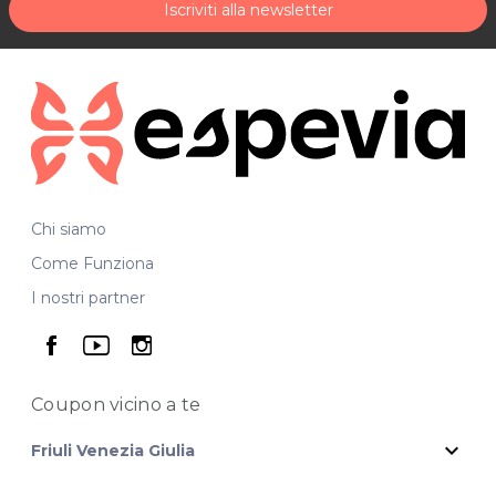
Iscriviti alla newsletter
Chi siamo
Come Funziona
I nostri partner
seguici su facebook
seguici su youtube
seguici su instagram
Coupon vicino
a te
expand_more
Friuli Venezia Giulia