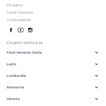
Chi siamo
Come Funziona
I nostri partner
seguici su facebook
seguici su youtube
seguici su instagram
Coupon vicino
a te
expand_more
Friuli Venezia Giulia
expand_more
Lazio
expand_more
Lombardia
expand_more
Piemonte
expand_more
Veneto