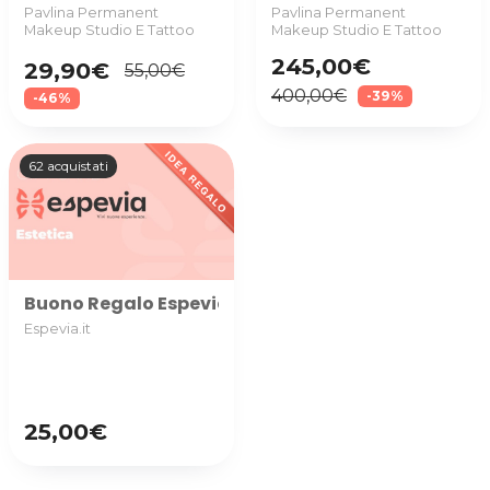
Pavlina Permanent
Pavlina Permanent
Makeup Studio E Tattoo
Makeup Studio E Tattoo
245,00€
29,90€
55,00€
400,00€
-39%
-46%
62 acquistati
Buono Regalo Espevia utilizzabile nella categoria ES
Espevia.it
25,00€