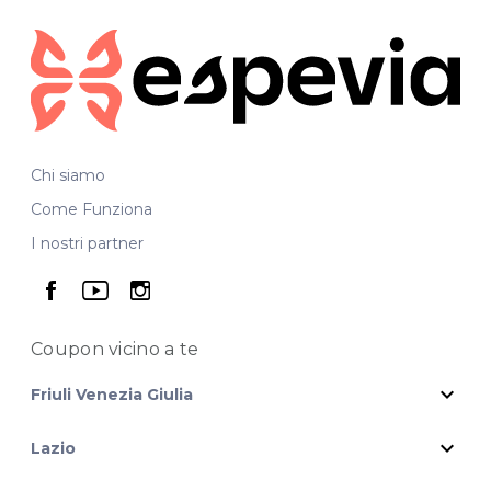
Chi siamo
Come Funziona
I nostri partner
seguici su facebook
seguici su youtube
seguici su instagram
Coupon vicino
a te
expand_more
Friuli Venezia Giulia
expand_more
Lazio