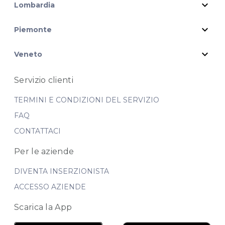
expand_more
Lombardia
expand_more
Piemonte
expand_more
Veneto
Servizio clienti
TERMINI E CONDIZIONI DEL SERVIZIO
FAQ
CONTATTACI
Per le aziende
DIVENTA INSERZIONISTA
ACCESSO AZIENDE
Scarica la App