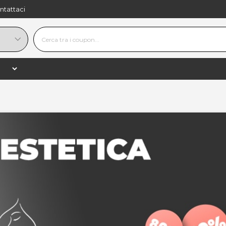
ntattaci
cure, Pedicure e Smalto