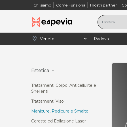
Chi siamo
Come Funziona
I nostri partner
Co
location_on
navigate_next
navigate_next
navigate_next
navigate_next
Home
Veneto
Padova
Estetica
Mani
Estetica
Trattamenti Corpo, Anticellulite e
Snellenti
Trattamenti Viso
Manicure, Pedicure e Smalto
Cerette ed Epilazione Laser