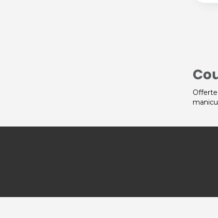
Cou
Offerte
manicur