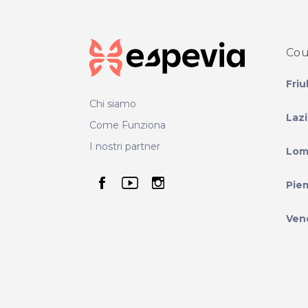
Cou
Friu
Chi siamo
Laz
Come Funziona
I nostri partner
Lom
seguici su facebook
seguici su youtube
seguici su instag
Pie
Ven