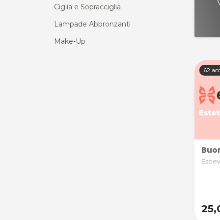
Ciglia e Sopracciglia
Lampade Abbronzanti
Make-Up
62 acq
Buon
Espevi
25,