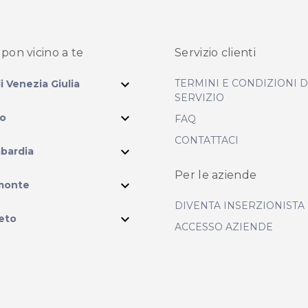
pon vicino
a te
Servizio clienti
expand_more
TERMINI E CONDIZIONI 
li Venezia Giulia
SERVIZIO
expand_more
io
FAQ
CONTATTACI
expand_more
bardia
Per le aziende
ram
expand_more
monte
DIVENTA INSERZIONISTA
expand_more
eto
ACCESSO AZIENDE