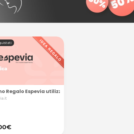
uistati
o Regalo Espevia utilizzabile nella categoria ESTETICA,
a.it
00€