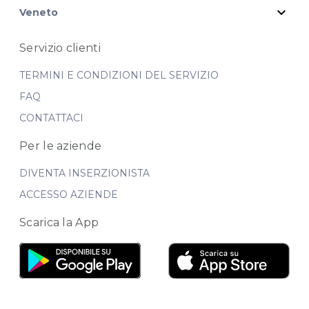
expand_more
Veneto
Servizio clienti
TERMINI E CONDIZIONI DEL SERVIZIO
FAQ
CONTATTACI
Per le aziende
DIVENTA INSERZIONISTA
ACCESSO AZIENDE
Scarica la App