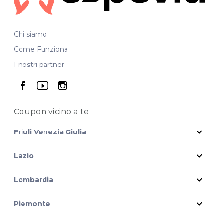
Chi siamo
Come Funziona
I nostri partner
seguici su facebook
seguici su youtube
seguici su instagram
Coupon vicino
a te
expand_more
Friuli Venezia Giulia
expand_more
Lazio
expand_more
Lombardia
expand_more
Piemonte