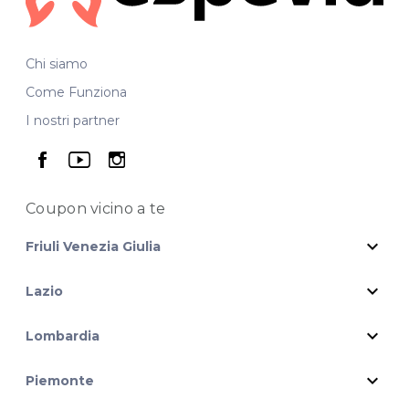
Chi siamo
Come Funziona
I nostri partner
seguici su facebook
seguici su youtube
seguici su instagram
Coupon vicino
a te
expand_more
Friuli Venezia Giulia
expand_more
Lazio
expand_more
Lombardia
expand_more
Piemonte