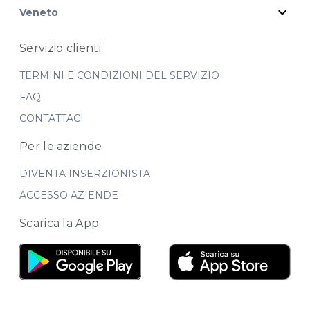
expand_more
Veneto
Servizio clienti
TERMINI E CONDIZIONI DEL SERVIZIO
FAQ
CONTATTACI
Per le aziende
DIVENTA INSERZIONISTA
ACCESSO AZIENDE
Scarica la App