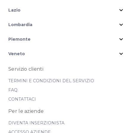
expand_more
Lazio
expand_more
Lombardia
expand_more
Piemonte
expand_more
Veneto
Servizio clienti
TERMINI E CONDIZIONI DEL SERVIZIO
FAQ
CONTATTACI
Per le aziende
DIVENTA INSERZIONISTA
ACCESSO AZIENDE