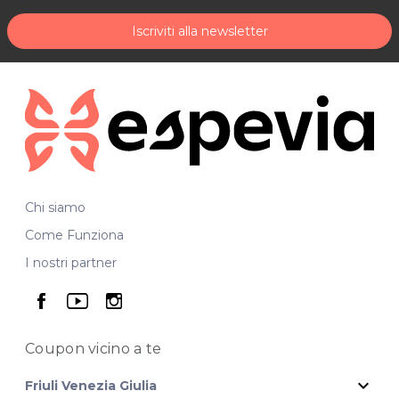
Iscriviti alla newsletter
Chi siamo
Come Funziona
I nostri partner
seguici su facebook
seguici su youtube
seguici su instagram
Coupon vicino
a te
expand_more
Friuli Venezia Giulia