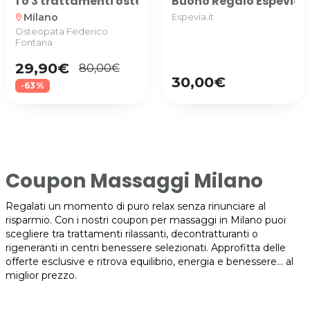
1 o 3 trattamenti osteopatici da 45 minuti press
Buono Regalo Espevia uti
Milano
Espevia.it
location_on
Osteopata Federico
Fontana
29,90€
80,00€
30,00€
-63%
Coupon Massaggi Milano
Regalati un momento di puro relax senza rinunciare al
risparmio. Con i nostri coupon per massaggi in Milano puoi
scegliere tra trattamenti rilassanti, decontratturanti o
rigeneranti in centri benessere selezionati. Approfitta delle
offerte esclusive e ritrova equilibrio, energia e benessere… al
miglior prezzo.