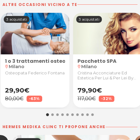
ALTRE OCCASIONI VICINO A TE
3 acquistati
3 acquistati
Pacchetto SPA
dice del benessere
a 45 minuti presso Valeriana Estetica
1 o 3 trattamenti osteopatici da 45 minuti presso
Milano
Milano
location_on
location_on
Cristina Acconciature Ed
Osteopata Federico Fontana
Estetica Per Lui & Per Lei By
Bespoke
29,90€
79,90€
80,00€
117,00€
-63%
-32%
HERMES MEDIKA CLINC TI PROPONE ANCHE