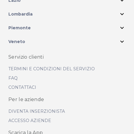
expand_more
Lazio
expand_more
Lombardia
expand_more
Piemonte
expand_more
Veneto
Servizio clienti
TERMINI E CONDIZIONI DEL SERVIZIO
FAQ
CONTATTACI
Per le aziende
DIVENTA INSERZIONISTA
ACCESSO AZIENDE
Scarica la App