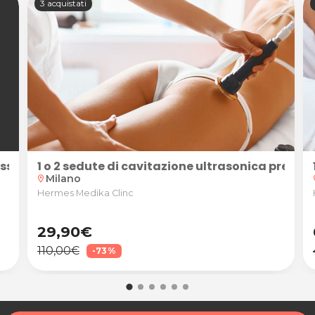
3 acquistati
resso Hermes Medika Clinc
1 o 2 sedute di cavitazione ultrasonica press
Milano
location_on
loc
Hermes Medika Clinc
29,90€
110,00€
-73%