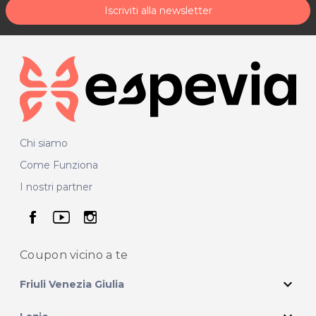
Iscriviti alla newsletter
Chi siamo
Come Funziona
I nostri partner
seguici su facebook
seguici su youtube
seguici su instagram
Coupon vicino
a te
expand_more
Friuli Venezia Giulia