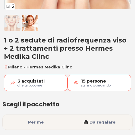
2
image
1 o 2 sedute di radiofrequenza vis
1 o 2 sedute di radiofrequenza viso
+ 2 trattamenti presso Hermes
Medika Clinc
Milano - Hermes Medika Clinc
location_on
3
acquistati
15
persone
visibility
offerta popolare
stanno guardando
Scegli il pacchetto
Per me
card_giftcard
Da regalare