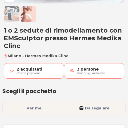
1 o 2 sedute di rimodellamento c
1 o 2 sedute di rimodellamento con
EMSculptor presso Hermes Medika
Clinc
Milano - Hermes Medika Clinc
location_on
2
acquistati
3
persone
visibility
offerta popolare
stanno guardando
Scegli il pacchetto
Per me
card_giftcard
Da regalare