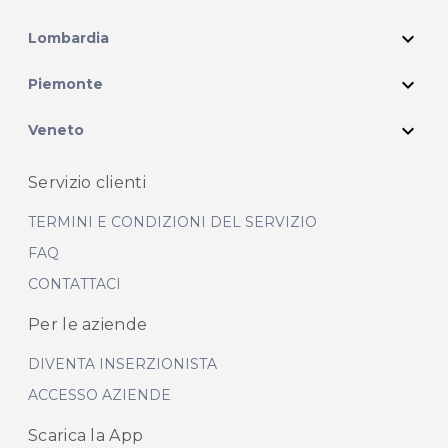
expand_more
Lombardia
expand_more
Piemonte
expand_more
Veneto
Servizio clienti
TERMINI E CONDIZIONI DEL SERVIZIO
FAQ
CONTATTACI
Per le aziende
DIVENTA INSERZIONISTA
ACCESSO AZIENDE
Scarica la App