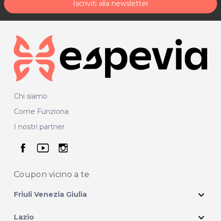
Iscriviti alla newsletter
Chi siamo
Come Funziona
I nostri partner
seguici su facebook
seguici su youtube
seguici su instagram
Coupon vicino
a te
expand_more
Friuli Venezia Giulia
expand_more
Lazio