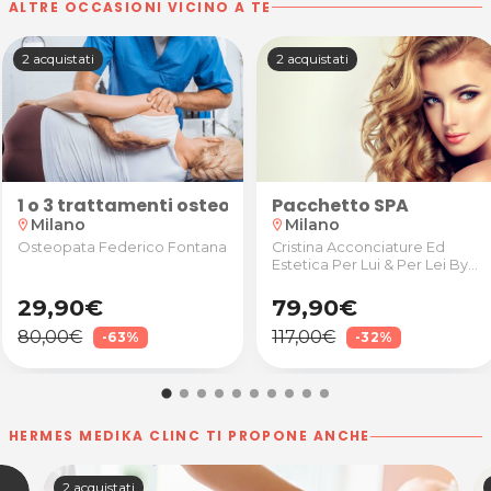
ALTRE OCCASIONI VICINO A TE
2 acquistati
2 acquistati
Pacchetto SPA
 Estetica
ri da 30 minuti presso La radice del benessere
1 o 3 trattamenti osteopatici da 45 minuti presso
Milano
Milano
location_on
location_on
Cristina Acconciature Ed
Osteopata Federico Fontana
Estetica Per Lui & Per Lei By
Bespoke
29,90€
79,90€
80,00€
117,00€
-63%
-32%
HERMES MEDIKA CLINC TI PROPONE ANCHE
2 acquistati