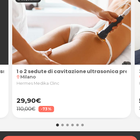
resso Hermes Medika Clinc
1 o 2 sedute di cavitazione ultrasonica press
Milano
location_on
loc
Hermes Medika Clinc
29,90€
110,00€
-73%