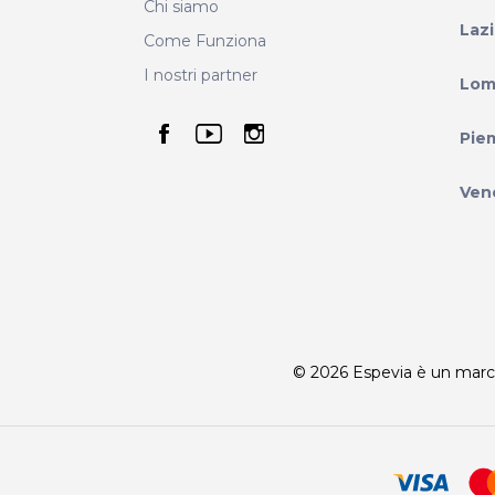
Chi siamo
Laz
Come Funziona
I nostri partner
Lom
seguici su facebook
seguici su youtube
seguici su instag
Pie
Ven
© 2026 Espevia è un marchio