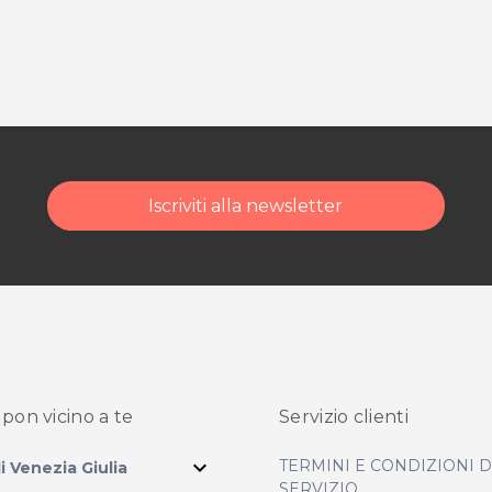
Iscriviti alla newsletter
pon vicino
a te
Servizio clienti
expand_more
TERMINI E CONDIZIONI 
li Venezia Giulia
SERVIZIO