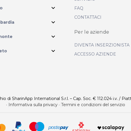
expand_more
io
FAQ
CONTATTACI
expand_more
bardia
Per le aziende
ram
expand_more
monte
DIVENTA INSERZIONISTA
expand_more
eto
ACCESSO AZIENDE
 di SharinApp International S.r.l. – Cap. Soc. € 112.024 i.v. / Piat
·
Informativa sulla privacy
·
Termini e condizioni del servizio