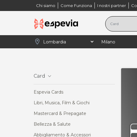
Chi siamo
Come Funziona
I nostri partner
Co
location_on
navigate_next
navigate_next
navigate_next
navigate_next
Home
Lombardia
Milano
Card
Libri,
Card
Espevia Cards
Libri, Musica, Film & Giochi
Mastercard & Prepagate
Bellezza & Salute
Abbigliamento & Accessori