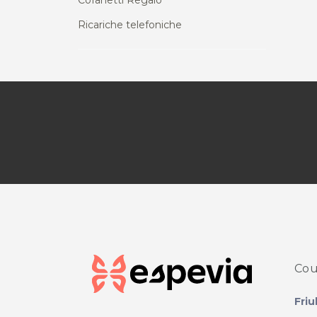
Cofanetti Regalo
Ricariche telefoniche
Cou
Friu