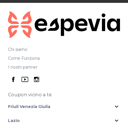
Chi siamo
Come Funziona
I nostri partner
seguici su facebook
seguici su youtube
seguici su instagram
Coupon vicino
a te
expand_more
Friuli Venezia Giulia
expand_more
Lazio