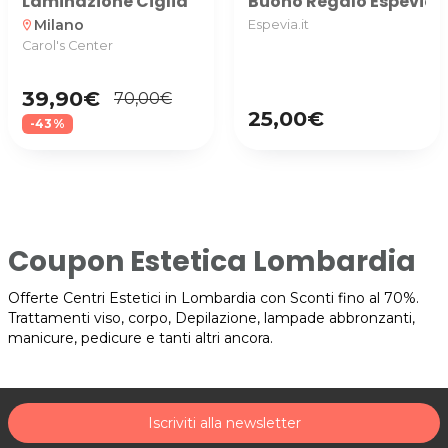
Laminazione Ciglia
Buono Regalo Espevia uti
Milano
Espevia.it
location_on
Carol's Center
39,90€
70,00€
25,00€
-43%
Coupon Estetica Lombardia
Offerte Centri Estetici in Lombardia con Sconti fino al 70%.
Trattamenti viso, corpo, Depilazione, lampade abbronzanti,
manicure, pedicure e tanti altri ancora.
Iscriviti alla newsletter