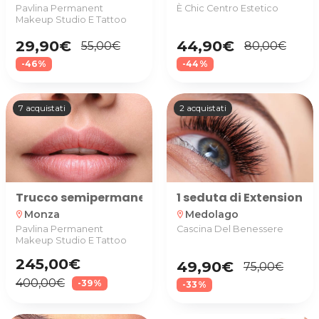
Pavlina Permanent
È Chic Centro Estetico
Makeup Studio E Tattoo
29,90€
44,90€
55,00€
80,00€
-46%
-44%
7 acquistati
2 acquistati
Trucco semipermanente labbra o occhi da Pavli
1 seduta di Extension c
Monza
Medolago
location_on
location_on
Pavlina Permanent
Cascina Del Benessere
Makeup Studio E Tattoo
245,00€
49,90€
75,00€
400,00€
-39%
-33%