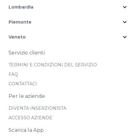
expand_more
Lombardia
expand_more
Piemonte
expand_more
Veneto
Servizio clienti
TERMINI E CONDIZIONI DEL SERVIZIO
FAQ
CONTATTACI
Per le aziende
DIVENTA INSERZIONISTA
ACCESSO AZIENDE
Scarica la App