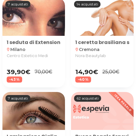
7 acquistati
14 acquistati
1 seduta di Extension Ciglia
1 ceretta brasiliana su
Milano
Cremona
location_on
location_on
Centro Estetico Medi
Nora Beautylab
39,90€
14,90€
70,00€
25,00€
-43%
-40%
7 acquistati
62 acquistati