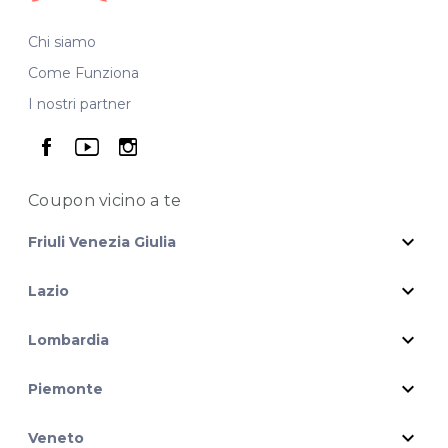
Chi siamo
Come Funziona
I nostri partner
seguici su facebook
seguici su youtube
seguici su instagram
Coupon vicino
a te
expand_more
Friuli Venezia Giulia
expand_more
Lazio
expand_more
Lombardia
expand_more
Piemonte
expand_more
Veneto