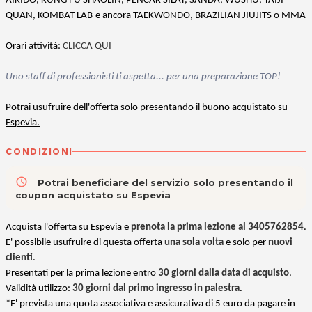
AIKIDO, KUNG FU SHAOLIN, PENCAK SILAT, SANDA, WUSHU, TAIJI
QUAN, KOMBAT LAB
e ancora TAEKWONDO, BRAZILIAN JIUJITS o MMA
Orari attività:
CLICCA QUI
Uno staff di professionisti ti aspetta... per una preparazione TOP!
Potrai usufruire dell'offerta solo presentando il buono acquistato su
Espevia.
CONDIZIONI
access_time
Potrai beneficiare del servizio solo presentando il
coupon acquistato su Espevia
Acquista l'offerta su Espevia e
prenota la prima lezione al 3405762854
.
E' possibile usufruire di questa offerta
una sola volta
e solo per
nuovi
clienti
.
Presentati per la prima lezione entro
30 giorni dalla data di acquisto
.
Validità utilizzo:
30 giorni dal primo ingresso in palestra
.
*E' prevista una quota associativa e assicurativa di 5 euro da pagare in