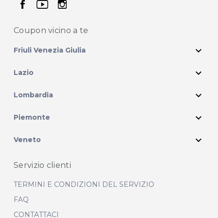
seguici su facebook
seguici su youtube
seguici su instagram
Coupon vicino
a te
expand_more
Friuli Venezia Giulia
expand_more
Lazio
expand_more
Lombardia
expand_more
Piemonte
expand_more
Veneto
Servizio clienti
TERMINI E CONDIZIONI DEL SERVIZIO
FAQ
CONTATTACI