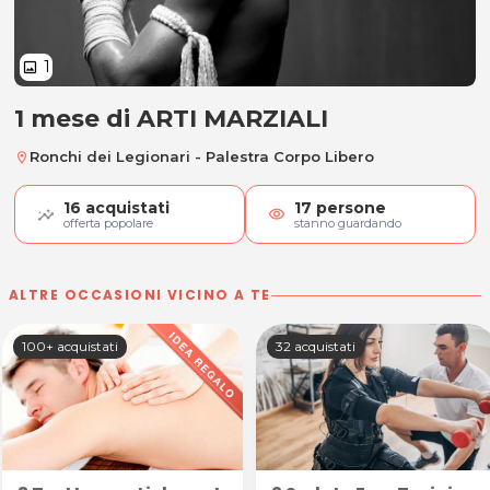
1
image
1 mese di ARTI MARZIALI
1 mese di ARTI MARZIALI
Ronchi dei Legionari - Palestra Corpo Libero
location_on
16
acquistati
17
persone
visibility
offerta popolare
stanno guardando
ALTRE OCCASIONI VICINO A TE
100+ acquistati
32 acquistati