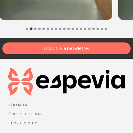
Via del Cotonficio, 45 - Feletto Umberto
P.IVA 02750020303
Numero di telefono per le prenotazioni:
340 5762854
*Prezzi di listino verificati in data 31/08/2016.
Iscriviti alla newsletter
Per ulteriori informazioni sull'offerta o sulle modalità di acquisto
.
posta@espevia.it
scrivi a
Chi siamo
Come Funziona
I nostri partner