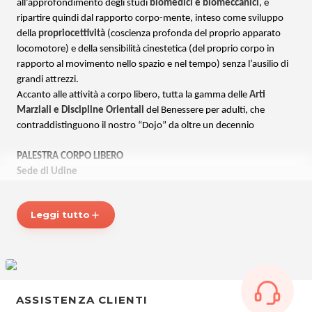
all’approfondimento degli studi
biomedici e biomeccanici
, e
ripartire quindi dal rapporto corpo-mente, inteso come sviluppo
della
propriocettività
(coscienza profonda del proprio apparato
locomotore) e della sensibilità cinestetica (del proprio corpo in
rapporto al movimento nello spazio e nel tempo) senza l’ausilio di
grandi attrezzi.
Accanto alle attività a corpo libero, tutta la gamma delle
Arti
Marziali e Discipline Orientali
del Benessere per adulti, che
contraddistinguono il nostro “Dojo” da oltre un decennio
PALESTRA CORPO LIBERO
Sede di Udine
Una struttura (ex palestra Donati e successivamente Be Different)
organizzata per lo sviluppo e la crescita del proprio corpo con corsi
Leggi tutto
add
di fitness allenamento funzionale e preparazione atletica.
Per saperne di più visita il sito:
Corpo-libero.it
PALESTRA CORPO LIBERO
Via Pola 17/7, Udine
ASSISTENZA CLIENTI
Sede di Ronchi dei Legionari