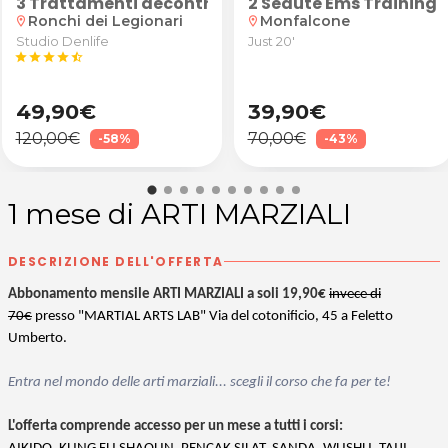
onzo
so
scrub
3 Trattamenti decontratturanti o relax
2 Sedute Ems Training 
Ronchi dei Legionari
Monfalcone
location_on
location_on
Studio Denlife
Just 20'
star
star
star
star
star_half
49,90€
39,90€
120,00€
70,00€
-58%
-43%
1 mese di ARTI MARZIALI
DESCRIZIONE DELL'OFFERTA
Abbonamento mensile ARTI MARZIALI a soli 19,90€
invece di
70€
presso "MARTIAL ARTS LAB" Via del cotonificio, 45 a Feletto
Umberto.
Entra nel mondo delle arti marziali... scegli il corso che fa per te!
L'offerta comprende accesso per un mese a tutti i corsi: