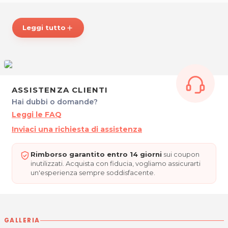
Lun, Mer, Gio, Ven, Sab e Dom:
12.00 - 14.00 / 18.00 - 22.30
Chiuso il martedì.
Leggi tutto
add
Gradita prenotazione.
PIZZERIA ALLA PERGOLA
Piazza Santo Stefano, 10
34077 Ronchi dei Legionari (GO)
Tel. 0481778105
ASSISTENZA CLIENTI
P.IVA 00384850319
Hai dubbi o domande?
Leggi le FAQ
Per ulteriori informazioni sull'offerta o sulle modalità di acquisto
Inviaci una richiesta di assistenza
posta@espevia.it
scrivi a
Rimborso garantito entro 14 giorni
sui coupon
inutilizzati. Acquista con fiducia, vogliamo assicurarti
un'esperienza sempre soddisfacente.
GALLERIA