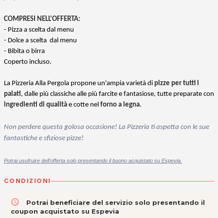
COMPRESI NELL'OFFERTA:
- Pizza a scelta dal menu
- Dolce a scelta dal menu
- Bibita o birra
Coperto incluso.
La Pizzeria Alla Pergola propone un'ampia varietà di
pizze per tutti i
palati
, dalle più classiche alle più farcite e fantasiose, tutte preparate con
ingredienti di qualità
e cotte nel
forno a legna
.
Non perdere questa golosa occasione!
La Pizzeria ti aspetta con le sue
fantastiche e sfiziose pizze!
Potrai usufruire dell'offerta solo presentando il buono acquistato su Espevia.
CONDIZIONI
access_time
Potrai beneficiare del servizio solo presentando il
coupon acquistato su Espevia