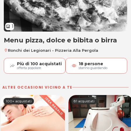
1
image
Menu pizza, dolce e bibita o birra
Menu pizza, dolce e bibita o birra
Ronchi dei Legionari - Pizzeria Alla Pergola
location_on
Più di
100
acquistati
18
persone
visibility
offerta popolare
stanno guardando
ALTRE OCCASIONI VICINO A TE
100+ acquistati
81 acquistati