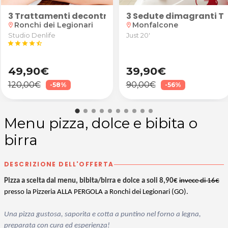
na Folla a San Canzian d'Isonzo
so
scrub
3 Trattamenti decontratturanti o relax
3 Sedute dimagranti Ta
Ronchi dei Legionari
Monfalcone
location_on
location_on
Studio Denlife
Just 20'
star
star
star
star
star_half
49,90€
39,90€
120,00€
90,00€
-58%
-56%
Menu pizza, dolce e bibita o
birra
DESCRIZIONE DELL'OFFERTA
Pizza a scelta dal menu, bibita/birra e dolce a soli 8,90€
invece di 16€
presso la Pizzeria ALLA PERGOLA a Ronchi dei Legionari (GO).
Una pizza gustosa, saporita e cotta a puntino nel forno a legna,
preparata con cura ed esperienza!