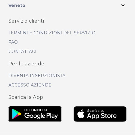
expand_more
Veneto
Servizio clienti
TERMINI E CONDIZIONI DEL SERVIZIO
FAQ
CONTATTACI
Per le aziende
DIVENTA INSERZIONISTA
ACCESSO AZIENDE
Scarica la App