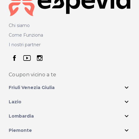
Chi siamo
Come Funziona
I nostri partner
seguici su facebook
seguici su youtube
seguici su instagram
Coupon vicino
a te
expand_more
Friuli Venezia Giulia
expand_more
Lazio
expand_more
Lombardia
expand_more
Piemonte