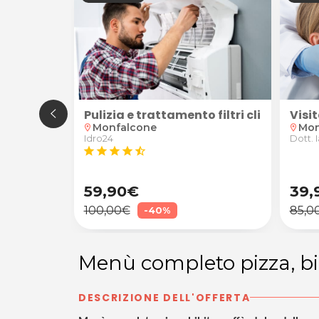
Canzian d'Isonzo
desco, spagnolo, latino o greco per ragazzi delle scuol
zione Caldaia
Pulizia e trattamento filtri climatizza
Visi
Monfalcone
Mon
location_on
location_on
Idro24
Dott. 
star
star
star
star
star_half
59,90€
39,
100,00€
85,0
-40%
Menù completo pizza, bib
DESCRIZIONE DELL'OFFERTA