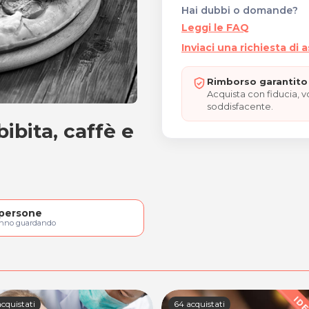
Hai dubbi o domande?
Leggi le FAQ
Inviaci una richiesta di 
Rimborso garantito 
Acquista con fiducia, 
soddisfacente.
ibita, caffè e
a, bibita, caffè e dolce
persone
anno guardando
cquistati
64 acquistati