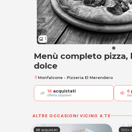
1
image
Menù completo pizza, b
Menù completo pizz
dolce
Monfalcone - Pizzeria El Merendero
location_on
16
acquistati
6
visibility
offerta popolare
st
ALTRE OCCASIONI VICINO A TE
68 acquistati
100+ a