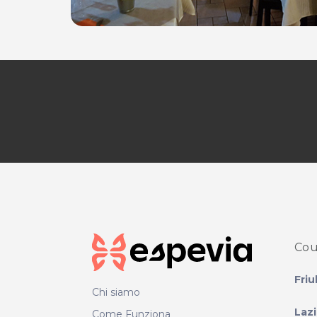
Cou
Friu
Chi siamo
Laz
Come Funziona