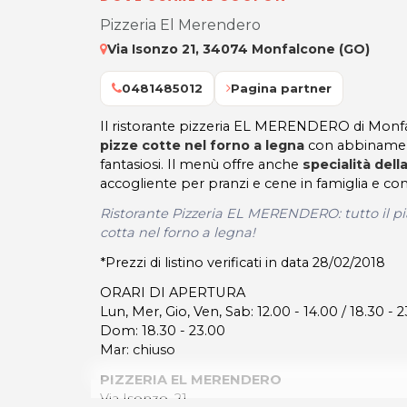
Pizzeria El Merendero
Via Isonzo 21, 34074 Monfalcone (GO)
0481485012
Pagina partner
Il ristorante pizzeria EL MERENDERO di Mon
pizze cotte nel forno a legna
con abbinamenti
fantasiosi. Il menù offre anche
specialità dell
accogliente per pranzi e cene in famiglia e con
Ristorante Pizzeria EL MERENDERO: tutto il pi
cotta nel forno a legna!
*Prezzi di listino verificati in data 28/02/2018
ORARI DI APERTURA
Lun, Mer, Gio, Ven, Sab: 12.00 - 14.00 / 18.30 - 
Dom: 18.30 - 23.00
Mar: chiuso
PIZZERIA EL MERENDERO
Via Isonzo, 21