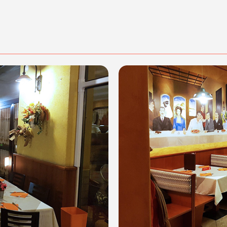
posta@espevia.it
acquisto scrivi a
.