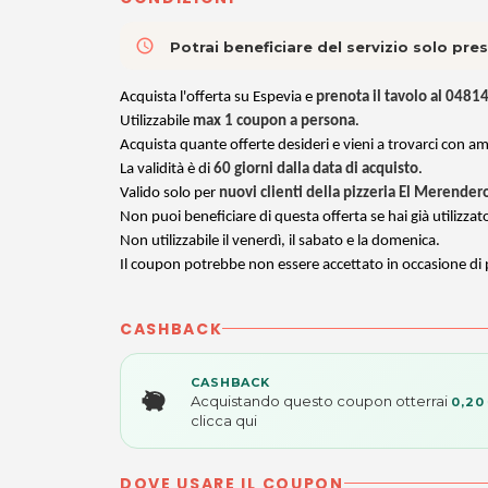
access_time
Potrai beneficiare del servizio solo pr
Acquista l'offerta su Espevia e
prenota il tavolo al 048
Utilizzabile
max 1 coupon a persona
.
Acquista quante offerte desideri e vieni a trovarci con ami
La validità è di
60 giorni dalla data di acquisto
.
Valido solo per
nuovi clienti della pizzeria El Merender
Non puoi beneficiare di questa offerta se hai già utilizzato
Non utilizzabile il venerdì, il sabato e la domenica.
Il coupon potrebbe non essere accettato in occasione di pa
CASHBACK
CASHBACK
Acquistando questo coupon otterrai
0,20
clicca qui
DOVE USARE IL COUPON