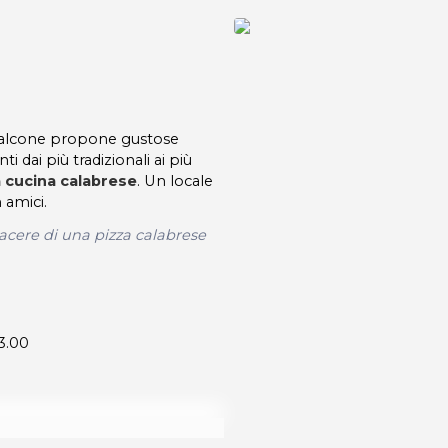
falcone propone gustose
 dai più tradizionali ai più
a cucina calabrese
. Un locale
 amici.
acere di una pizza calabrese
23.00