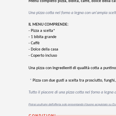
Menù completo pizza, bibita, caffè, dolce della cas
Una pizza cotta nel forno a legna con un'ampia scelt
IL MENU COMPRENDE:
- Pizza a scelta*
- 1 bibita grande
- Caffè
- Dolce della casa
- Coperto incluso
Una pizza con
ingredienti di qualità
cotta a puntin
*
Pizza con due gusti a scelta tra
prosciutto, funghi,
Tutto il piacere di una pizza cotta nel forno a legn
Potrai usufruire dell'offerta solo presentando il buono acquistato su Es
CONDIZIONI