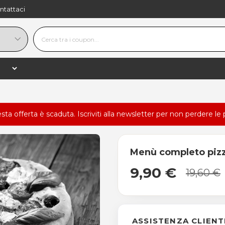
ntattaci
esta offerta è scaduta.
Iscriviti alla newsletter
per non perdere le 
Menù completo pizza
9,90 €
19,60 €
ASSISTENZA CLIENT