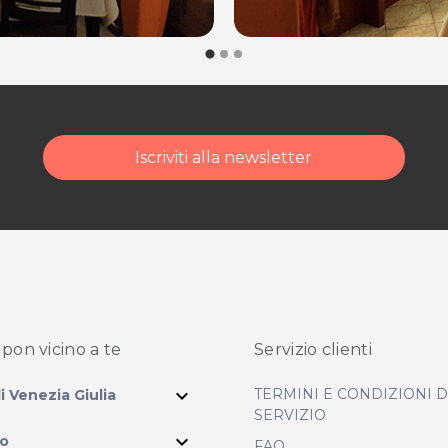
Iscriviti alla newsletter
pon vicino
a te
Servizio clienti
expand_more
TERMINI E CONDIZIONI 
li Venezia Giulia
SERVIZIO
expand_more
io
FAQ