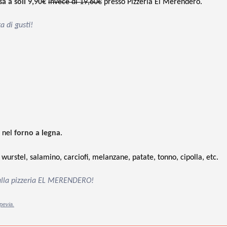
a a soli 9,90€
invece di 19,60€
presso Pizzeria El Merendero.
a di gusti!
o nel
forno a legna
.
 wurstel, salamino, carciofi, melanzane, patate, tonno, cipolla, etc.
a alla pizzeria EL MERENDERO!
pevia.