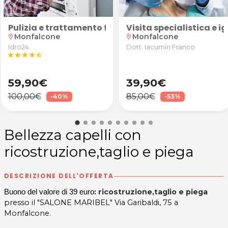
onzo
tedesco, spagnolo, latino o greco per ragazzi delle scu
e Caldaia
Pulizia e trattamento filtri climatizzatore con igi
Visita specialistica e
Monfalcone
Monfalcone
location_on
location_on
Idro24
Dott. Iacumin Franco
star
star
star
star
star_half
59,90€
39,90€
100,00€
85,00€
-40%
-53%
Bellezza capelli con
ricostruzione,taglio e piega
DESCRIZIONE DELL'OFFERTA
: ricostruzione,taglio e piega
Buono del valore di 39 euro
presso il "SALONE MARIBEL" Via Garibaldi, 75 a
Monfalcone.