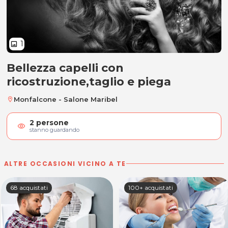
1
image
Bellezza capelli con
Bellezza capelli con ricostruzione
ricostruzione,taglio e piega
Monfalcone - Salone Maribel
location_on
2
persone
visibility
stanno guardando
ALTRE OCCASIONI VICINO A TE
68 acquistati
100+ acquistati