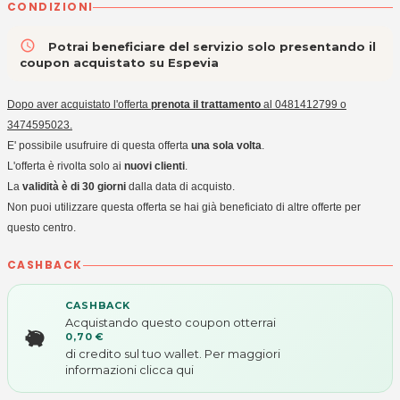
CONDIZIONI
access_time
Potrai beneficiare del servizio solo presentando il
coupon acquistato su Espevia
Dopo aver acquistato l'offerta
prenota il trattamento
al 0481412799 o
3474595023.
E' possibile usufruire di questa offerta
una sola volta
.
L'offerta è rivolta solo ai
nuovi clienti
.
La
validità è di 30 giorni
dalla data di acquisto.
Non puoi utilizzare questa offerta se hai già beneficiato di altre offerte per
questo centro.
CASHBACK
CASHBACK
Acquistando questo coupon otterrai
0,70 €
di credito sul tuo wallet. Per maggiori
informazioni
clicca qui