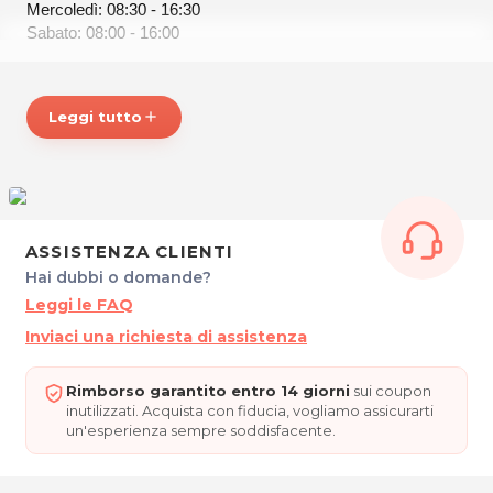
Mercoledì: 08:30 - 16:30
Sabato: 08:00 - 16:00
SALONE MARIBEL di Maria Isabel Grotto
Leggi tutto
add
Via Garibaldi, 75
34074 MONFALCONE (GO)
P.IVA 00494700313
Tel. 0481412799 -3474595023
Per ulteriori informazioni sull'offerta o sulle modalità di
ASSISTENZA CLIENTI
acquisto scrivi a
posta@espevia.it
Hai dubbi o domande?
Leggi le FAQ
Inviaci una richiesta di assistenza
Rimborso garantito entro 14 giorni
sui coupon
inutilizzati. Acquista con fiducia, vogliamo assicurarti
un'esperienza sempre soddisfacente.