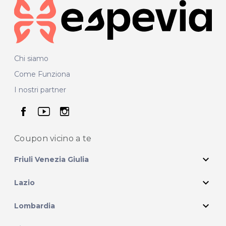
Chi siamo
Come Funziona
I nostri partner
seguici su facebook
seguici su youtube
seguici su instagram
Coupon vicino
a te
expand_more
Friuli Venezia Giulia
expand_more
Lazio
expand_more
Lombardia