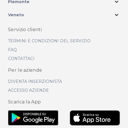
expand_more
Piemonte
expand_more
Veneto
Servizio clienti
TERMINI E CONDIZIONI DEL SERVIZIO
FAQ
CONTATTACI
Per le aziende
DIVENTA INSERZIONISTA
ACCESSO AZIENDE
Scarica la App