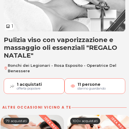
1
image
Pulizia viso con vaporizzazione e
Pulizia viso con vaporizzazione e
massaggio oli essenziali "REGALO
NATALE"
Ronchi dei Legionari - Rosa Esposito - Operatrice Del
location_on
Benessere
1
acquistati
11
persone
visibility
offerta popolare
stanno guardando
ALTRE OCCASIONI VICINO A TE
79 acquistati
100+ acquistati