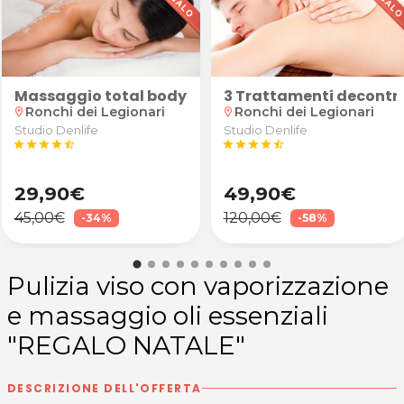
na Folla a San Canzian d'Isonzo
occhiali da vista antiriflesso
Massaggio total body e scrub
3 Trattamenti decontra
Ronchi dei Legionari
Ronchi dei Legionari
location_on
location_on
Studio Denlife
Studio Denlife
star
star
star
star
star_half
star
star
star
star
star_half
29,90€
49,90€
45,00€
120,00€
-34%
-58%
Pulizia viso con vaporizzazione
e massaggio oli essenziali
"REGALO NATALE"
DESCRIZIONE DELL'OFFERTA