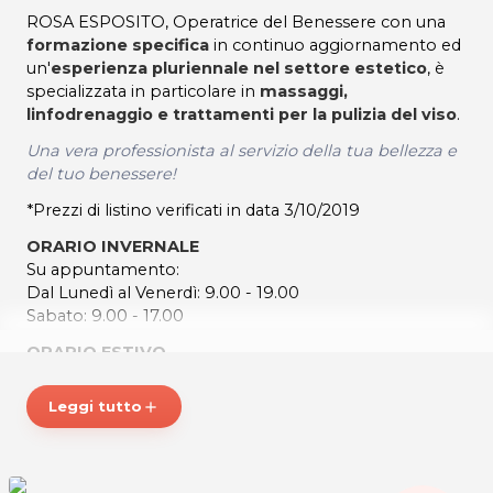
ROSA ESPOSITO, Operatrice del Benessere con una
formazione specifica
in continuo aggiornamento ed
un'
esperienza pluriennale nel settore estetico
, è
specializzata in particolare in
massaggi,
linfodrenaggio e trattamenti per la pulizia del viso
.
Una vera professionista al servizio della tua bellezza e
del tuo benessere!
*Prezzi di listino verificati in data 3/10/2019
ORARIO INVERNALE
Su appuntamento:
Dal Lunedì al Venerdì: 9.00 - 19.00
Sabato: 9.00 - 17.00
ORARIO ESTIVO
Su appuntamento:
Dal Martedì al Venerdì: 9.00 - 17.00
Leggi tutto
add
ROSA ESPOSITO - Operatrice del Benessere
Via Cotonificio 2
34077 Ronchi dei Legionari (GO)