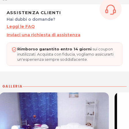
Cell. 3318552863
P.IVA 01183260312
ASSISTENZA CLIENTI
Per ulteriori informazioni sull'offerta o sulle modalità di
Hai dubbi o domande?
acquisto scrivi a
posta@espevia.it
.
Leggi le FAQ
Inviaci una richiesta di assistenza
Rimborso garantito entro 14 giorni
sui coupon
inutilizzati. Acquista con fiducia, vogliamo assicurarti
un'esperienza sempre soddisfacente.
GALLERIA