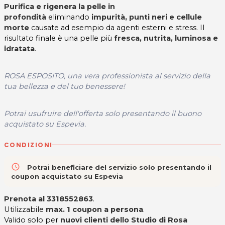
Purifica e rigenera la pelle in
profondità
eliminando
impurità,
punti neri e cellule
morte
causate ad esempio da agenti esterni e stress. Il
risultato finale è una pelle più
fresca, nutrita,
luminosa e
idratata
.
ROSA ESPOSITO, una vera professionista al servizio della
tua bellezza e del tuo benessere!
Potrai usufruire dell'offerta solo presentando il buono
acquistato su Espevia.
CONDIZIONI
access_time
Potrai beneficiare del servizio solo presentando il
coupon acquistato su Espevia
Prenota al 3318552863
.
Utilizzabile
max. 1 coupon a persona
.
Valido solo per
nuovi clienti dello Studio di Rosa