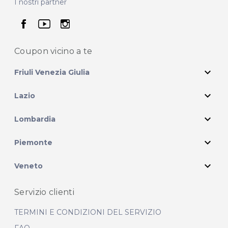
I nostri partner
seguici su facebook
seguici su youtube
seguici su instagram
Coupon vicino
a te
expand_more
Friuli Venezia Giulia
expand_more
Lazio
expand_more
Lombardia
expand_more
Piemonte
expand_more
Veneto
Servizio clienti
TERMINI E CONDIZIONI DEL SERVIZIO