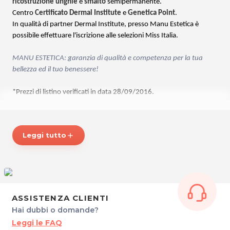
ricostruzione unghie
e
smalto
semipermanente.
Centro
Certificato Dermal Institute
e
Genetica Point
.
In qualità di partner Dermal Institute, presso Manu Estetica è
possibile effettuare l'iscrizione alle selezioni Miss Italia.
MANU ESTETICA: garanzia di qualità e competenza per la tua
bellezza ed il tuo benessere!
*Prezzi di listino verificati in data 28/09/2016.
ORARI
Dal Lunedì al Venerdì dalle 10.00 alle 18.00
Leggi tutto
add
MANU Estetica di Qualità
Via IX Giugno, 46
34074 Monfalcone (GO)
Tel. 3203026256
P.IVA 01139920316
ASSISTENZA CLIENTI
Hai dubbi o domande?
Per ulteriori informazioni sull'offerta o sulle modalità di acquisto
Leggi le FAQ
.
posta@espevia.it
scrivi a