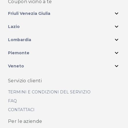
Coupon vicino
a te
expand_more
Friuli Venezia Giulia
expand_more
Lazio
expand_more
Lombardia
expand_more
Piemonte
expand_more
Veneto
Servizio clienti
TERMINI E CONDIZIONI DEL SERVIZIO
FAQ
CONTATTACI
Per le aziende