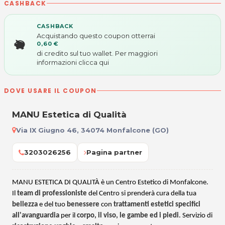
CASHBACK
CASHBACK
Acquistando questo coupon otterrai
0,60 €
di credito sul tuo wallet. Per maggiori
informazioni
clicca qui
DOVE USARE IL COUPON
MANU Estetica di Qualità
Via IX Giugno 46, 34074 Monfalcone (GO)
3203026256
Pagina partner
MANU ESTETICA DI QUALIT
À è un Centro Estetico di Monfalcone.
Il
team di professioniste
del Centro si prenderà cura della tua
bellezza
e del tuo
benessere
con
trattamenti estetici specifici
all'avanguardia
per il
corpo, il viso, le gambe ed i piedi
. Servizio di