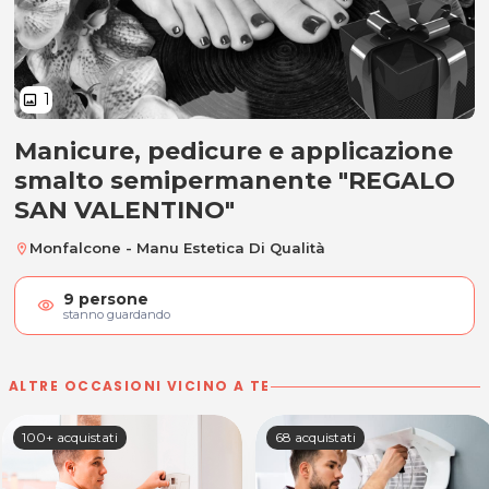
1
image
Manicure, pedicure e applicazione
Manicure, pedicure e applicazi
smalto semipermanente "REGALO
SAN VALENTINO"
Monfalcone - Manu Estetica Di Qualità
location_on
9
persone
visibility
stanno guardando
ALTRE OCCASIONI VICINO A TE
100+ acquistati
68 acquistati