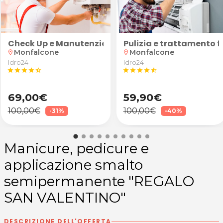
computerizzata da Autofficina Folla a San Canzian d'
atematica, fisica, inglese, tedesco, spagnolo, latino o
Check Up e Manutenzione Caldaia
Pulizia e trattamento f
Monfalcone
Monfalcone
location_on
location_on
Idro24
Idro24
star
star
star
star
star_half
star
star
star
star
star_half
69,00€
59,90€
100,00€
100,00€
-31%
-40%
Manicure, pedicure e
applicazione smalto
semipermanente "REGALO
SAN VALENTINO"
DESCRIZIONE DELL'OFFERTA