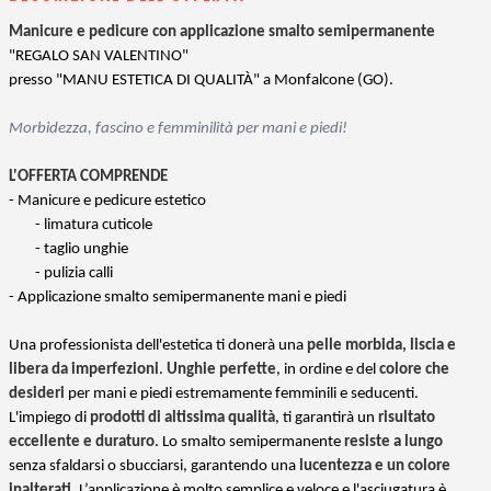
Manicure e pedicure con applicazione smalto semipermanente
"REGALO SAN VALENTINO"
presso "MANU ESTETICA DI QUALITÀ" a Monfalcone (GO).
Morbidezza, fascino e femminilità per mani e piedi!
L'OFFERTA COMPRENDE
- Manicure e pedicure estetico
- limatura cuticole
- taglio unghie
- pulizia calli
- Applicazione smalto semipermanente mani e piedi
Una professionista dell'estetica ti donerà una
pelle morbida, liscia e
libera da imperfezioni
.
Unghie perfette
, in ordine e del
colore che
desideri
per mani e piedi estremamente femminili e seducenti.
L'impiego di
prodotti di altissima qualità
, ti garantirà un
risultato
eccellente e duraturo
. Lo smalto semipermanente
resiste a lungo
senza sfaldarsi o sbucciarsi, garantendo una
lucentezza e un colore
inalterati
. L’applicazione è molto semplice e veloce e l'asciugatura è