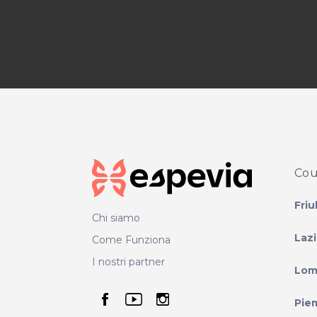
Cou
Friu
Chi siamo
Laz
Come Funziona
I nostri partner
Lom
seguici su facebook
seguici su youtube
seguici su instag
Pie