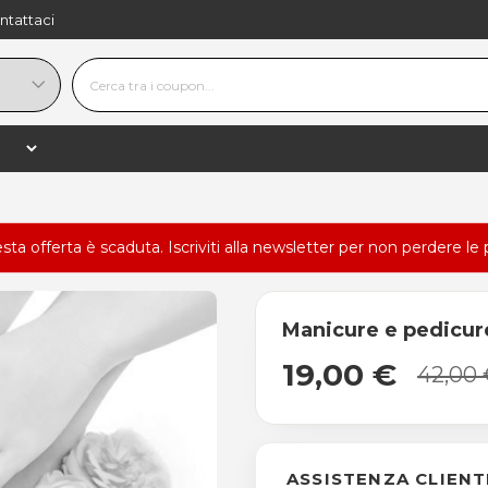
ntattaci
esta offerta è scaduta.
Iscriviti alla newsletter
per non perdere le 
Manicure e pedicu
19,00 €
42,00
ASSISTENZA CLIENT