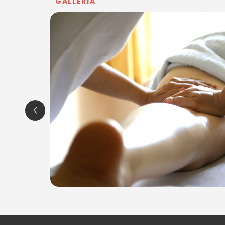
GALLERIA
P.IVA 01126270311
Per ulteriori informazioni sull'offerta o sulle modalità di a
posta@espevia.it
a
.