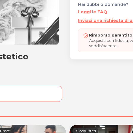
Hai dubbi o domande?
Leggi le FAQ
Inviaci una richiesta di 
Rimborso garantito 
Acquista con fiducia, 
soddisfacente.
stetico
re estetico "REGALO NATA
uistati
81 acquistati