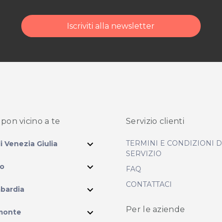
Iscriviti alla newsletter
pon vicino
a te
Servizio clienti
expand_more
TERMINI E CONDIZIONI 
li Venezia Giulia
SERVIZIO
expand_more
io
FAQ
CONTATTACI
expand_more
bardia
ram
Per le aziende
expand_more
monte