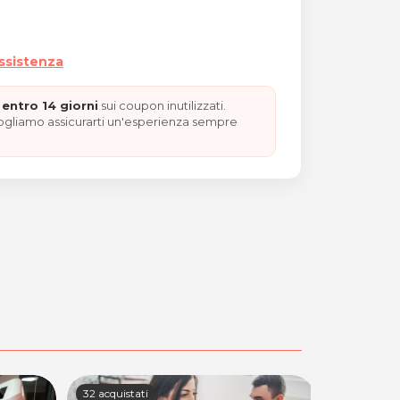
assistenza
entro 14 giorni
sui coupon inutilizzati.
vogliamo assicurarti un'esperienza sempre
LE"
32 acquistati
42 acquista