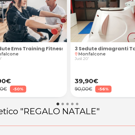
x
dute Ems Training Fitness
3 Sedute dimagranti Ta
falcone
Monfalcone
location_on
'
Just 20'
90€
39,90€
00€
90,00€
-50%
-56%
tetico "REGALO NATALE"