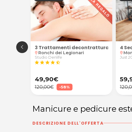
Canzian d'Isonzo
o
dy e scrub
3 Trattamenti decontratturanti o rela
4 Se
Ronchi dei Legionari
Mon
location_on
location_on
Studio Denlife
Just 20
star
star
star
star
star_half
49,90€
59,
120,00€
120,
-58%
Manicure e pedicure es
DESCRIZIONE DELL'OFFERTA