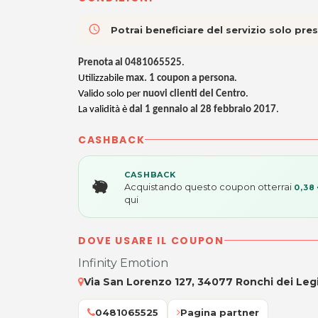
access_time
Potrai beneficiare del servizio solo pr
Prenota al 0481065525
.
Utilizzabile
max. 1 coupon a persona
.
Valido solo per
nuovi clienti del Centro
.
La validità è
dal 1 gennaio al 28 febbraio 2017
.
CASHBACK
CASHBACK
Acquistando questo coupon otterrai
0,38
qui
DOVE USARE IL COUPON
Infinity Emotion
Via San Lorenzo 127, 34077 Ronchi dei Leg
0481065525
Pagina partner