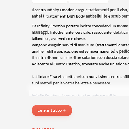
Il centro Infinity Emotion esegue
trattamenti per il viso,
antietà
, trattamenti DIBY Body
anticellulite
e
scrub per 
Da Infinity Emotion potrete inoltre concedervi un
momento
massaggi
: linfodrenante, cervicale, rassodante, defatican
tailandese, ayurvedico e cinese.
Vengono eseguiti servizi di
manicure
(trattamenti idratan
unghie, refill e applicazione gel semipermanente) e
pedi
Il centro dispone anche di un
solarium con doccia solare 
Adiacente al Centro Estetico, troverete anche un salone d
La titolare Elisa vi aspetta nel suo nuovissimo centro, affili
suoi metodi per la vostra bellezza e benessere.
Infinity Emotion, il centro che si prende cura di te.
INFINITY EMOTION – Centro Estetico e Benessere
Leggi tutto
add
Via San Lorenzo, 127
34077 Ronchi dei Legionari
Tel. 0481065525