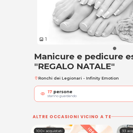
1
image
Manicure e pedicure e
Manicure e pedicu
"REGALO NATALE"
Ronchi dei Legionari - Infinity Emotion
location_on
17
persone
visibility
stanno guardando
ALTRE OCCASIONI VICINO A TE
100+ acquistati
33 acq