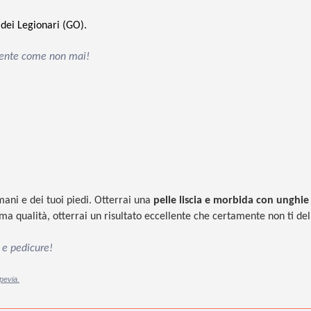
 dei Legionari (GO).
ucente come non mai!
ani e dei tuoi piedi. Otterrai una
pelle liscia e morbida con
unghie
issima qualità, otterrai un risultato eccellente che certamente non ti de
e e pedicure!
pevia.