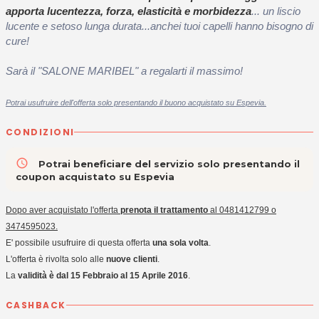
apporta lucentezza, forza, elasticità e morbidezza
... un liscio
lucente e setoso lunga durata...anchei tuoi capelli hanno bisogno di
cure!
Sarà il "SALONE MARIBEL"
a regalarti il massimo!
Potrai usufruire dell'offerta solo presentando il buono acquistato su Espevia.
CONDIZIONI
access_time
Potrai beneficiare del servizio solo presentando il
coupon acquistato su Espevia
Dopo aver acquistato l'offerta
prenota il trattamento
al 0481412799 o
3474595023.
E' possibile usufruire di questa offerta
una sola volta
.
L'offerta è rivolta solo alle
nuove clienti
.
La
validità è dal 15 Febbraio al 15 Aprile 2016
.
CASHBACK