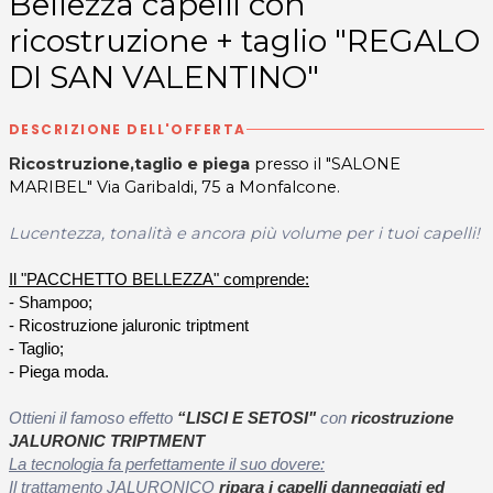
Bellezza capelli con
ricostruzione + taglio "REGALO
DI SAN VALENTINO"
DESCRIZIONE DELL'OFFERTA
icostruzione,taglio e piega
presso il "SALONE
R
MARIBEL" Via Garibaldi, 75 a Monfalcone.
Lucentezza, tonalità e ancora più volume per i tuoi capelli!
Il "PACCHETTO BELLEZZA" comprende:
- Shampoo;
- Ricostruzione jaluronic triptment
- Taglio;
- Piega moda.
Ottieni il famoso effetto
“LISCI E SETOSI"
con
ricostruzione
JALURONIC TRIPTMENT
La tecnologia fa perfettamente il suo dovere:
Il trattamento JALURONICO
ripara i capelli danneggiati ed