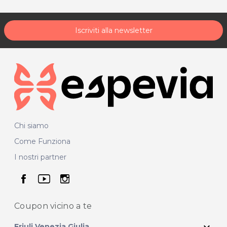
Iscriviti alla newsletter
Chi siamo
Come Funziona
I nostri partner
seguici su facebook
seguici su youtube
seguici su instagram
Coupon vicino
a te
expand_more
Friuli Venezia Giulia