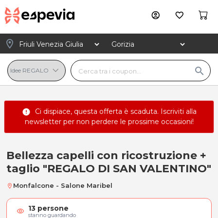
account_circle
favorite_border
location_on
search
Ci dispiace, questa offerta è scaduta.
Iscriviti alla
error
newsletter
per non perdere le prossime occasioni!
Bellezza capelli con ricostruzione +
Bellezza capelli con ricostruzion
taglio "REGALO DI SAN VALENTINO"
Monfalcone - Salone Maribel
location_on
13
persone
visibility
stanno guardando