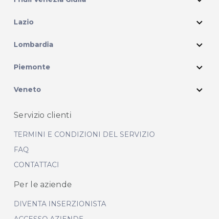
expand_more
Lazio
expand_more
Lombardia
expand_more
Piemonte
expand_more
Veneto
Servizio clienti
TERMINI E CONDIZIONI DEL SERVIZIO
FAQ
CONTATTACI
Per le aziende
DIVENTA INSERZIONISTA
ACCESSO AZIENDE