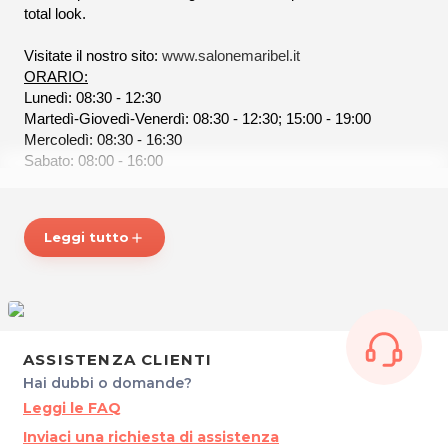
total look.
Visitate il nostro sito:
www.salonemaribel.it
ORARIO:
Lunedì: 08:30 - 12:30
Martedì-Giovedì-Venerdì: 08:30 - 12:30; 15:00 - 19:00
Mercoledì: 08:30 - 16:30
Sabato: 08:00 - 16:00
SALONE MARIBEL di Maria Isabel Grotto
Leggi tutto
add
Via Garibaldi, 75
34074 MONFALCONE (GO)
P.IVA 00494700313
Tel. 0481412799 -3474595023
Per ulteriori informazioni sull'offerta o sulle modalità di
ASSISTENZA CLIENTI
acquisto scrivi a
posta@espevia.it
Hai dubbi o domande?
Leggi le FAQ
Inviaci una richiesta di assistenza