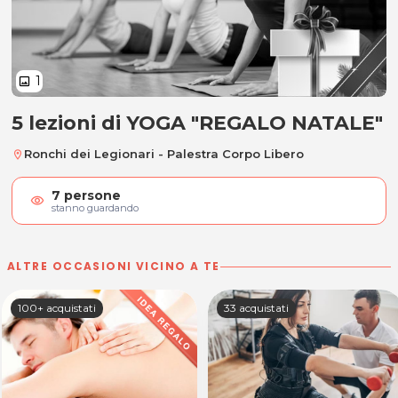
1
image
5 lezioni di YOGA "REGALO NATALE"
5 lezioni di YOGA "REGALO NATALE
Ronchi dei Legionari - Palestra Corpo Libero
location_on
7
persone
visibility
stanno guardando
ALTRE OCCASIONI VICINO A TE
100+ acquistati
33 acquistati