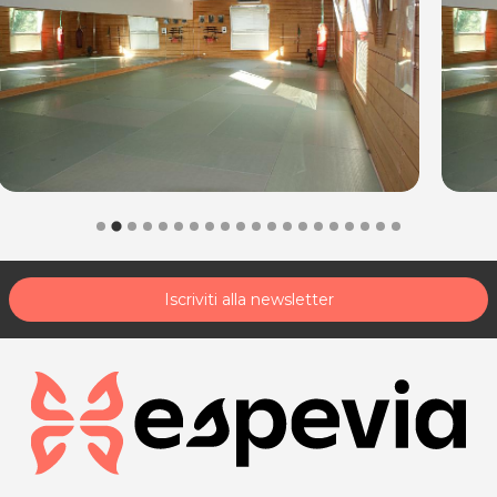
marziali e alla cultura fisica. Da noi potrai trovare insegnanti
qualificati con decennali esperienze nell’ambito di queste discipline.
Per saperne di più visita il sito:
Martialarts-lab.it
MARTIAL ARTS LAB
Via del Cotonficio, 45 - Feletto Umberto
P.IVA 02750020303
Numero di telefono per le prenotazioni:
340 5762854
*Prezzi di listino verificati in data 31/08/2016.
Iscriviti alla newsletter
Per ulteriori informazioni sull'offerta o sulle modalità di acquisto
.
posta@espevia.it
scrivi a