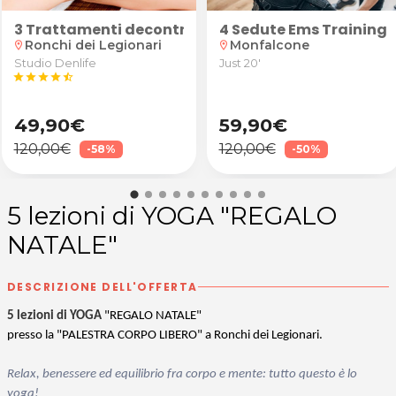
na Folla a San Canzian d'Isonzo
so
scrub
3 Trattamenti decontratturanti o relax
4 Sedute Ems Training 
Ronchi dei Legionari
Monfalcone
location_on
location_on
Studio Denlife
Just 20'
star
star
star
star
star_half
49,90€
59,90€
120,00€
120,00€
-58%
-50%
5 lezioni di YOGA "REGALO
NATALE"
DESCRIZIONE DELL'OFFERTA
5 lezioni di YOGA
"REGALO NATALE"
presso la "PALESTRA CORPO LIBERO" a Ronchi dei Legionari.
Relax, benessere ed equilibrio fra corpo e mente: tutto questo è lo
yoga!