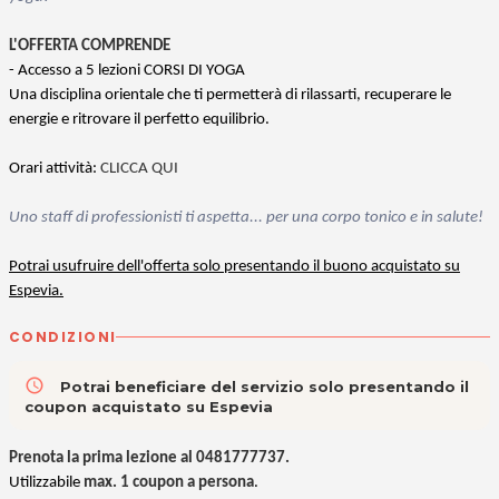
L'OFFERTA COMPRENDE
- Accesso a 5 lezioni CORSI DI YOGA
Una disciplina orientale che ti permetterà di rilassarti, recuperare le
energie e ritrovare il perfetto equilibrio.
Orari attività:
CLICCA QUI
Uno staff di professionisti ti aspetta... per una corpo tonico e in salute!
Potrai usufruire dell'offerta solo presentando il buono acquistato su
Espevia.
CONDIZIONI
access_time
Potrai beneficiare del servizio solo presentando il
coupon acquistato su Espevia
Prenota la prima lezione al 0481777737.
Utilizzabile
max. 1 coupon a persona
.