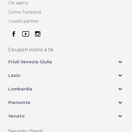
Chi siamo
Come Funziona
I nostri partner
seguici su facebook
seguici su youtube
seguici su instagram
Coupon vicino
a te
expand_more
Friuli Venezia Giulia
expand_more
Lazio
expand_more
Lombardia
expand_more
Piemonte
expand_more
Veneto
Servizio clienti