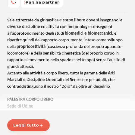
-
Pagina partner
Sale attrezzate da
ginnastica e corpo libero
dove si insegnano le
diverse discipline
ed attività con metodologie conseguenti
all’approfondimento degli studi
biomedici e biomeccanici
, e
ripartire quindi dal rapporto corpo-mente, inteso come sviluppo
della
propriocettività
(coscienza profonda del proprio apparato
locomotore) e della sensibilità cinestetica (del proprio corpo in
rapporto al movimento nello spazio e nel tempo) senza l’ausilio di
grandi attrezzi.
Accanto alle attività a corpo libero, tutta la gamma delle
Arti
Marziali e Discipline Orientali
del Benessere per adulti, che
contraddistinguono il nostro “Dojo” da oltre un decennio
PALESTRA CORPO LIBERO
Sede di Udine
Una struttura (ex palestra Donati e successivamente Be Different)
organizzata per lo sviluppo e la crescita del proprio corpo con corsi
Leggi tutto
add
di fitness allenamento funzionale e preparazione atletica.
Per saperne di più visita il sito:
Corpo-libero.it