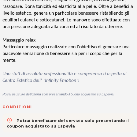
rassodare. Dona tonicità ed elasticità alla pelle. Oltre a benefici a
livello estetico, genera un particolare benessere ristabilendo gli
equilibri cutanei e sottocutanei. Le manovre sono effettuate con
una pressione adeguata alla zona ed al risultato da ottenere.
Massaggio relax
Particolare massaggio realizzato con l'obiettivo di generare una
piacevole sensazione di benessere sia per il corpo che per la
mente.
Uno staff di assoluta professionalità e competenza ti aspetta al
Centro Estetico dell' "Infinity Emotion"
!
Potrai usufruire dell'offerta solo presentando il buono acquistato su Espevia.
CONDIZIONI
access_time
Potrai beneficiare del servizio solo presentando il
coupon acquistato su Espevia