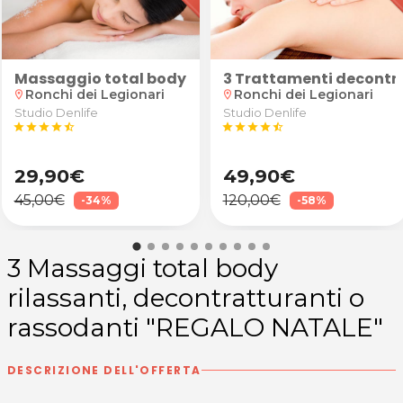
na Folla a San Canzian d'Isonzo
occhiali da vista antiriflesso
Massaggio total body e scrub
3 Trattamenti decontra
Ronchi dei Legionari
Ronchi dei Legionari
location_on
location_on
Studio Denlife
Studio Denlife
star
star
star
star
star_half
star
star
star
star
star_half
29,90€
49,90€
45,00€
120,00€
-34%
-58%
3 Massaggi total body
rilassanti, decontratturanti o
rassodanti "REGALO NATALE"
DESCRIZIONE DELL'OFFERTA