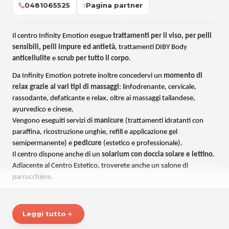
0481065525
Pagina partner
Il centro Infinity Emotion esegue
trattamenti per il viso, per pelli
sensibili, pelli impure ed antietà
, trattamenti DIBY Body
anticellulite
e
scrub per tutto il corpo
.
Da Infinity Emotion potrete inoltre concedervi un
momento di
relax grazie ai vari tipi di massaggi
: linfodrenante, cervicale,
rassodante, defaticante e relax, oltre ai massaggi tailandese,
ayurvedico e cinese.
Vengono eseguiti servizi di
manicure
(trattamenti idratanti con
paraffina, ricostruzione unghie, refill e applicazione gel
semipermanente) e
pedicure
(estetico e professionale).
Il centro dispone anche di un
solarium con doccia solare e lettino
.
Adiacente al Centro Estetico, troverete anche un salone di
parrucchiere.
La titolare Elisa vi aspetta nel suo nuovissimo centro, affiliato DIBI,
per farvi scoprire tutti i suoi metodi per la vostra bellezza e
Leggi tutto
add
benessere.