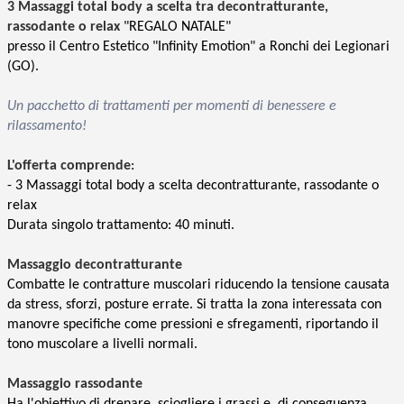
3 Massaggi
total body
a scelta tra decontratturante,
rassodante o relax
"REGALO NATALE"
presso il Centro Estetico "Infinity Emotion" a Ronchi dei Legionari
(GO).
Un pacchetto di trattamenti per momenti di benessere e
rilassamento!
L'offerta comprende
:
- 3 Massaggi total body a scelta decontratturante, rassodante o
relax
Durata singolo trattamento: 40 minuti.
Massaggio decontratturante
Combatte le contratture muscolari
riducendo la tensione causata
da stress, sforzi, posture errate. Si tratta la zona interessata con
manovre specifiche come pressioni e sfregamenti, riportando il
tono muscolare a livelli normali.
Massaggio rassodante
Ha l'obiettivo di drenare, sciogliere i grassi e, di conseguenza,