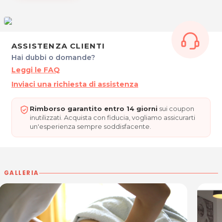
Infinity Emotion, il centro che si prende cura di te.
INFINITY EMOTION – Centro Estetico e Benessere
ASSISTENZA CLIENTI
Via San Lorenzo, 127
Hai dubbi o domande?
34077 Ronchi dei Legionari
Leggi le FAQ
Tel. 0481065525
P.IVA 01126270311
Inviaci una richiesta di assistenza
Per ulteriori informazioni sull'offerta o sulle modalità di acquisto
Rimborso garantito entro 14 giorni
sui coupon
posta@espevia.it
scrivi a
.
inutilizzati. Acquista con fiducia, vogliamo assicurarti
un'esperienza sempre soddisfacente.
GALLERIA