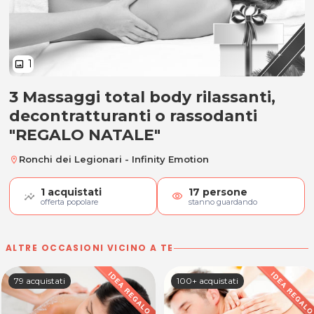
1
image
3 Massaggi total body rilassanti,
3 Massaggi total body rilassanti
decontratturanti o rassodanti
"REGALO NATALE"
Ronchi dei Legionari - Infinity Emotion
location_on
1
acquistati
17
persone
visibility
offerta popolare
stanno guardando
ALTRE OCCASIONI VICINO A TE
79 acquistati
100+ acquistati