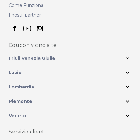
Come Funziona
I nostri partner
seguici su facebook
seguici su youtube
seguici su instagram
Coupon vicino
a te
expand_more
Friuli Venezia Giulia
expand_more
Lazio
expand_more
Lombardia
expand_more
Piemonte
expand_more
Veneto
Servizio clienti