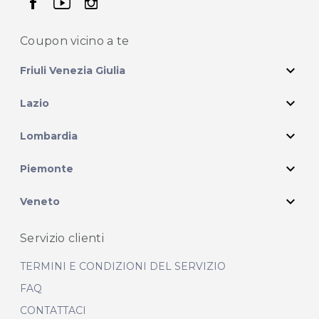
seguici su facebook
seguici su youtube
seguici su instagram
Coupon vicino
a te
expand_more
Friuli Venezia Giulia
expand_more
Lazio
expand_more
Lombardia
expand_more
Piemonte
expand_more
Veneto
Servizio clienti
TERMINI E CONDIZIONI DEL SERVIZIO
FAQ
CONTATTACI