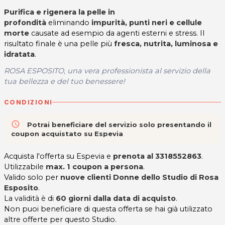
Purifica e rigenera la pelle in
profondità
eliminando
impurità,
punti neri e cellule
morte
causate ad esempio da agenti esterni e stress. Il
risultato finale è una pelle più
fresca, nutrita,
luminosa e
idratata
.
ROSA ESPOSITO, una vera professionista al servizio della
tua bellezza e del tuo benessere!
CONDIZIONI
access_time
Potrai beneficiare del servizio solo presentando il
coupon acquistato su Espevia
Acquista l'offerta su Espevia e
prenota al 3318552863
.
Utilizzabile
max. 1 coupon a persona
.
Valido solo per
nuove clienti Donne dello Studio di Rosa
Esposito
.
La validità è di
60 giorni dalla data di acquisto
.
Non puoi beneficiare di questa offerta se hai già utilizzato
altre offerte per questo Studio.