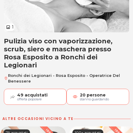
1
image
Pulizia viso con vaporizzazione,
Pulizia viso
scrub, siero e maschera presso
Rosa Esposito a Ronchi dei
Legionari
Ronchi dei Legionari - Rosa Esposito - Operatrice Del
location_on
Benessere
49
acquistati
20
persone
visibility
offerta popolare
stanno guardando
ALTRE OCCASIONI VICINO A TE
79 acquistati
100+ acquistati