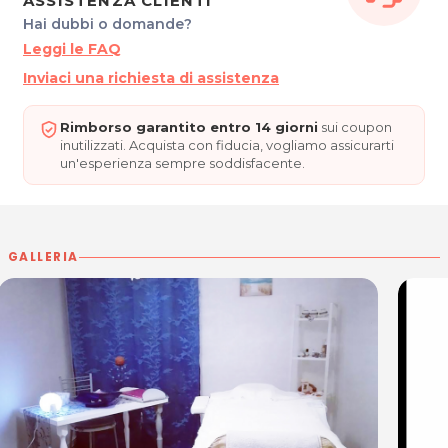
ASSISTENZA CLIENTI
Per ulteriori informazioni sull'offerta o sulle modalità di
Hai dubbi o domande?
acquisto scrivi a
posta@espevia.it
.
Leggi le FAQ
Inviaci una richiesta di assistenza
Rimborso garantito entro 14 giorni
sui coupon
inutilizzati. Acquista con fiducia, vogliamo assicurarti
un'esperienza sempre soddisfacente.
GALLERIA