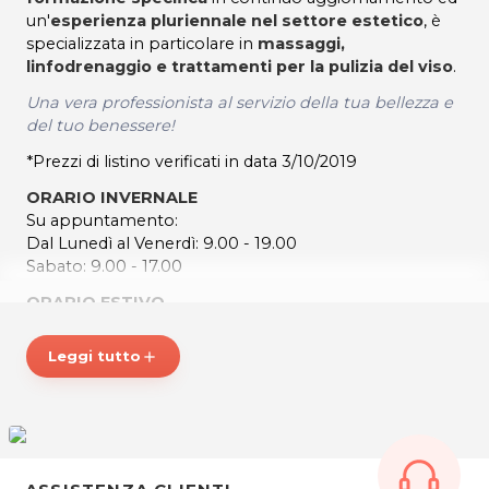
un'
esperienza pluriennale nel settore estetico
, è
specializzata in particolare in
massaggi,
linfodrenaggio e trattamenti per la pulizia del viso
.
Una vera professionista al servizio della tua bellezza e
del tuo benessere!
*Prezzi di listino verificati in data 3/10/2019
ORARIO INVERNALE
Su appuntamento:
Dal Lunedì al Venerdì: 9.00 - 19.00
Sabato: 9.00 - 17.00
ORARIO ESTIVO
Su appuntamento:
Dal Martedì al Venerdì: 9.00 - 17.00
Leggi tutto
add
ROSA ESPOSITO - Operatrice del Benessere
Via Cotonificio 2
34077 Ronchi dei Legionari (GO)
Cell. 3318552863
P.IVA 01183260312