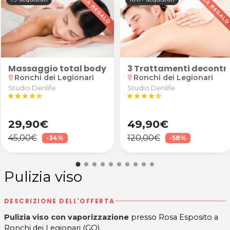
computerizzata da Autofficina Folla a San Canzian d'
rvicali o gonfiore/tensione da Nicholas Turella Massaggi e Riflessologia Plantare a Monfalcone
occhiali da vista antiriflesso
Massaggio total body e scrub
3 Trattamenti decontra
Ronchi dei Legionari
Ronchi dei Legionari
location_on
location_on
Studio Denlife
Studio Denlife
star
star
star
star
star_half
star
star
star
star
star_half
29,90€
49,90€
45,00€
120,00€
-34%
-58%
Pulizia viso
DESCRIZIONE DELL'OFFERTA
Pulizia viso con vaporizzazione
presso Rosa Esposito a
Ronchi dei Legionari (GO).