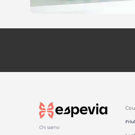
Cou
Friu
Chi siamo