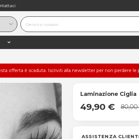
ntattaci
esta offerta è scaduta.
Iscriviti alla newsletter
per non perdere le 
Laminazione Ciglia
49,90 €
80,00
ASSISTENZA CLIENT