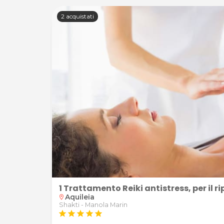
2 acquistati
nola Marin ad Aquileia
1 Trattamento Reiki antistress, per il 
Aquileia
location_on
Shakti - Manola Marin
star
star
star
star
star