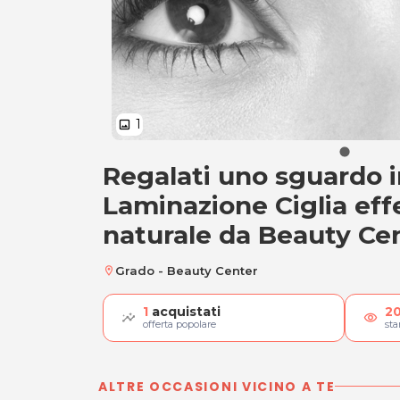
1
image
Regalati uno sguardo ir
Laminazione Cigli
Laminazione Ciglia ef
naturale da Beauty Ce
Grado - Beauty Center
location_on
1
acquistati
2
visibility
offerta popolare
st
ALTRE OCCASIONI VICINO A TE