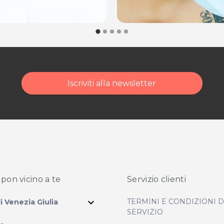
Iscriviti alla newsletter
pon vicino
a te
Servizio clienti
expand_more
TERMINI E CONDIZIONI 
li Venezia Giulia
SERVIZIO