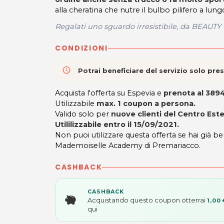
alla cheratina che nutre il bulbo pilifero a lung
Regalati uno sguardo irresistibile, da BEAUT
CONDIZIONI
access_time
Potrai beneficiare del servizio solo pr
Acquista l'offerta su Espevia e
prenota al 38
Utilizzabile
max. 1 coupon a persona.
Valido solo per
nuove clienti del Centro Este
Utililizzabile entro il 15/09/2021.
Non puoi utilizzare questa offerta se hai già be
Mademoiselle Academy di Premariacco.
CASHBACK
CASHBACK
Acquistando questo coupon otterrai
1,00 
qui