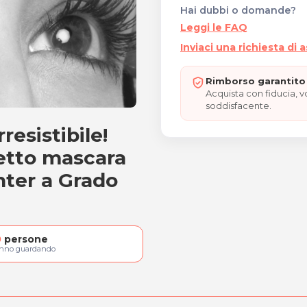
Hai dubbi o domande?
Leggi le FAQ
Inviaci una richiesta di 
Rimborso garantito 
Acquista con fiducia, 
soddisfacente.
resistibile!
a
fetto mascara
nter a Grado
0
persone
anno guardando