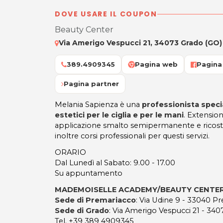
DOVE USARE IL COUPON
Beauty Center
Via Amerigo Vespucci 21, 34073 Grado (GO)
389.4909345
Pagina web
Pagina
Pagina partner
Melania Sapienza è una
professionista speci
estetici per le ciglia e per le mani
. Extensio
applicazione smalto semipermanente e ricost
inoltre corsi professionali per questi servizi.
ORARIO
Dal Lunedì al Sabato: 9.00 - 17.00
Su appuntamento
MADEMOISELLE ACADEMY/BEAUTY CENTE
Sede di Premariacco
: Via Udine 9 - 33040 P
Sede di Grado
: Via Amerigo Vespucci 21 - 34
Tel. +39 389 4909345