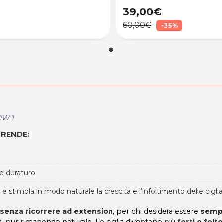
39,00€
60,00€
-35%
OW"!
PRENDE:
 e duraturo
 e stimola in modo naturale la crescita e l’infoltimento delle cigli
senza ricorrere ad extension
, per chi desidera essere
semp
t
, pur rimanendo naturale. Le ciglia diventano più
forti e folt