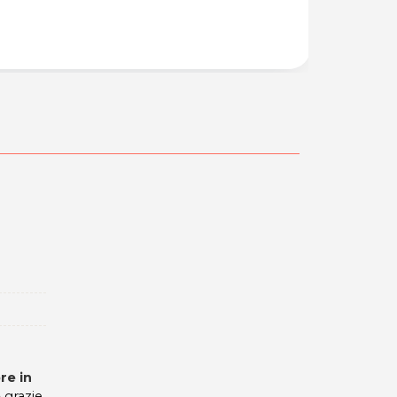
29,00
45,00€
a
re in
e
grazie