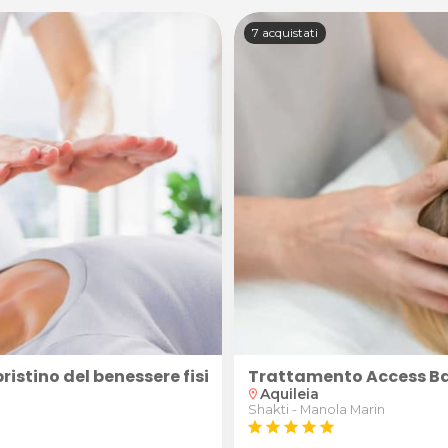
7 acquistati
Trattamento Access B
ripristino del benessere fisico e mentale + eventuale 
Aquileia
location_on
Shakti - Manola Marin
star
star
star
star
star