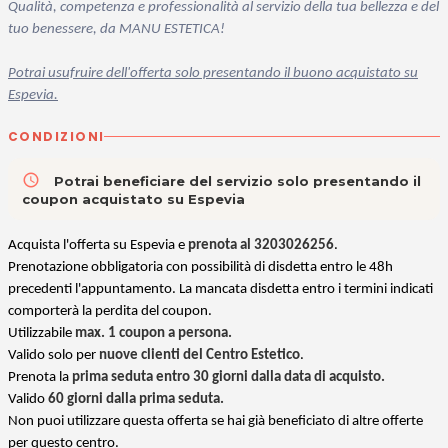
Qualità, competenza e professionalità al servizio della tua bellezza e del
tuo benessere, da MANU ESTETICA!
Potrai usufruire dell'offerta solo presentando il buono acquistato su
Espevia.
CONDIZIONI
access_time
Potrai beneficiare del servizio solo presentando il
coupon acquistato su Espevia
Acquista l'offerta su Espevia e
prenota al 3203026256
.
Prenotazione obbligatoria con possibilità di disdetta entro le 48h
precedenti l'appuntamento. La mancata disdetta entro i termini indicati
comporterà la perdita del coupon.
Utilizzabile
max. 1 coupon a persona.
Valido
solo per
nuove clienti del Centro Estetico
.
Prenota la
prima seduta entro
30 giorni dalla data di acquisto
.
Valido
60 giorni dalla prima seduta.
Non puoi utilizzare questa offerta se hai già beneficiato di altre offerte
per questo centro.