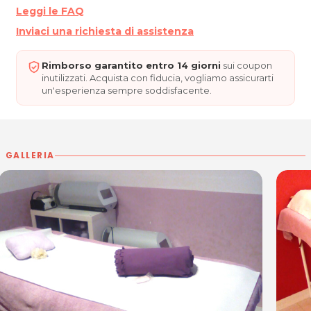
Per ulteriori informazioni sull'offerta o sulle modalità di acquisto
Leggi le FAQ
.
posta@espevia.it
scrivi a
Inviaci una richiesta di assistenza
Rimborso garantito entro 14 giorni
sui coupon
inutilizzati. Acquista con fiducia, vogliamo assicurarti
un'esperienza sempre soddisfacente.
GALLERIA