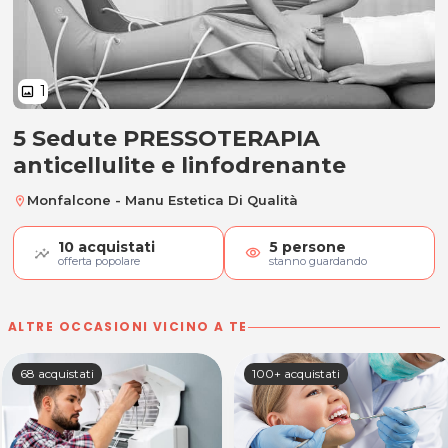
1
image
5 Sedute PRESSOTERAPIA
5 Sedute PRESSOTERAPIA anticellul
anticellulite e linfodrenante
Monfalcone - Manu Estetica Di Qualità
location_on
10
acquistati
5
persone
visibility
offerta popolare
stanno guardando
ALTRE OCCASIONI VICINO A TE
68 acquistati
100+ acquistati