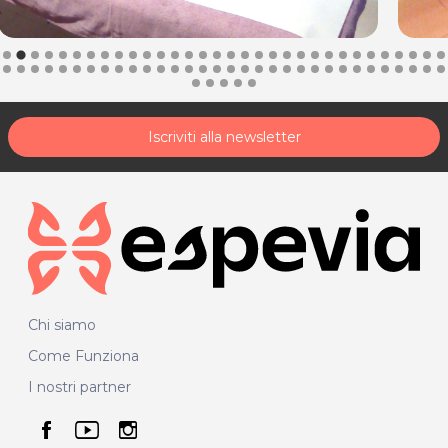
Iscriviti alla newsletter
Chi siamo
Come Funziona
I nostri partner
seguici su facebook
seguici su youtube
seguici su instagram