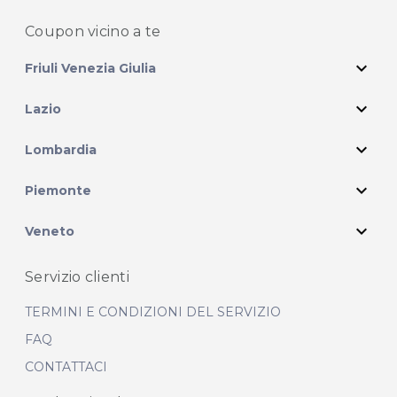
Coupon vicino
a te
expand_more
Friuli Venezia Giulia
expand_more
Lazio
expand_more
Lombardia
expand_more
Piemonte
expand_more
Veneto
Servizio clienti
TERMINI E CONDIZIONI DEL SERVIZIO
FAQ
CONTATTACI