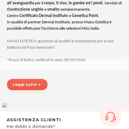
all'avanguardia
per il
corpo, il viso, le gambe ed i piedi
. Servizio di
ricostruzione unghie
e
smalto
semipermanente.
Centro
Certificato Dermal Institute
e
Genetica Point
.
In qualità di partner Dermal Institute, presso Manu Estetica è
possibile effettuare l'iscrizione alle selezioni Miss Italia.
MANU ESTETICA: garanzia di qualità e competenza per la tua
bellezza ed il tuo benessere!
*Prezzi di listino verificati in data 28/09/2016.
ORARI
Dal Lunedì al Venerdì dalle 10.00 alle 18.00
Leggi tutto
add
MANU Estetica di Qualità
Via IX Giugno, 46
34074 Monfalcone (GO)
Tel. 3203026256
P.IVA 01139920316
ASSISTENZA CLIENTI
Hai dubbi o domande?