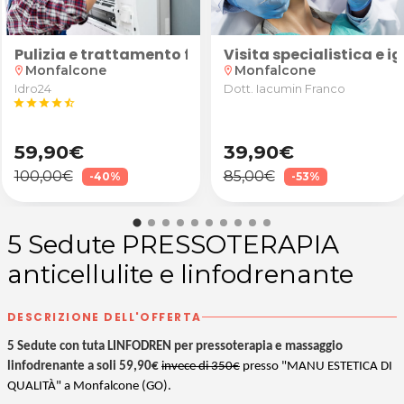
na Folla a San Canzian d'Isonzo
tedesco, spagnolo, latino o greco per ragazzi delle scu
e Caldaia
Pulizia e trattamento filtri climatizzatore con igi
Visita specialistica e
Monfalcone
Monfalcone
location_on
location_on
Idro24
Dott. Iacumin Franco
star
star
star
star
star_half
59,90€
39,90€
100,00€
85,00€
-40%
-53%
5 Sedute PRESSOTERAPIA
anticellulite e linfodrenante
DESCRIZIONE DELL'OFFERTA
5 Sedute con tuta LINFODREN per pressoterapia e massaggio
linfodrenante a soli 59,90€
invece di 350€
presso "MANU ESTETICA DI
QUALITÀ" a Monfalcone (GO).