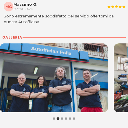
Massimo G.
MG
star
star
star
star
star
8 MAG 2024
Sono estremamente soddisfatto del servizio offertomi da
questa Autofficina.
GALLERIA