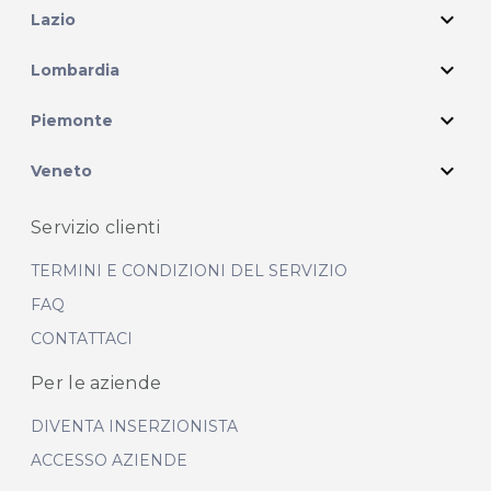
expand_more
Lazio
expand_more
Lombardia
expand_more
Piemonte
expand_more
Veneto
Servizio clienti
TERMINI E CONDIZIONI DEL SERVIZIO
FAQ
CONTATTACI
Per le aziende
DIVENTA INSERZIONISTA
ACCESSO AZIENDE