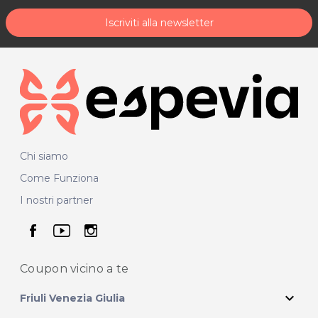
Iscriviti alla newsletter
Chi siamo
Come Funziona
I nostri partner
seguici su facebook
seguici su youtube
seguici su instagram
Coupon vicino
a te
expand_more
Friuli Venezia Giulia