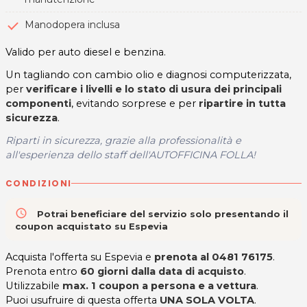
Manodopera inclusa
Valido per auto diesel e benzina.
Un tagliando con cambio olio e diagnosi computerizzata,
per
verificare i livelli e lo stato di usura dei principali
componenti
, evitando sorprese e per
ripartire in tutta
sicurezza
.
Riparti in sicurezza, grazie alla professionalità e
all'esperienza dello staff dell'AUTOFFICINA FOLLA!
CONDIZIONI
access_time
Potrai beneficiare del servizio solo presentando il
coupon acquistato su Espevia
Acquista l'offerta su Espevia e
prenota al 0481 76175
.
Prenota entro
60 giorni dalla data di acquisto
.
Utilizzabile
max. 1 coupon a persona e a vettura
.
Puoi usufruire di questa offerta
UNA SOLA VOLTA
.