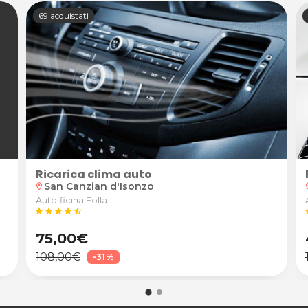
69 acquistati
Ricarica clima auto
San Canzian d'Isonzo
location_on
locat
Autofficina Folla
star
star
star
star
star_half
s
75,00€
108,00€
-31%