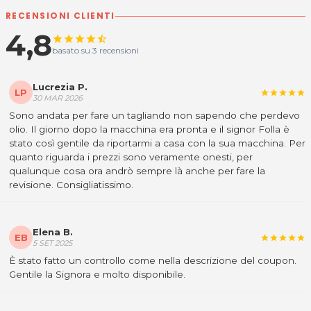
RECENSIONI CLIENTI
4,8
star
star
star
star
star_half
basato su 3 recensioni
Lucrezia P.
LP
star
star
star
star
star
30 MAR 2026
Sono andata per fare un tagliando non sapendo che perdevo
olio. Il giorno dopo la macchina era pronta e il signor Folla è
stato così gentile da riportarmi a casa con la sua macchina. Per
quanto riguarda i prezzi sono veramente onesti, per
qualunque cosa ora andrò sempre là anche per fare la
revisione. Consigliatissimo.
Elena B.
EB
star
star
star
star
star
5 SET 2025
È stato fatto un controllo come nella descrizione del coupon.
Gentile la Signora e molto disponibile.