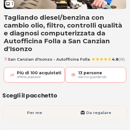
1
image
Tagliando diesel/benzina con
A) Tagliando auto fino 1300cc
cambio olio, filtro, controlli qualità
e diagnosi computerizzata da
Autofficina Folla a San Canzian
d'Isonzo
|
San Canzian d'Isonzo - Autofficina Folla
4.8
(18)
location_on
star
star
star
star
star_half
Più di
100
acquistati
13
persone
visibility
offerta popolare
stanno guardando
Scegli il pacchetto
Per me
card_giftcard
Da regalare