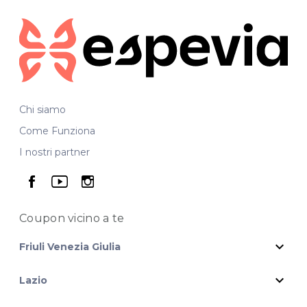
Chi siamo
Come Funziona
I nostri partner
seguici su facebook
seguici su youtube
seguici su instagram
Coupon vicino
a te
expand_more
Friuli Venezia Giulia
expand_more
Lazio