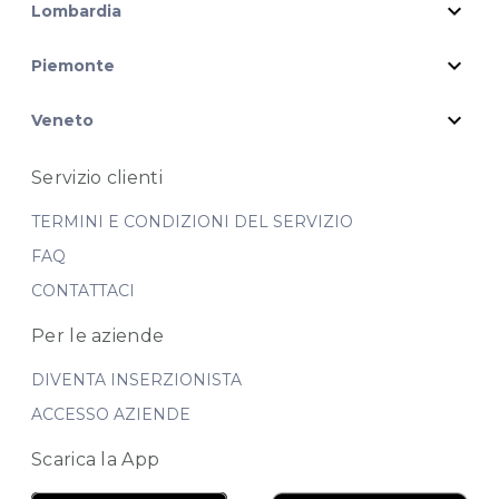
expand_more
Lombardia
expand_more
Piemonte
expand_more
Veneto
Servizio clienti
TERMINI E CONDIZIONI DEL SERVIZIO
FAQ
CONTATTACI
Per le aziende
DIVENTA INSERZIONISTA
ACCESSO AZIENDE
Scarica la App