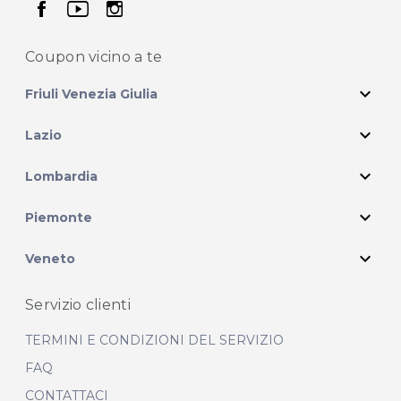
seguici su facebook
seguici su youtube
seguici su instagram
Coupon vicino
a te
expand_more
Friuli Venezia Giulia
expand_more
Lazio
expand_more
Lombardia
expand_more
Piemonte
expand_more
Veneto
Servizio clienti
TERMINI E CONDIZIONI DEL SERVIZIO
FAQ
CONTATTACI