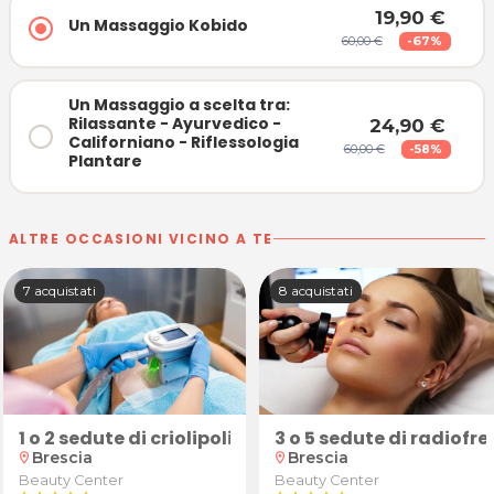
19,90 €
Un Massaggio Kobido
60,00 €
-67%
Un Massaggio a scelta tra:
Rilassante - Ayurvedico -
24,90 €
Californiano - Riflessologia
60,00 €
-58%
Plantare
ALTRE OCCASIONI VICINO A TE
7 acquistati
8 acquistati
enter
soterapia abbinate a bendaggi presso Beauty Center
1 o 2 sedute di criolipolisi presso Beauty Center
3 o 5 sedute di radiofr
Brescia
Brescia
location_on
location_on
Beauty Center
Beauty Center