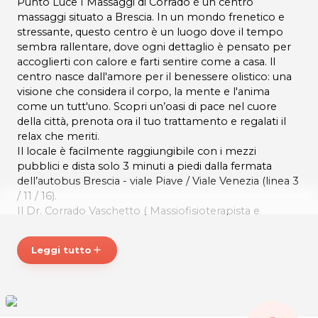
Punto Luce I Massaggi di Corrado è un centro
massaggi situato a Brescia. In un mondo frenetico e
stressante, questo centro è un luogo dove il tempo
sembra rallentare, dove ogni dettaglio è pensato per
accoglierti con calore e farti sentire come a casa. ll
centro nasce dall'amore per il benessere olistico: una
visione che considera il corpo, la mente e l'anima
come un tutt'uno. Scopri un’oasi di pace nel cuore
della città, prenota ora il tuo trattamento e regalati il
relax che meriti.
Il locale è facilmente raggiungibile con i mezzi
pubblici e dista solo 3 minuti a piedi dalla fermata
dell’autobus Brescia - viale Piave / Viale Venezia (linea 3
/ 11 / 16).
Il Dr. Corrado Vaschetto ( Massiofisioterapista e
terapeuta Olistico), offre professionalità garantita da
decenni di esperienza.Terapie Olistiche uniche,studiate
Leggi tutto
add
secodno le esigenze personali. Trattamenti svolti in
ambiente tranquillo, con rispetto dei ritmi individuali.