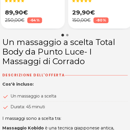
star
star
star
star
star
star
star
star
star
star
89,90€
29,90€
250,00€
150,00€
-64%
-80%
Un massaggio a scelta Total
Body da Punto Luce- I
Massaggi di Corrado
DESCRIZIONE DELL'OFFERTA
Cos'è incluso:
Un massaggio a scelta
Durata: 45 minuti
I massaggi sono a scelta tra:
Massaggio Kobido
è una tecnica giapponese antica,