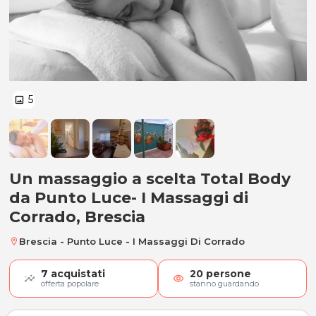
5
image
Un massaggio a scelta Total Body
Un massaggio a scelta Total Body
da Punto Luce- I Massaggi di
Corrado, Brescia
Brescia - Punto Luce - I Massaggi Di Corrado
location_on
7
acquistati
20
persone
visibility
offerta popolare
stanno guardando