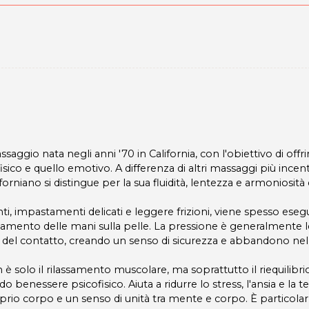
saggio nata negli anni '70 in California, con l'obiettivo di offri
isico e quello emotivo. A differenza di altri massaggi più incent
orniano si distingue per la sua fluidità, lentezza e armoniosità 
ti, impastamenti delicati e leggere frizioni, viene spesso eseg
civolamento delle mani sulla pelle. La pressione è generalmente 
tà del contatto, creando un senso di sicurezza e abbandono nel
è solo il rilassamento muscolare, ma soprattutto il riequilibri
o benessere psicofisico. Aiuta a ridurre lo stress, l'ansia e la 
prio corpo e un senso di unità tra mente e corpo. È particol