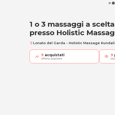
1 o 3 massaggi a scelt
1 o 3 massaggi a s
presso Holistic Massag
Lonato del Garda - Holistic Massage Kundali
location_on
9
acquistati
9
visibility
offerta popolare
st