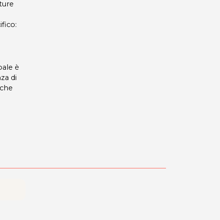
ture
fico:
pale è
nza di
 che