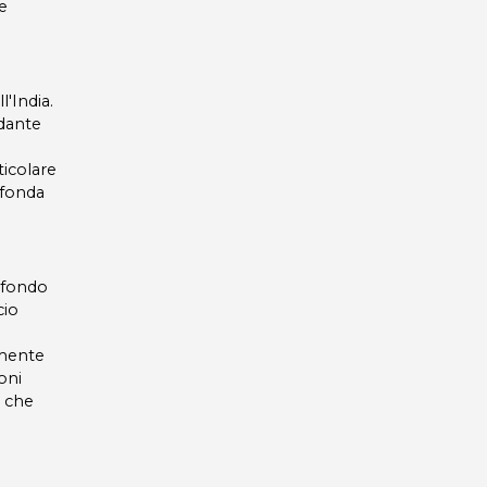
e
l'India.
ndante
ticolare
ofonda
ofondo
cio
lmente
oni
, che