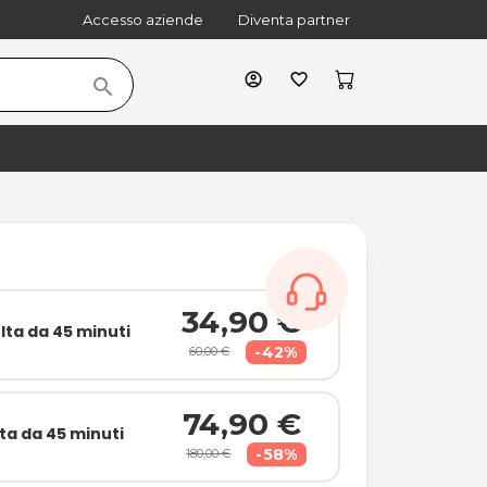
Accesso aziende
Diventa partner
account_circle
favorite_border
search
cart
shopping_bag
34,90 €
lta da 45 minuti
-42%
60,00 €
74,90 €
ta da 45 minuti
-58%
180,00 €