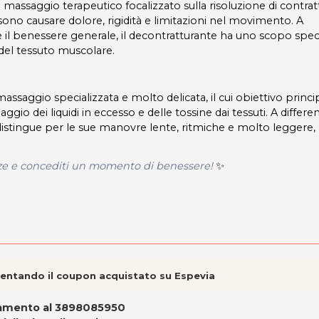
i massaggio terapeutico focalizzato sulla risoluzione di contrat
sono causare dolore, rigidità e limitazioni nel movimento. A
 è il benessere generale, il decontratturante ha uno scopo speci
 del tessuto muscolare.
assaggio specializzata e molto delicata, il cui obiettivo princi
aggio dei liquidi in eccesso e delle tossine dai tessuti. A differe
si distingue per le sue manovre lente, ritmiche e molto leggere,
nze e concediti un momento di benessere!
✨
esentando il coupon acquistato su Espevia
ttamento al 3898085950