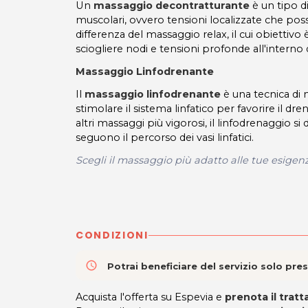
Un
massaggio decontratturante
è un tipo d
muscolari, ovvero tensioni localizzate che pos
differenza del massaggio relax, il cui obiettivo
sciogliere nodi e tensioni profonde all'interno
Massaggio Linfodrenante
Il
massaggio linfodrenante
è una tecnica di m
stimolare il sistema linfatico per favorire il dren
altri massaggi più vigorosi, il linfodrenaggio 
seguono il percorso dei vasi linfatici.
Scegli il massaggio più adatto alle tue esige
CONDIZIONI
access_time
Potrai beneficiare del servizio solo pr
Acquista l'offerta su Espevia e
prenota il tra