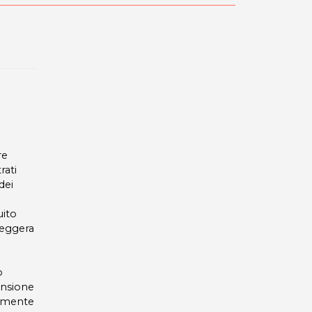
re
rati
dei
uito
leggera
o
tensione
armente