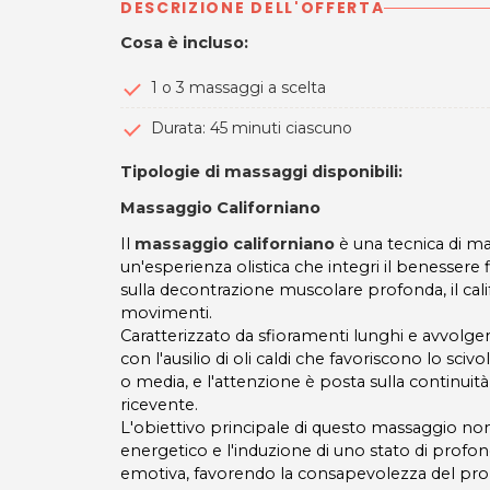
DESCRIZIONE DELL'OFFERTA
Cosa è incluso:
1 o 3 massaggi a scelta
Durata: 45 minuti ciascuno
Tipologie di massaggi disponibili:
Massaggio Californiano
Il
massaggio californiano
è una tecnica di mas
un'esperienza olistica che integri il benessere f
sulla decontrazione muscolare profonda, il calif
movimenti.
Caratterizzato da sfioramenti lunghi e avvolgen
con l'ausilio di oli caldi che favoriscono lo s
o media, e l'attenzione è posta sulla continui
ricevente.
L'obiettivo principale di questo massaggio non 
energetico e l'induzione di uno stato di profond
emotiva, favorendo la consapevolezza del pro