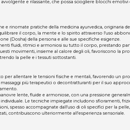
 avvolgente e rilassante, che possa sciogliere blocchi emotivi 
he e rinomate pratiche della medicina ayurvedica, originaria del
equilibrare il corpo, la mente e lo spirito attraverso l'uso abbo
ituzione (Dosha) della persona e alle sue specifiche esigenze.
ti fluidi, ritmici e armoniosi su tutto il corpo, prestando par
Questi movimenti, insieme al calore degli oli, favoriscono la pr
trendo la pelle e i tessuti sottostanti.
 per allentare le tensioni fisiche e mentali, favorendo un pr
da massaggi più terapeutici o decontratturanti per il suo approc
ssamento.
a manovre lente, fluide e armoniose, con una pressione genera
 individuale. Le tecniche impiegate includono sfioramenti, frizi
oni, spesso accompagnate dall'uso di oli specifici per la pelle
ti, contribuiscono ulteriormente all'esperienza sensoriale.