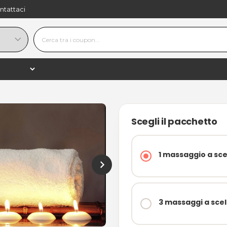
ntattaci
34,90 €
−
+
shopping_
60,00 €
−42%
Scegli il pacchetto
1 massaggio a sce
3 massaggi a scel