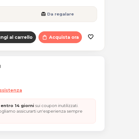
card_giftcard
Da regalare
favorite_border
ngi al carrello
shopping_bag
Acquista ora
I
assistenza
entro 14 giorni
sui coupon inutilizzati.
vogliamo assicurarti un'esperienza sempre