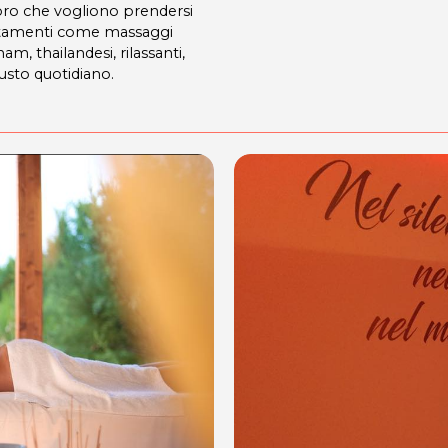
loro che vogliono prendersi
attamenti come massaggi
am, thailandesi, rilassanti,
usto quotidiano.