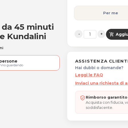
Per me
a da 45 minuti
celta
e Kundalini
shopping_cart_checkout
Aggiu
ni
ASSISTENZA CLIENT
persone
anno guardando
Hai dubbi o domande?
Leggi le FAQ
Inviaci una richiesta di 
Rimborso garantito 
Acquista con fiducia, 
soddisfacente.