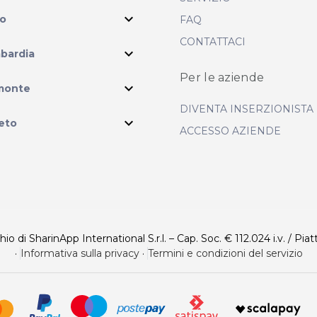
expand_more
io
FAQ
CONTATTACI
expand_more
bardia
Per le aziende
ram
expand_more
monte
DIVENTA INSERZIONISTA
expand_more
eto
ACCESSO AZIENDE
 di SharinApp International S.r.l. – Cap. Soc. € 112.024 i.v. / Piat
·
Informativa sulla privacy
·
Termini e condizioni del servizio