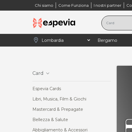
Chi siamo
Come Funziona
I nostri partner
Co
location_on
navigate_next
navigate_next
navigate_next
navigate_next
Home
Lombardia
Bergamo
Card
Ab
Card
Espevia Cards
Libri, Musica, Film & Giochi
Mastercard & Prepagate
Bellezza & Salute
Abbigliamento & Accessori