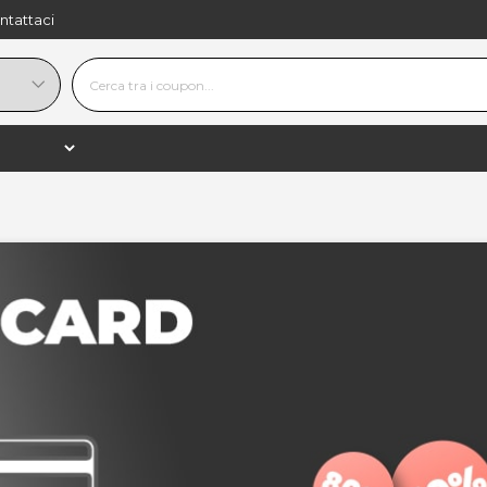
ntattaci
bonamenti