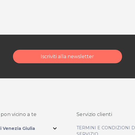
Iscriviti alla newsletter
pon vicino
a te
Servizio clienti
expand_more
TERMINI E CONDIZIONI 
li Venezia Giulia
SERVIZIO