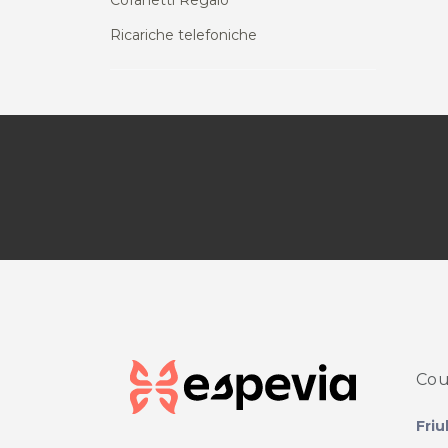
Cofanetti Regalo
Ricariche telefoniche
Cou
Friu