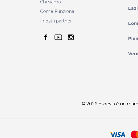
Chi siamo
Laz
Come Funziona
I nostri partner
Lom
seguici su facebook
seguici su youtube
seguici su instag
Pie
Ven
© 2026 Espevia è un marchio