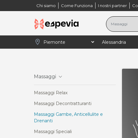
Chi siamo
Come Funziona
I nostri partner
Co
location_on
navigate_next
navigate_next
navigate_next
na
Home
Piemonte
Alessandria
Massaggi
Massaggi
Massaggi Relax
Massaggi Decontratturanti
Massaggi Gambe, Anticellulite e
Drenanti
Massaggi Speciali