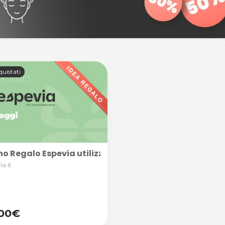
quistati
o Regalo Espevia utilizzabile nella categoria MASSAGGI,
a.it
,00€