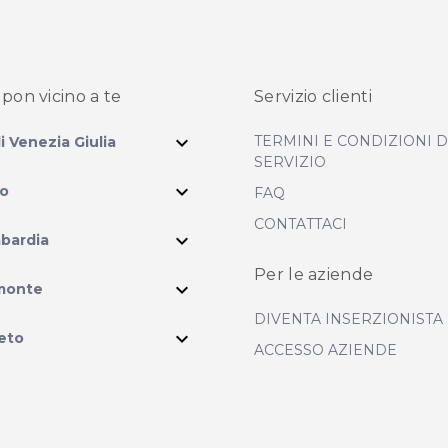
pon vicino
a te
Servizio clienti
expand_more
TERMINI E CONDIZIONI 
li Venezia Giulia
SERVIZIO
expand_more
io
FAQ
CONTATTACI
expand_more
bardia
Per le aziende
ram
expand_more
monte
DIVENTA INSERZIONISTA
expand_more
eto
ACCESSO AZIENDE