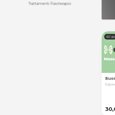
Trattamenti Fisioterapici
60 ac
Buon
Espevi
30