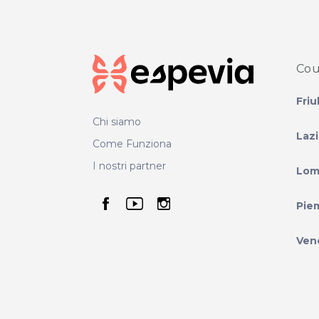
Cou
Friu
Chi siamo
Laz
Come Funziona
I nostri partner
Lom
seguici su facebook
seguici su youtube
seguici su instag
Pie
Ven