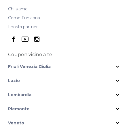
Chi siamo
Come Funziona
I nostri partner
seguici su facebook
seguici su youtube
seguici su instagram
Coupon vicino
a te
expand_more
Friuli Venezia Giulia
expand_more
Lazio
expand_more
Lombardia
expand_more
Piemonte
expand_more
Veneto