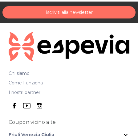
Iscriviti alla newsletter
Chi siamo
Come Funziona
I nostri partner
seguici su facebook
seguici su youtube
seguici su instagram
Coupon vicino
a te
expand_more
Friuli Venezia Giulia