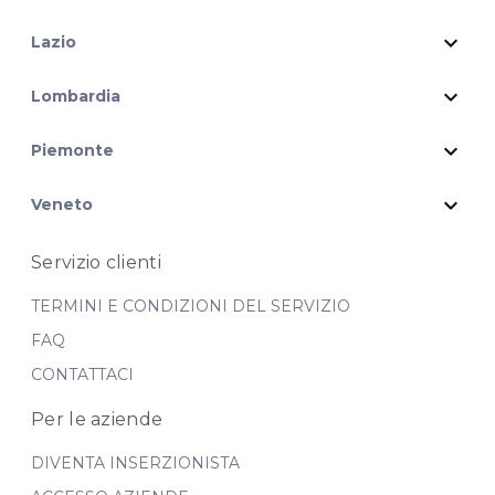
expand_more
Lazio
expand_more
Lombardia
expand_more
Piemonte
expand_more
Veneto
Servizio clienti
TERMINI E CONDIZIONI DEL SERVIZIO
FAQ
CONTATTACI
Per le aziende
DIVENTA INSERZIONISTA