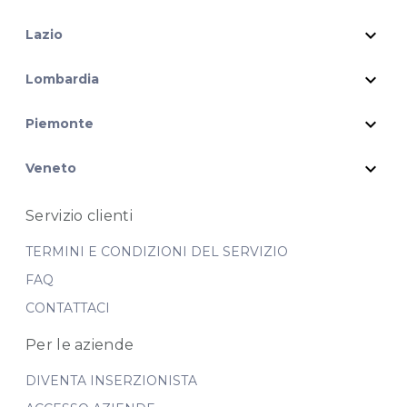
expand_more
Lazio
expand_more
Lombardia
expand_more
Piemonte
expand_more
Veneto
Servizio clienti
TERMINI E CONDIZIONI DEL SERVIZIO
FAQ
CONTATTACI
Per le aziende
DIVENTA INSERZIONISTA