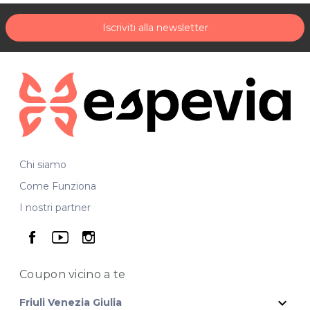
Iscriviti alla newsletter
Chi siamo
Come Funziona
I nostri partner
seguici su facebook
seguici su youtube
seguici su instagram
Coupon vicino
a te
expand_more
Friuli Venezia Giulia