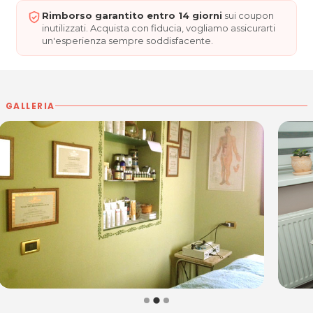
P.IVA 02107530277
Rimborso garantito entro 14 giorni
sui coupon
Per ulteriori informazioni sull'offerta o sulle modalità di
inutilizzati. Acquista con fiducia, vogliamo assicurarti
acquisto scrivi a
posta@espevia.it
.
un'esperienza sempre soddisfacente.
GALLERIA