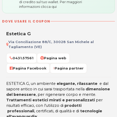
di credito sul tuo wallet. Per maggiori
informazioni
clicca qui
DOVE USARE IL COUPON
Estetica G
Via Conciliazione 88/C, 30028 San Michele al
Tagliamento (VE)
0431.57561
Pagina web
Pagina Facebook
Pagina partner
ESTETICA G, un ambiente
elegante, rilassante
e dal
sapore antico in cui sarai trasportata nella
dimensione
del benessere
, per rigenerare corpo e mente.
Trattamenti estetici mirati e personalizzati
per
risultati efficaci, con l'utilizzo di
prodotti
professionali
, certificati, di qualità e di
tecnologie
all'avanguardia
: