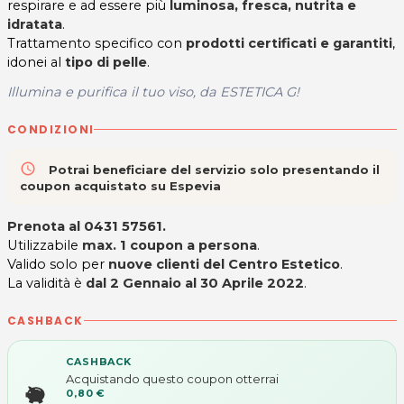
respirare e ad essere più
luminosa, fresca, nutrita e
idratata
.
Trattamento specifico con
prodotti certificati e garantiti
,
idonei al
tipo di pelle
.
Illumina e purifica il tuo viso, da ESTETICA G!
CONDIZIONI
access_time
Potrai beneficiare del servizio solo presentando il
coupon acquistato su Espevia
Prenota al
0431 57561
.
Utilizzabile
max. 1 coupon a persona
.
Valido solo per
nuove clienti del Centro Estetico
.
La validità è
dal 2 Gennaio al 30 Aprile 2022
.
CASHBACK
CASHBACK
Acquistando questo coupon otterrai
0,80 €