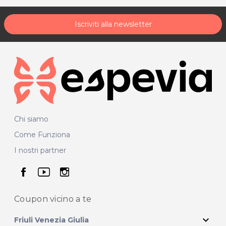
Iscriviti alla newsletter
Chi siamo
Come Funziona
I nostri partner
seguici su facebook
seguici su youtube
seguici su instagram
Coupon vicino
a te
expand_more
Friuli Venezia Giulia