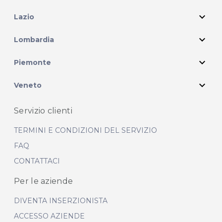
expand_more
Lazio
expand_more
Lombardia
expand_more
Piemonte
expand_more
Veneto
Servizio clienti
TERMINI E CONDIZIONI DEL SERVIZIO
FAQ
CONTATTACI
Per le aziende
DIVENTA INSERZIONISTA
ACCESSO AZIENDE