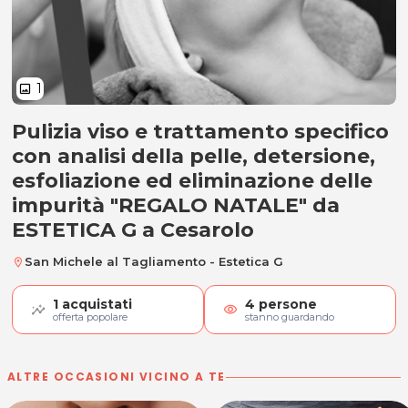
1
image
Pulizia viso e trattamento specifico
Pulizia viso e trattamento specif
con analisi della pelle, detersione,
esfoliazione ed eliminazione delle
impurità "REGALO NATALE" da
ESTETICA G a Cesarolo
San Michele al Tagliamento - Estetica G
location_on
1
acquistati
4
persone
visibility
offerta popolare
stanno guardando
ALTRE OCCASIONI VICINO A TE