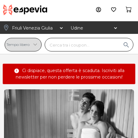
account_circle
favorite_border
location_on
search
Ci dispiace, questa offerta è scaduta.
Iscriviti alla
error
newsletter
per non perdere le prossime occasioni!