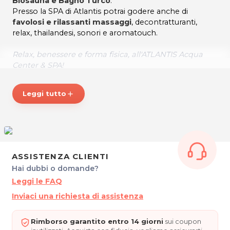
Biosauna e Bagno Turco
.
Presso la SPA di Atlantis potrai godere anche di
favolosi e rilassanti massaggi
, decontratturanti,
relax, thailandesi, sonori e aromatouch.
Relax, benessere e forma fisica, all'ATLANTIS Acqua
Center & SPA!
*Prezzi di listino verificati in data 06/02/2018
Leggi tutto
add
ORARI
Dal Lunedì al Venerdì: 8.30 - 21.00
Sabato 9.00 - 20.00
ATLANTIS Acqua Center & SPA
ASSISTENZA CLIENTI
Via Velden 18
Hai dubbi o domande?
33013 Gemona del Friuli (UD)
Leggi le FAQ
Tel. 0432 981196
P.IVA 02860590302
Inviaci una richiesta di assistenza
Per ulteriori informazioni sull'offerta o sulle modalità di
Rimborso garantito entro 14 giorni
sui coupon
acquisto scrivi a
posta@espevia.it
.