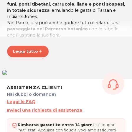
funi, ponti tibetani, carrucole, liane e ponti sospesi
,
in
totale sicurezza
, emulando le gesta di Tarzan e
Indiana Jones.
Nel Parco, ci si può anche godere tutto il relax di una
passeggiata nel Percorso botanico
con le tabelle
che illustrano la sua flora.
Prova le emozionanti sensazioni del Tarzaning, nel
primo Parco Avventura costruito nel FVG!
Leggi tutto
add
Prezzi di listino verificati in data 11/07/2024
ORARI
Maggio, Giugno, Settembre, Ottobre: 10.00 – 18.00 su
prenotazione
ASSISTENZA CLIENTI
Luglio – Agosto: 10.00 – 19.00 su prenotazione
Hai dubbi o domande?
Altri periodi dell’anno su prenotazione solo per gruppi
Leggi le FAQ
Ultimo ingresso: 2 ore prima della chiusura del parco.
Inviaci una richiesta di assistenza
PARCO AVVENTURA SELLA NEVEA
Piazzale Slovenia
Rimborso garantito entro 14 giorni
sui coupon
33010 Chiusaforte - Loc. Sella Nevea
inutilizzati. Acquista con fiducia, vogliamo assicurarti