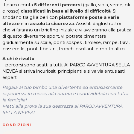
Il parco conta
5 differenti percorsi
(giallo, viola, verde, blu
e rosso)
classificati in base al livello di difficoltà
. Si
snodano tra gli alberi con
piattaforme poste a varie
altezze
e in
assoluta sicurezza
. Assistiti dagli istruttori
che vi faranno un briefing iniziale e vi avvieranno alla pratica
di questo divertente sport, vi potrete cimentare
gradualmente su scale, ponti sospesi, tirolese, rampe, travi,
passerelle, ponti tibetani, tronchi oscillanti e molto altro.
A chi è rivolto
I percorsi sono adatti a tutti. Al PARCO AVVENTURA SELLA
NEVEA si arriva incuriositi principianti e si va via entusiasti
esperti!
Regala al tuo bimbo una divertente ed entusiasmante
esperienza in mezzo alla natura e condivid
ete
la con tutta
la famiglia!
Metti alla prova la sua destrezza al PARCO AVVENTURA
SELLA NEVEA!
CONDIZIONI