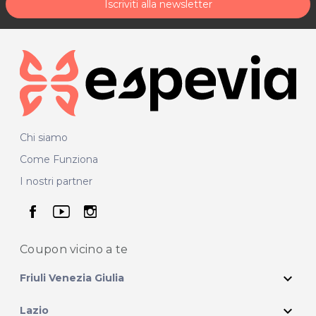
Iscriviti alla newsletter
Chi siamo
Come Funziona
I nostri partner
seguici su facebook
seguici su youtube
seguici su instagram
Coupon vicino
a te
expand_more
Friuli Venezia Giulia
expand_more
Lazio