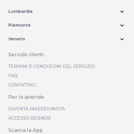
expand_more
Lombardia
expand_more
Piemonte
expand_more
Veneto
Servizio clienti
TERMINI E CONDIZIONI DEL SERVIZIO
FAQ
CONTATTACI
Per le aziende
DIVENTA INSERZIONISTA
ACCESSO AZIENDE
Scarica la App