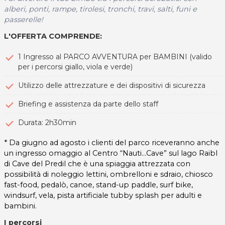
alberi, ponti, rampe, tirolesi, tronchi, travi, salti, funi e
passerelle!
L'OFFERTA COMPRENDE:
1 Ingresso al PARCO AVVENTURA per BAMBINI (valido
per i percorsi giallo, viola e verde)
Utilizzo delle attrezzature e dei dispositivi di sicurezza
Briefing e assistenza da parte dello staff
Durata: 2h30min
* Da giugno ad agosto i clienti del parco riceveranno anche
un ingresso omaggio al Centro “Nauti…Cave” sul lago Raibl
di Cave del Predil che è una spiaggia attrezzata con
possibilità di noleggio lettini, ombrelloni e sdraio, chiosco
fast-food, pedalò, canoe, stand-up paddle, surf bike,
windsurf, vela, pista artificiale tubby splash per adulti e
bambini.
I percorsi