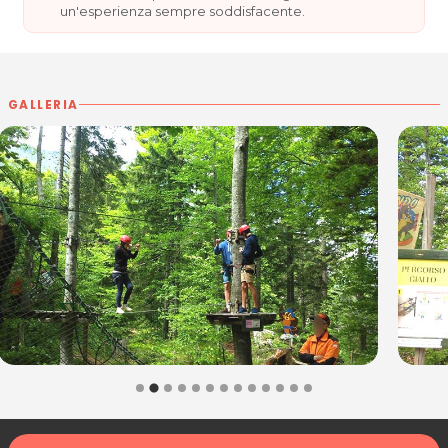
c/o Scuola Sci
un'esperienza sempre soddisfacente.
Tel. 335 7886926
P.IVA 01912410303
Per ulteriori informazioni sull'offerta o sulle modalità di
acquisto scrivi a
posta@espevia.it
.
GALLERIA