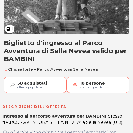
1
image
Biglietto d'ingresso al Parco
Ingresso BAMBINI Parco Avventu
Avventura di Sella Nevea valido per
BAMBINI
Chiusaforte - Parco Avventura Sella Nevea
location_on
58
acquistati
18
persone
visibility
offerta popolare
stanno guardando
DESCRIZIONE DELL'OFFERTA
Ingresso al percorso avventura per BAMBINI
presso il
"PARCO AVVENTURA SELLA NEVEA" a Sella Nevea (UD).
Fai divertire il tuo bimbo tra i percorsi acrobatici con