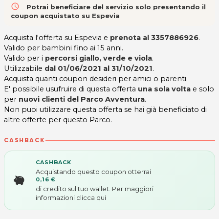
access_time
Potrai beneficiare del servizio solo presentando il
coupon acquistato su Espevia
Acquista l'offerta su Espevia e
prenota al 3357886926
.
Valido per bambini fino ai 15 anni.
Valido per i
percorsi giallo, verde e viola
.
Utilizzabile
dal 01/06/2021 al 31/10/2021
.
Acquista quanti coupon desideri per amici o parenti.
E' possibile usufruire di questa offerta
una sola volta
e solo
per
nuovi clienti del Parco Avventura
.
Non puoi utilizzare questa offerta se hai già beneficiato di
altre offerte per questo Parco.
CASHBACK
CASHBACK
Acquistando questo coupon otterrai
0,16 €
di credito sul tuo wallet. Per maggiori
informazioni
clicca qui