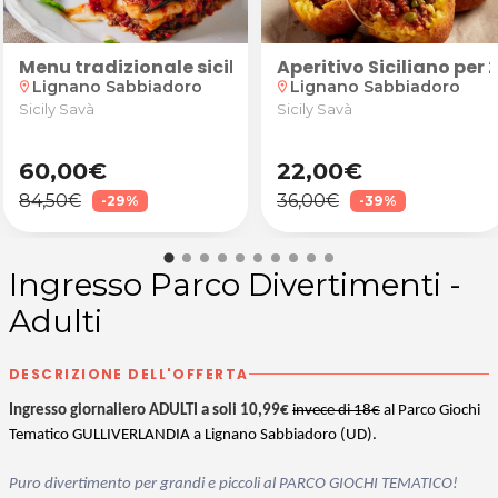
UD)
g Girasole di Lignano Sabbiadoro (UD)
 Sabbiadoro (UD)
c-nic, docce, campi da gioco e altro) al Camping Gira
campi da gioco e altro) al Camping Girasole di Lignan
e tutti i servizi disponibili (area pic-nic, docce, c
ventuali bambini con possibilità di utilizzare tutti 
ibilità di utilizzare tutti i servizi disponibili del
 speciale, bibita, caffè e amaro per 2 persone da Si
Menu tradizionale siciliano di terra o di mare per
Aperitivo Siciliano per 
Lignano Sabbiadoro
Lignano Sabbiadoro
location_on
location_on
Sicily Savà
Sicily Savà
60,00€
22,00€
84,50€
36,00€
-29%
-39%
Ingresso Parco Divertimenti -
Adulti
DESCRIZIONE DELL'OFFERTA
Ingresso giornaliero ADULTI a soli 10,99€
invece di 18€
al Parco Giochi
Tematico GULLIVERLANDIA a Lignano Sabbiadoro (UD).
Puro divertimento per grandi e piccoli al PARCO GIOCHI TEMATICO!