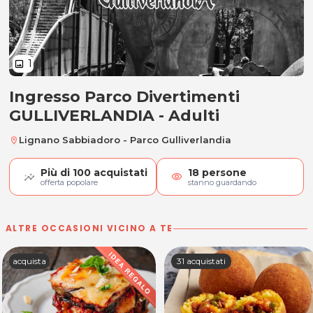
1
image
Ingresso Parco Divertimenti
Ingresso Parco Divertimenti - Adu
GULLIVERLANDIA - Adulti
Lignano Sabbiadoro - Parco Gulliverlandia
location_on
Più di
100
acquistati
18
persone
visibility
offerta popolare
stanno guardando
ALTRE OCCASIONI VICINO A TE
acquista
31 acquistati