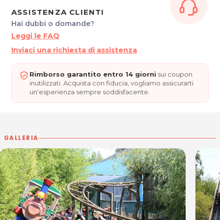
Per maggiori info visita il sito:
Gulliverlandia.it
ASSISTENZA CLIENTI
Hai dubbi o domande?
*Prezzi di listino verificati in data 24/01/2018
Leggi le FAQ
Inviaci una richiesta di assistenza
ORARI
Dal Lunedì alla Domenica: 10.00 - 18.00
Rimborso garantito entro 14 giorni
sui coupon
inutilizzati. Acquista con fiducia, vogliamo assicurarti
PARCO GIOCHI TEMATICO
un'esperienza sempre soddisfacente.
Via San Giuliano 25
33054 Lignano Sabbiadoro (UD)
Tel. 0431 423133
P.IVA 00466930302
GALLERIA
Per ulteriori informazioni sull'offerta o sulle modalità di acquisto
posta@espevia.it
scrivi a
.