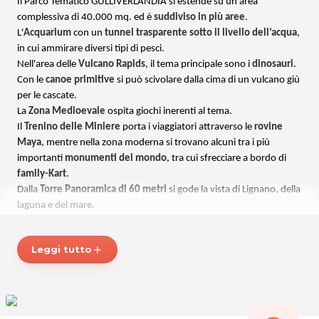
Il Parco Tematico GULLIVERLANDIA si estende su un'area
complessiva di 40.000 mq. ed è
suddiviso in più aree
.
L'
Acquarium
con un
tunnel trasparente sotto il livello dell’acqua
,
in cui ammirare diversi tipi di pesci.
Nell'area delle
Vulcano Rapids
, il tema principale sono i
dinosauri
.
Con le
canoe primitive
si può scivolare dalla cima di un vulcano giù
per le cascate.
La
Zona Medioevale
ospita giochi inerenti al tema.
Il
Trenino delle Miniere
porta i viaggiatori attraverso le
rovine
Maya
, mentre nella zona moderna si trovano alcuni tra i più
importanti
monumenti del mondo
, tra cui sfrecciare a bordo di
family-Kart
.
Dalla
Torre Panoramica di 60 metri
si gode la vista di Lignano, della
laguna e del mare.
La nuova
Ruota del Torneo
è un'attrazione che diverte il pubblico
di ogni età.
Leggi tutto
add
Il Parco dispone inoltre di un'
area ristorazione
.
Puro divertimento per grandi e piccoli al Parco Giochi Tematico
GULLIVERLANDIA!