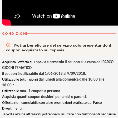
CONDIZIONI
access_time
Potrai beneficiare del servizio solo presentando il
coupon acquistato su Espevia
Acquista l'offerta su Espevia e
presenta il coupon alla cassa del PARCO
GIOCHI TEMATICO
.
Il coupon è
utilizzabile dal 1/06/2018 al 9/09/2018
.
Utilizzabile tutti i giorni
dal lunedì alla domenica dalle 10.00 alle
18.00
.*
Utilizzabile
max. 1 coupon a persona
.
Acquista quanti coupon desideri per amici o parenti
.
Offerta non cumulabile con altre promozioni praticate dal Parco
Divertimenti.
Talvolta alcune attrazioni potrebbero risultare non funzionanti per cause