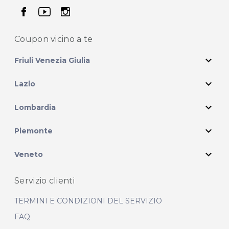
seguici su facebook
seguici su youtube
seguici su instagram
Coupon vicino
a te
expand_more
Friuli Venezia Giulia
expand_more
Lazio
expand_more
Lombardia
expand_more
Piemonte
expand_more
Veneto
Servizio clienti
TERMINI E CONDIZIONI DEL SERVIZIO
FAQ