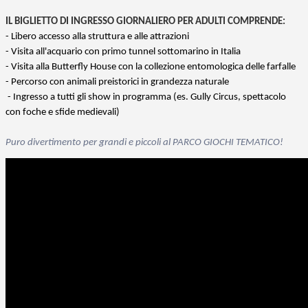
IL BIGLIETTO DI INGRESSO GIORNALIERO PER ADULTI COMPRENDE:
- Libero accesso alla struttura e alle attrazioni
- Visita all'acquario con primo tunnel sottomarino in Italia
- Visita alla Butterfly House con la collezione entomologica delle farfalle
- Percorso con animali preistorici in grandezza naturale
- Ingresso a tutti gli show in programma (es. Gully Circus, spettacolo
con foche e sfide medievali)
Puro divertimento per grandi e piccoli al PARCO GIOCHI TEMATICO!