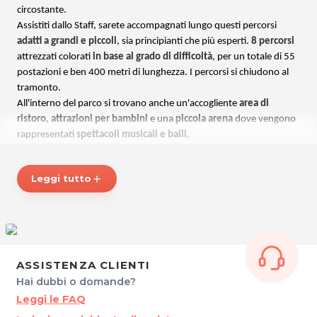
circostante.
Assistiti dallo Staff, sarete accompagnati lungo questi percorsi
adatti a grandi e piccoli
, sia principianti che più esperti.
8 percorsi
attrezzati colorati
in base al grado di difficoltà
, per un totale di 55
postazioni e ben 400 metri di lunghezza. I percorsi si chiudono al
tramonto.
All'interno del parco si trovano anche un'accogliente
area di
ristoro
,
attrazioni per bambini
e una
piccola arena
dove vengono
rappresentati
spettacoli musicali e balli
.
Disponibile anche di sera un suggestivo
percorso minigolf a 18
buche
.
Leggi tutto
add
Divertimento assicurato per grandi e piccoli, a contatto con la
natura e a due passi dal mare!
Maggiori informazioni su
parcoavventuralignano.it
.
ASSISTENZA CLIENTI
ORARI
Hai dubbi o domande?
Percorsi avventura: tutti i giorni dall 10.00 alle 19.30 (inizio ultimo
Leggi le FAQ
percorso ore 19.30).