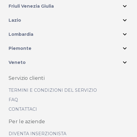
expand_more
Friuli Venezia Giulia
expand_more
Lazio
expand_more
Lombardia
expand_more
Piemonte
expand_more
Veneto
Servizio clienti
TERMINI E CONDIZIONI DEL SERVIZIO
FAQ
CONTATTACI
Per le aziende
DIVENTA INSERZIONISTA