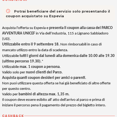
access_time
Potrai beneficiare del servizio solo presentando il
coupon acquistato su Espevia
Acquista l'offerta su Espevia e
presenta il coupon alla cassa del PARCO
AVVENTURA UNICEF
in Via dell’Industria, 115 a Lignano Sabbiadoro
(UD).
Utilizzabile entro il 9 settembre 18.
Non rimborsabili in caso di
mancato utilizzo entro la data di scadenza.
Utilizzabile
tutti i giorni dal lunedì alla domenica dalle 10.00 alle 19.30
(ultimo percorso 19.30)
.*
Utilizzabile
max. 1 coupon a persona
.
Valido solo per
nuovi clienti del Parco
.
Acquista quanti coupon desideri per amici o parenti
.
Non puoi utilizzare questa offerta se hai già beneficiato di altre offerte
per questo centro.
Valido per
bambini di altezza max. 1,35 m.
Il coupon deve essere esibito all' atto dell'arrivo al parco e prima di
iniziare il percorso pena il pagamento del prezzo del bigletto intero.
CASHBACK