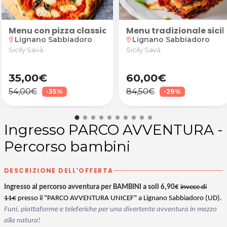
bbiadoro (UD)
i da gioco e altro) al Camping Girasole di Lignano Sa
area pic-nic, docce, campi da gioco e altro) al Campi
 altro) al Camping Girasole di Lignano Sabbiadoro (UD)
bilità di utilizzare tutti i servizi disponibili (are
ventuali bambini con possibilità di utilizzare tutti i
ibilità di utilizzare tutti i servizi disponibili del
persone
Menu con pizza classica o speciale, bibita, caffè 
Menu tradizionale sicil
Lignano Sabbiadoro
Lignano Sabbiadoro
location_on
location_on
Sicily Savà
Sicily Savà
35,00€
60,00€
54,00€
84,50€
-35%
-29%
Ingresso PARCO AVVENTURA -
Percorso bambini
DESCRIZIONE DELL'OFFERTA
Ingresso al percorso avventura per BAMBINI a soli 6,90€
invece di
11€
presso il "PARCO AVVENTURA UNICEF" a Lignano Sabbiadoro (UD).
Funi, piattaforme e teleferiche per una divertente avventura in mezzo
alla natura!