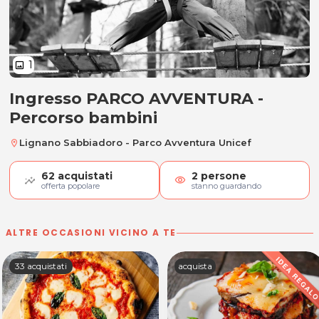
1
image
Ingresso PARCO AVVENTURA -
Ingresso PARCO AVVENTURA - Pe
Percorso bambini
Lignano Sabbiadoro - Parco Avventura Unicef
location_on
62
acquistati
2
persone
visibility
offerta popolare
stanno guardando
ALTRE OCCASIONI VICINO A TE
33 acquistati
acquista