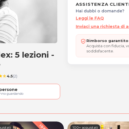
ASSISTENZA CLIENT
Hai dubbi o domande?
Leggi le FAQ
Inviaci una richiesta di 
Rimborso garantito 
Acquista con fiducia, 
soddisfacente.
ex: 5 lezioni -
 Reflex: 5 lezioni - 1^ Le
e
4.5
(2)
tar
star_half
persone
anno guardando
uistati
100+ acquistati