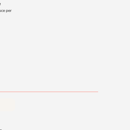
e
luce per