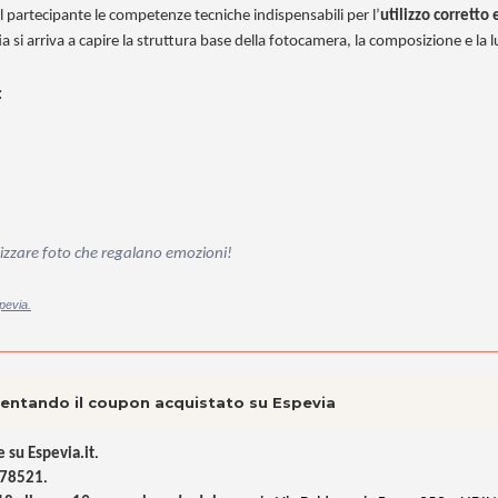
 al partecipante le competenze tecniche indispensabili per l’
utilizzo corretto 
ia si arriva a capire la struttura base della fotocamera, la composizione e la 
:
alizzare foto che regalano emozioni!
pevia.
esentando il coupon acquistato su Espevia
 su Espevia.it
.
478521
.