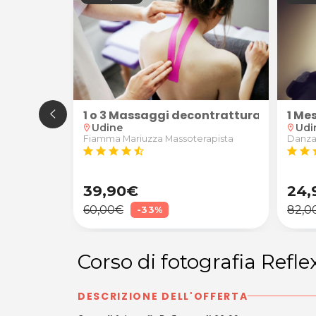
oo da Elite della Bellezza a Udine
 Breakdance
1 o 3 Massaggi decontratturanti/sporti
1 Me
Udine
Udi
location_on
location_on
Fiamma Mariuzza Massoterapista
Danza
star
star
star
star
star_half
star
star
s
39,90€
24,
60,00€
82,0
-33%
Corso di fotografia Refle
DESCRIZIONE DELL'OFFERTA