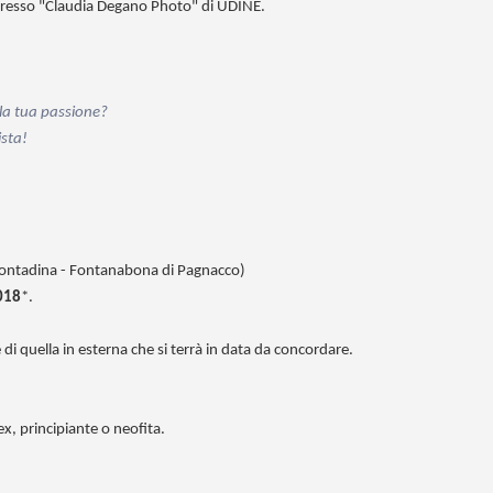
resso "Claudia Degano Photo" di UDINE.
 la tua passione?
ista!
 Contadina - Fontanabona di Pagnacco)
2018
*.
 di quella in esterna che si terrà in data da concordare.
x, principiante o neofita.