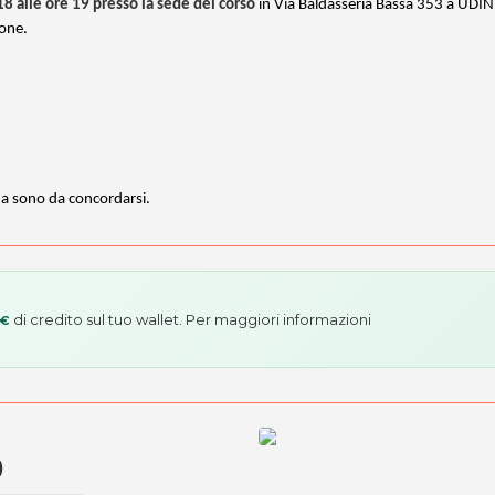
18 alle ore 19 presso la sede del corso
in Via Baldasseria Bassa 353 a UDIN
ione.
rna sono da concordarsi.
di credito sul tuo wallet. Per maggiori informazioni
 €
)