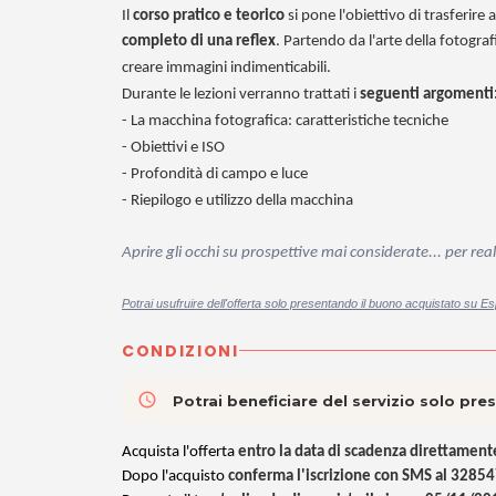
Il
corso pratico e teorico
si pone l'obiettivo di trasferire
completo di una reflex
. Partendo da l'arte della fotograf
creare immagini indimenticabili.
Durante le lezioni verranno trattati i
seguenti argomenti
- La macchina fotografica: caratteristiche tecniche
- Obiettivi e ISO
- Profondità di campo e luce
- Riepilogo e utilizzo della macchina
Aprire gli occhi su prospettive mai considerate... per re
Potrai usufruire dell'offerta solo presentando il buono acquistato su Es
CONDIZIONI
access_time
Potrai beneficiare del servizio solo pr
Acquista l'offerta
entro la data di scadenza direttamente
Dopo l'acquisto
conferma l'iscrizione con SMS al 3285