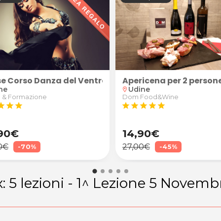
vi schiena, cervicale, spalle e arti inferiori con a
se Corso Danza del Ventre
Apericena per 2 persone
ne
Udine
location_on
 & Formazione
Dom Food&Wine
tar
star
star
star
star
star
star
star
90€
14,90€
0€
27,00€
-70%
-45%
x: 5 lezioni - 1^ Lezione 5 Novemb