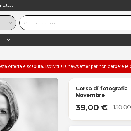
ntattaci
esta offerta è scaduta.
Iscriviti alla newsletter
per non perdere le 
Corso di fotografia R
Novembre
39,00 €
150,0