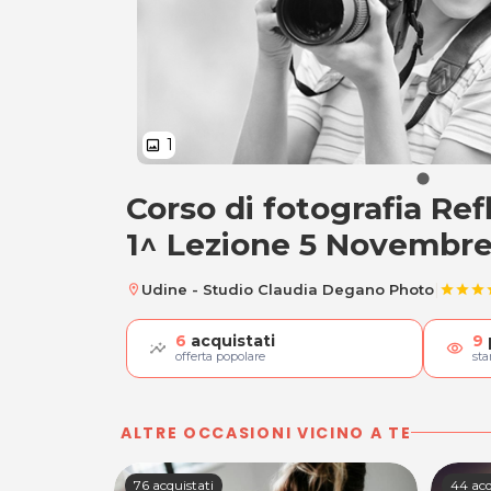
1
image
Corso di fotografia Refl
Corso di fotografia
1^ Lezione 5 Novembr
|
Udine - Studio Claudia Degano Photo
location_on
star
star
star
s
6
acquistati
9
visibility
offerta popolare
st
ALTRE OCCASIONI VICINO A TE
76 acquistati
44 acq