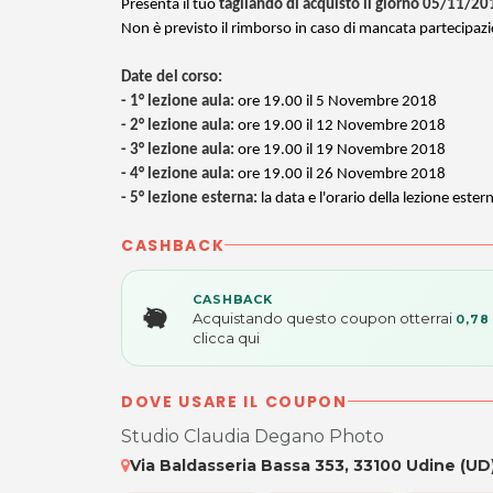
Presenta il tuo
tagliando di acquisto il giorno 05/11/20
Non è previsto il rimborso in caso di mancata partecipaz
Date del corso:
- 1° lezione aula:
ore 19.00 il 5 Novembre 2018
- 2° lezione aula:
ore 19.00 il 12
Novembre 2018
- 3° lezione aula:
ore 19.00 il 19 Novembre 2018
- 4° lezione aula:
ore 19.00 il 26 Novembre
2018
- 5° lezione esterna:
la data e l'orario della lezione este
CASHBACK
CASHBACK
Acquistando questo coupon otterrai
0,78
clicca qui
DOVE USARE IL COUPON
Studio Claudia Degano Photo
Via Baldasseria Bassa 353, 33100 Udine (UD