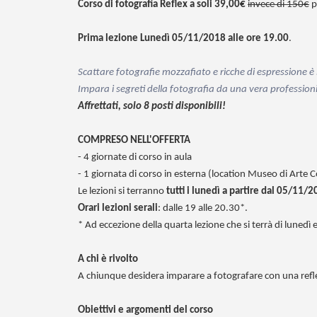
Corso di fotografia Reflex a soli 39,00€
invece di 150€
p
Prima lezione Lunedì 05/11/2018 alle ore 19.00
.
Scattare fotografie mozzafiato e ricche di espressione è
Impara i segreti della fotografia da una vera profession
Affrettati, solo 8 posti disponibili!
COMPRESO NELL'OFFERTA
- 4 giornate di corso in aula
- 1 giornata di corso in esterna (location Museo di Arte
Le lezioni si terranno
tutti i lunedì a partire dal 05/11/
Orari lezioni serali
: dalle 19 alle 20.30*.
* Ad eccezione della quarta lezione che si terrà di lunedì e
A chi è rivolto
A chiunque desidera imparare a fotografare con una refle
Obiettivi e argomenti del corso