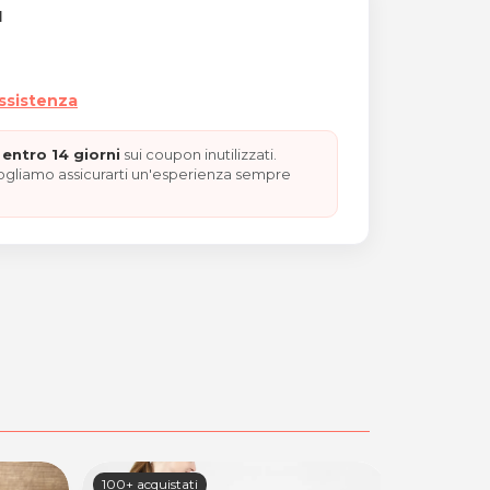
I
assistenza
entro 14 giorni
sui coupon inutilizzati.
vogliamo assicurarti un'esperienza sempre
zione 5 Novembre
100+ acquistati
100+ acquis