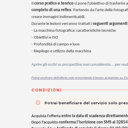
Il
corso pratico e teorico
si pone l'obiettivo di trasferire
completo di una reflex
. Partendo da l'arte della fotograf
creare immagini indimenticabili.
Durante le lezioni verranno trattati i
seguenti argomenti
- La macchina fotografica: caratteristiche tecniche
- Obiettivi e ISO
- Profondità di campo e luce
- Riepilogo e utilizzo della macchina
Aprire gli occhi su prospettive mai considerate... per re
Potrai usufruire dell'offerta solo presentando il buono acquistato su Es
CONDIZIONI
access_time
Potrai beneficiare del servizio solo pr
Acquista l'offerta
entro la data di scadenza direttamente
Dopo l'acquisto
conferma l'iscrizione con SMS al 3285