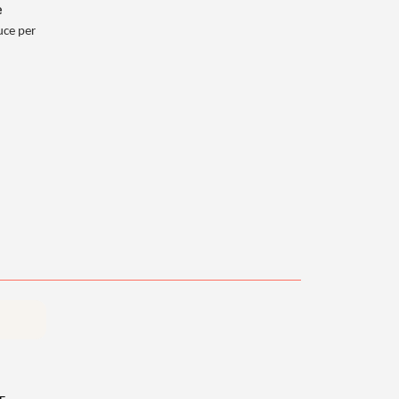
e
luce per