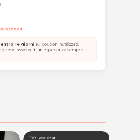
I
assistenza
entro 14 giorni
sui coupon inutilizzati.
vogliamo assicurarti un'esperienza sempre
one 1 Ottobre
100+ acquistati
100+ acquis