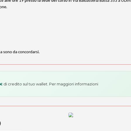
18 alle ore 19 presso la sede del corso
in Via Baldasseria Bassa 353 a UDIN
ione.
rna sono da concordarsi.
di credito sul tuo wallet. Per maggiori informazioni
 €
)