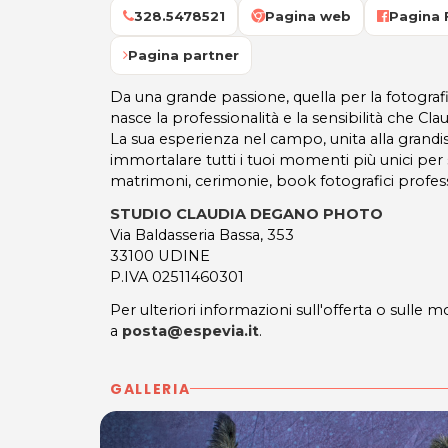
328.5478521
Pagina web
Pagina
Pagina partner
Da una grande passione, quella per la fotografia 
nasce la professionalità e la sensibilità che Claud
La sua esperienza nel campo, unita alla grandis
immortalare tutti i tuoi momenti più unici per se
matrimoni, cerimonie, book fotografici professi
STUDIO CLAUDIA DEGANO PHOTO
Via Baldasseria Bassa, 353
33100 UDINE
P.IVA 02511460301
Per ulteriori informazioni sull'offerta o sulle mo
a
posta@espevia.it
.
GALLERIA