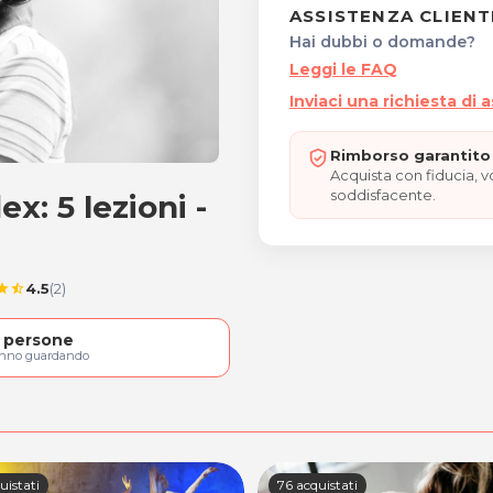
ASSISTENZA CLIENT
Hai dubbi o domande?
Leggi le FAQ
Inviaci una richiesta di 
Rimborso garantito 
Acquista con fiducia, 
soddisfacente.
ex: 5 lezioni -
Reflex: 5 lezioni - 1^ Lezi
4.5
(2)
tar
star_half
persone
anno guardando
uistati
76 acquistati