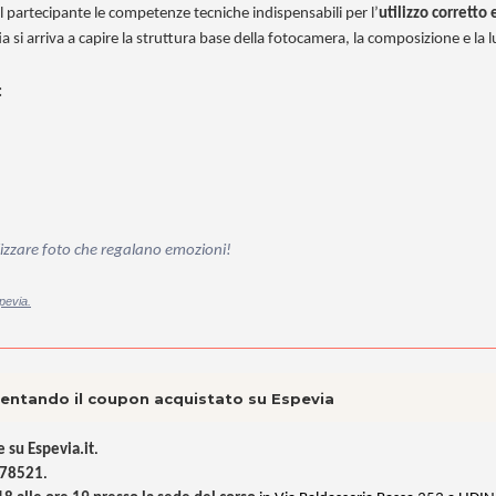
 al partecipante le competenze tecniche indispensabili per l’
utilizzo corretto 
ia si arriva a capire la struttura base della fotocamera, la composizione e la 
:
alizzare foto che regalano emozioni!
pevia.
esentando il coupon acquistato su Espevia
 su Espevia.it
.
478521
.