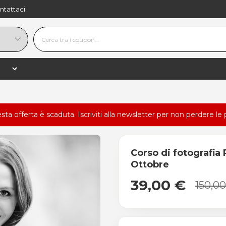
ntattaci
esta offerta è scaduta.
Iscriviti alla newsletter
per non perdere le 
Corso di fotografia R
Ottobre
39,00 €
150,0