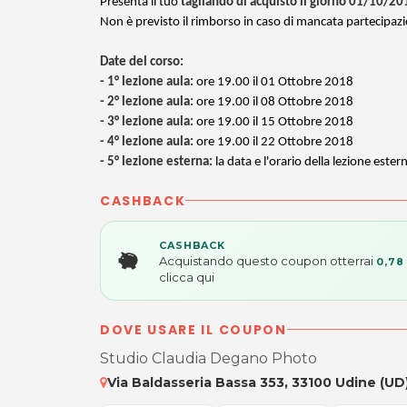
Presenta il tuo
tagliando di acquisto il giorno 01/10/20
Non è previsto il rimborso in caso di mancata partecipaz
Date del corso:
- 1° lezione aula:
ore 19.00 il 01 Ottobre 2018
- 2° lezione aula:
ore 19.00 il 08
Ottobre
2018
- 3° lezione aula:
ore 19.00 il 15 Ottobre 2018
- 4° lezione aula:
ore 19.00 il 22 Ottobre
2018
- 5° lezione esterna:
la data e l'orario della lezione este
CASHBACK
CASHBACK
Acquistando questo coupon otterrai
0,78
clicca qui
DOVE USARE IL COUPON
Studio Claudia Degano Photo
Via Baldasseria Bassa 353, 33100 Udine (UD