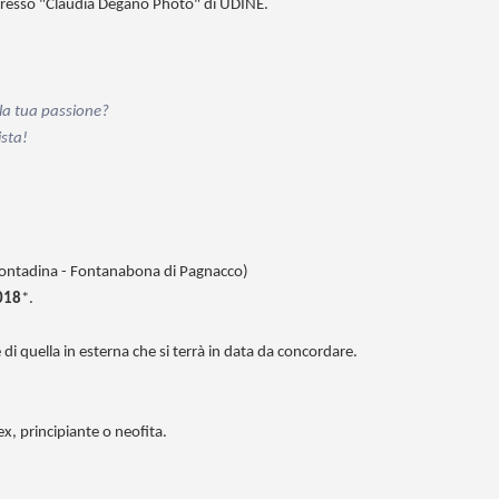
resso "Claudia Degano Photo" di UDINE.
 la tua passione?
ista!
 Contadina - Fontanabona di Pagnacco)
2018
*.
 di quella in esterna che si terrà in data da concordare.
x, principiante o neofita.