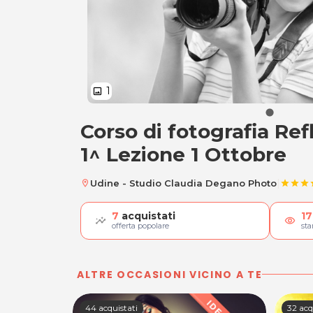
1
image
Corso di fotografia Refl
Corso di fotografia 
1^ Lezione 1 Ottobre
|
Udine - Studio Claudia Degano Photo
location_on
star
star
star
s
7
acquistati
17
visibility
offerta popolare
st
ALTRE OCCASIONI VICINO A TE
44 acquistati
32 acq